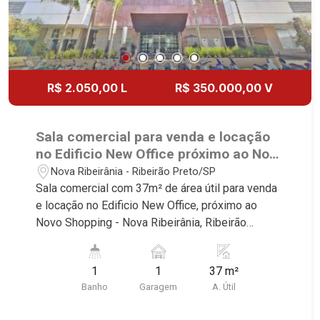
R$ 2.050,00 L
R$ 350.000,00 V
Sala comercial para venda e locação
no Edificio New Office próximo ao Novo
Shopping - Ribeirão Preto/SP.
Nova Ribeirânia - Ribeirão Preto/SP
Sala comercial com 37m² de área útil para venda
e locação no Edificio New Office, próximo ao
Novo Shopping - Nova Ribeirânia, Ribeirão
Preto/SP. Conheça as características deste
imóvel que a Martinelli Imobiliária selecionou
1
1
37 m²
para você: - 37m² de área útil - Sala ampla com
Banho
Garagem
A. Útil
armários e ar-condicionado - WC - Copa - 1 vaga
Martinelli Imobiliária - excelência absoluta no