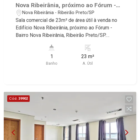
Nova Ribeirânia, próximo ao Fórum -
Ribeirão Preto/SP.
Nova Ribeirânia - Ribeirão Preto/SP
Sala comercial de 23m² de área útil à venda no
Edifício Nova Ribeirânia, próximo ao Fórum -
Bairro Nova Ribeirânia, Ribeirão Preto/SP.
Conheça as características deste imóvel que a
Martinelli Imobiliária selecionou para você: -
1
23 m²
23m² de área útil - Ar-condicionado - 1 W.C
Banho
A. Útil
Martinelli Imobiliária, referência no mercado
imobiliário desde 2000! Avenida João Fiúsa,
1051 - Alto da Boa Vista | Ribeirão Preto.
Cód.
39902