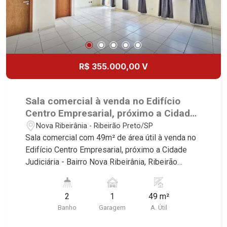
R$ 355.000,00 V
Sala comercial à venda no Edifício
Centro Empresarial, próximo a Cidade
Judiciária - Ribeirão Preto/SP.
Nova Ribeirânia - Ribeirão Preto/SP
Sala comercial com 49m² de área útil à venda no
Edifício Centro Empresarial, próximo a Cidade
Judiciária - Bairro Nova Ribeirânia, Ribeirão
Preto/SP. Conheça as características deste
imóvel que a Martinelli Imobiliária selecionou
2
1
49 m²
para você: - 49m² de área útil - Sala ampla - WCs
Banho
Garagem
A. Útil
masculino e feminino - Copa - Ar-condicionado -
Sacada - 1 vaga Martinelli Imobiliária - excelência