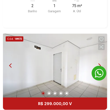
Imobiliária selecionou para você: - 75m² de área
2
1
75 m²
útil - Amplo espaço - 2 W.C privativos - 1 vaga
Banho
Garagem
A. Útil
coberta Martinelli Imobiliária, referência no
mercado imobiliário desde 2000! Avenida João
Fiúsa, 1051 - Alto da Boa Vista | Ribeirão Preto.
Cód.
18972
R$ 299.000,00 V