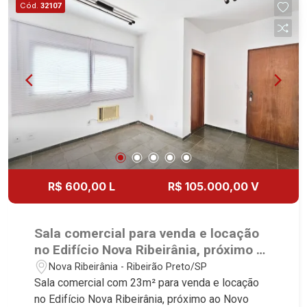
Cód.
32107
R$ 600,00 L
R$ 105.000,00 V
Sala comercial para venda e locação
no Edifício Nova Ribeirânia, próximo ao
Novo Shopping - Ribeirão Preto/SP.
Nova Ribeirânia - Ribeirão Preto/SP
Sala comercial com 23m² para venda e locação
no Edifício Nova Ribeirânia, próximo ao Novo