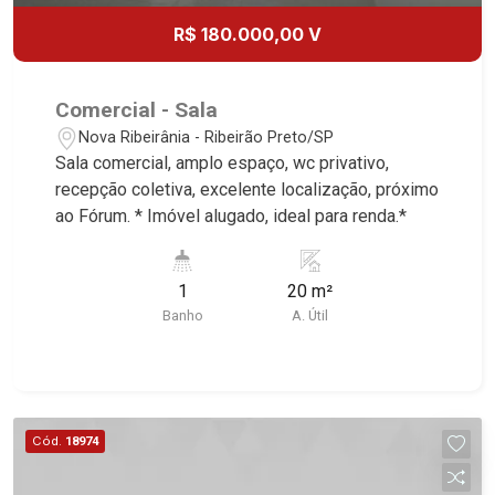
Jardim Califórnia, Quinta da Primavera, Bonfim
R$ 180.000,00 V
Paulista, Vila Seixas, Jardim Paulista, Jardim
Paulistano, Lagoinha, Ribeirânia, Nova Ribeirânia,
Jardim Macedo, Jardim São Luiz, Centro, Jardim
Comercial - Sala
Flórida, Jardim Centenário, Recreio das Acácias,
Nova Ribeirânia - Ribeirão Preto/SP
Jardim Ana Maria, San Marco, Vila Romana,
Sala comercial, amplo espaço, wc privativo,
Bosque dos Juritis, Jardim dos Guaporés e Bella
recepção coletiva, excelente localização, próximo
Città Residencial e Industrial. Avenida João Fiúsa,
ao Fórum. * Imóvel alugado, ideal para renda.*
1051 - Alto da Boa Vista | Ribeirão Preto.
1
20 m²
Banho
A. Útil
Cód.
18974