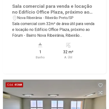
Paulistano, Lagoinha, Ribeirânia, Nova Ribeirânia,
Sala comercial para venda e locação
Jardim Macedo, Jardim São Luiz, Centro, Jardim
no Edifício Office Plaza, próximo ao
Flórida, Jardim Centenário, Recreio das Acácias,
Fórum - Ribeirão Preto/SP.
Nova Ribeirânia - Ribeirão Preto/SP
Jardim Ana Maria, San Marco, Vila Romana,
Sala comercial com 32m² de área útil para venda
Bosque dos Juritis, Jardim dos Guaporés e Bella
e locação no Edifício Office Plaza, próximo ao
Città Residencial e Industrial. Avenida João Fiúsa,
Fórum - Bairro Nova Ribeirânia, Ribeirão
1051 - Alto da Boa Vista | Ribeirão Preto
Preto/SP. Conheça as características deste
imóvel que a Martinelli Imobiliária selecionou
1
32 m²
para você: - W.C. privativo - Ar-condicionado -
Banho
A. Útil
Condomínio com recepção - 4 vagas de
estacionamento coletivo Martinelli Imobiliária,
referência no mercado imobiliário desde 2000!
Avenida João Fiúsa, 1051 - Alto da Boa Vista |
Ribeirão Preto.
Cód.
41368