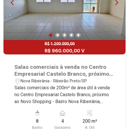
R$ 1.200.000,00
R$ 960.000,00 V
Salas comerciais à venda no Centro
Empresarial Castelo Branco, próximo
ao Novo Shopping - Ribeirão Preto/SP.
Nova Ribeirânia - Ribeirão Preto/SP
Salas comerciais de 200m² de área útil à venda
no Centro Empresarial Castelo Branco, próximo
ao Novo Shopping - Bairro Nova Ribeirânia,
Ribeirão Preto/SP. Conheça as características
deste imóvel que a Martinelli Imobiliária
8
4
200 m²
selecionou para você: - 200m² de área útil - 8
Banho
Garagens
A. Útil