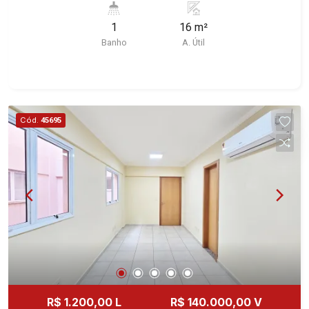
Imobiliária selecionou para você: - 16m² de área
1
16 m²
útil - Sala com ar-condicionado - WC privativo -
Banho
A. Útil
Iluminação Martinelli Imobiliária - excelência
absoluta no mercado imobiliário de Ribeirão
Preto. Referência em imóveis de alto padrão,
somos especialistas na venda e locação de
casas e terrenos residenciais e comerciais nos
Cód.
45695
bairros mais desejados da Zona Sul,
reconhecidos por sua segurança, infraestrutura e
qualidade de vida incomparável. Atuamos nos
bairros de maior prestígio da região, como: Alto
da Boa Vista, Jardim Botânico, Jardim Olhos
D`Água, Vila do Golfe, City Ribeirão, Jardim
Canadá, Guaporé, Ilhas do Sul, Jardim Nova
Aliança, Boulevard, Higienópolis, Sumaré, Jardim
América, Alto do Ipê, Jardim Irajá, Royal Park,
Jardim Califórnia, Quinta da Primavera, Bonfim
Paulista, Vila Seixas, Jardim Paulista, Jardim
R$ 1.200,00 L
R$ 140.000,00 V