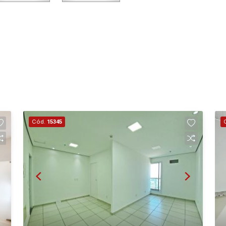
Cód.
15345