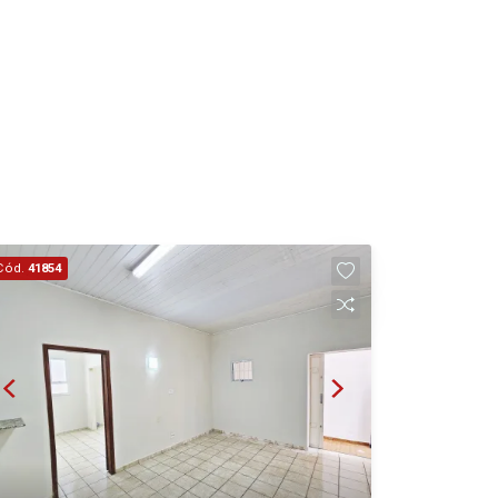
18
Aug/Tue
19
Aug/Wed
20
Aug/Thu
Cód.
41854