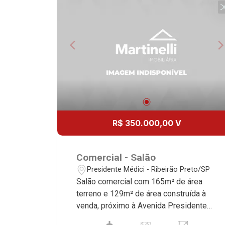
absoluta no mercado imobiliário de
Ribeirão Preto. Referência em imóveis
de alto padrão, somos especialistas na
venda e locação de casas e terrenos
residenciais e comerciais nos bairros
mais desejados da Zona Sul,
reconhecidos por sua segurança,
infraestrutura e qualidade de vida
incomparável. Atuamos nos bairros de
maior prestígio da região, como: Alto da
R$ 350.000,00 V
Boa Vista, Jardim Botânico, Jardim
Olhos D`Água, Vila do Golfe, City
Ribeirão, Jardim Canadá, Guaporé, Ilhas
Comercial - Salão
do Sul, Jardim Nova Aliança, Boulevard,
Presidente Médici - Ribeirão Preto/SP
Higienópolis, Sumaré, Jardim América,
Salão comercial com 165m² de área
Alto do Ipê, Jardim Irajá, Royal Park,
terreno e 129m² de área construída à
Jardim Califórnia, Quinta da Primavera,
venda, próximo à Avenida Presidente
Bonfim Paulista, Vila Seixas, Jardim
Castelo Branco - Bairro Presidente
Paulista, Jardim Paulistano, Lagoinha,