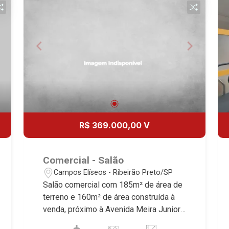
somos especialistas na venda e
locação de casas e terrenos
residenciais e comerciais nos bairros
mais desejados da Zona Sul,
reconhecidos por sua segurança,
infraestrutura e qualidade de vida
incomparável. Atuamos nos bairros de
maior prestígio da região, como: Alto da
Boa Vista, Jardim Botânico, Jardim
Olhos D`Água, Vila do Golfe, City
R$ 369.000,00 V
Ribeirão, Jardim Canadá, Guaporé, Ilhas
do Sul, Jardim Nova Aliança, Boulevard,
Higienópolis, Sumaré, Jardim América,
Comercial - Salão
Alto do Ipê, Jardim Irajá, Royal Park,
Campos Elíseos - Ribeirão Preto/SP
Jardim Califórnia, Quinta da Primavera,
Salão comercial com 185m² de área de
Bonfim Paulista, Vila Seixas, Jardim
terreno e 160m² de área construída à
Paulista, Jardim Paulistano, Lagoinha,
venda, próximo à Avenida Meira Junior -
Ribeirânia, Nova Ribeirânia, Jardim
Bairro Campos Elíseos, Ribeirão
Macedo, Jardim São Luiz, Centro,