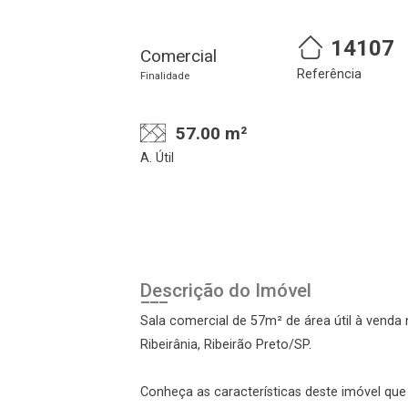
14107
Comercial
Referência
Finalidade
57.00 m²
A. Útil
Cadastre-se
Realize o login
Descrição do Imóvel
Sala comercial de 57m² de área útil à venda
Ribeirânia, Ribeirão Preto/SP.
Conheça as características deste imóvel que a
Login