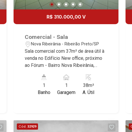
R$ 310.000,00 V
Comercial - Sala
Nova Ribeirânia - Ribeirão Preto/SP
Sala comercial com 37m² de área útil à
venda no Edifício New office, próximo
ao Fórum - Bairro Nova Ribeirânia,
Ribeirão Preto/SP. Conheça as
características deste imóvel que a
1
1
38m²
Martinelli Imobiliária selecionou para
Banho
Garagem
A. Útil
você: - 37m² de área útil - WC privativo
- Sacada - 1 vaga - Infraestrutura
completa no condomínio Martinelli
Imobiliária - excelência absoluta no
mercado imobiliário de Ribeirão Preto.
Cód.
32929
Referência em imóveis de alto padrão,