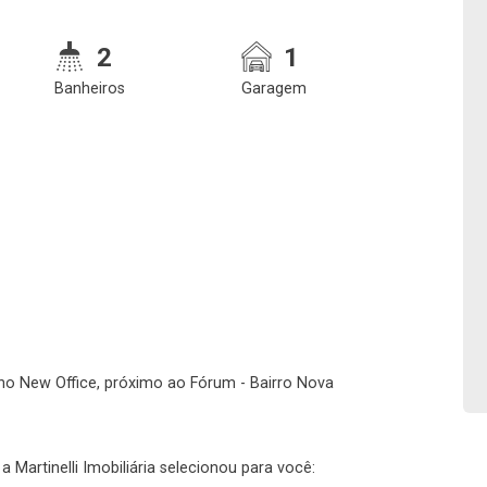
2
1
Banheiros
Garagem
Confirmar dados da
Onde deseja encontra
visita
nosso corretor
 no New Office, próximo ao Fórum - Bairro Nova
06/08/2026
11h00
Imobiliária
 Martinelli Imobiliária selecionou para você: