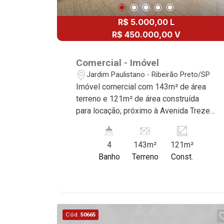
R$ 5.000,00 L
R$ 450.000,00 V
Comercial - Imóvel
Jardim Paulistano - Ribeirão Preto/SP
Imóvel comercial com 143m² de área
terreno e 121m² de área construída
para locação, próximo à Avenida Treze
de Maio - Bairro Jardim Paulistano,
Ribeirão Preto/SP. Conheça as
4
143m²
121m²
características deste imóvel que a
Banho
Terreno
Const.
Martinelli Imobiliária selecionou para
você: - 142m² de área terreno e 121m²
de área construída - Sala de espera - 3
salas - 4 WCs masculino e feminino -
Copa - Área de serviço - Quintal
Cód.
50665
Martinelli Imobiliária - excelência