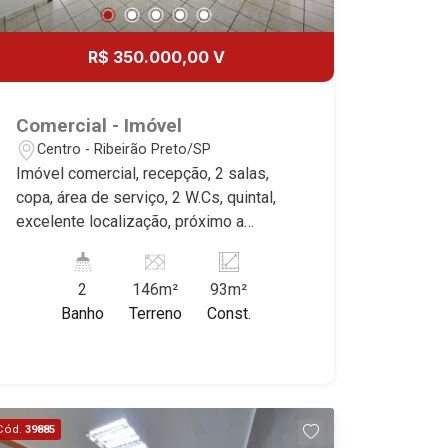
R$ 350.000,00 V
Comercial - Imóvel
Centro - Ribeirão Preto/SP
Imóvel comercial, recepção, 2 salas,
copa, área de serviço, 2 W.Cs, quintal,
excelente localização, próximo a
Avenida Francisco Junqueira. Martinelli
Imobiliária, referência no mercado
2
146m²
93m²
imobiliário desde 2000. Especialistas
Banho
Terreno
Const.
em Venda e Locação! Avenida João
Fiúsa, 1051 - Alto da Boa Vista |
Ribeirão Preto.
Cód.
39885