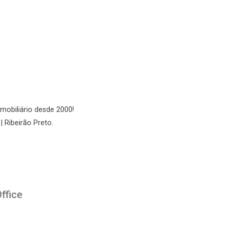
No imóvel
Fazer Agendamento
Continuar
imobiliário desde 2000!
| Ribeirão Preto.
ffice