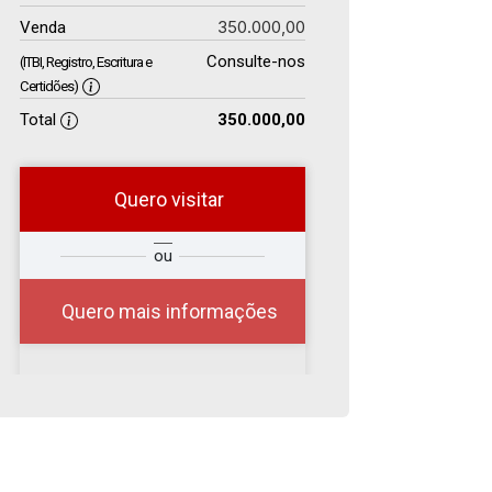
350.000,00
Venda
Consulte-nos
(ITBI, Registro, Escritura e
Certidões)
Total
350.000,00
Quero visitar
r
Qual o melhor dia e
ou
?
horário para você?
Quero mais informações
06
11:00
Aug/Thu