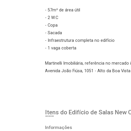
- 57m² de área útil
Esqueci minha senha
- 2 W.C
Cadastre-se
- Copa
- Sacada
- Infraestrutura completa no edifício
Agendar Visita
- 1 vaga coberta
ncordo com os
Martinelli Imobiliária, referência no mercado 
acidade
Avenida João Fiúsa, 1051 - Alto da Boa Vista 
r Cadastro
Itens do Edifício de Salas
New O
Informações