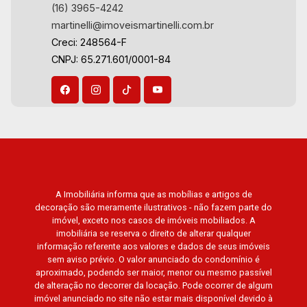
(16) 3965-4242
América, Alto do Ipê, Jardim Irajá, Royal Park,
martinelli@imoveismartinelli.com.br
Jardim Califórnia, Quinta da Primavera, Bonfim
Creci: 248564-F
Paulista, Vila Seixas, Jardim Paulista, Jardim
CNPJ: 65.271.601/0001-84
Paulistano, Lagoinha, Ribeirânia, Nova Ribeirânia,
Jardim Macedo, Jardim São Luiz, Centro, Jardim
Flórida, Jardim Centenário, Recreio das Acácias,
Jardim Ana Maria, San Marco, Vila Romana,
Bosque dos Juritis, Jardim dos Guaporés e
Bella Città Residencial e Industrial. Avenida
João Fiúsa, 1051 - Alto da Boa Vista | Ribeirão
Preto.
A Imobiliária informa que as mobílias e artigos de
decoração são meramente ilustrativos - não fazem parte do
imóvel, exceto nos casos de imóveis mobiliados. A
imobiliária se reserva o direito de alterar qualquer
informação referente aos valores e dados de seus imóveis
sem aviso prévio. O valor anunciado do condomínio é
aproximado, podendo ser maior, menor ou mesmo passível
de alteração no decorrer da locação. Pode ocorrer de algum
imóvel anunciado no site não estar mais disponível devido à