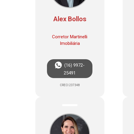
Alex Bollos
Corretor Martinelli
Imobiliária
(16) 9972-
25491
CRECI 237348