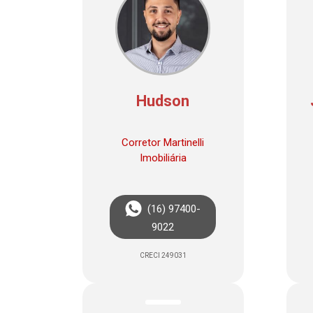
Hudson
Corretor Martinelli
Imobiliária
(16) 97400-
9022
CRECI 249031