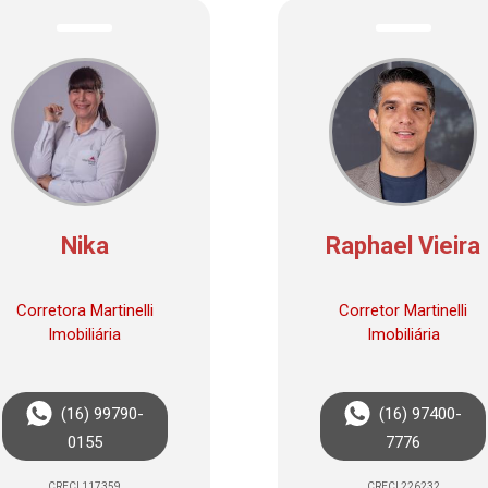
Nika
Raphael Vieira
Corretora Martinelli
Corretor Martinelli
Imobiliária
Imobiliária
(16) 99790-
(16) 97400-
0155
7776
CRECI 117359
CRECI 226232