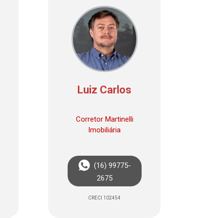
Luiz Carlos
Corretor Martinelli
Imobiliária
(16) 99775-
2675
CRECI 102454