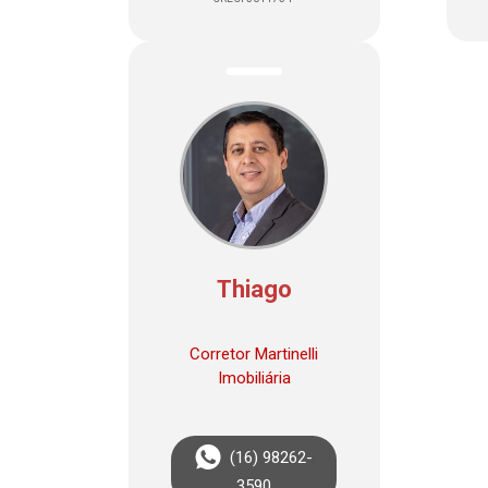
Thiago
Corretor Martinelli
Imobiliária
(16) 98262-
3590