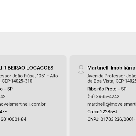
I RIBEIRAO LOCACOES
Martinelli Imobiliária
essor João Fiúsa, 1051 - Alto
Avenida Professor João 
, CEP:
da Boa Vista, CEP:
14025-310
1402
to - SP
Ribeirão Preto - SP
242
(16) 3965-4242
moveismartinelli.com.br
martinelli@imoveismarti
64-F
Creci: 22285-J
.601/0001-84
CNPJ: 01.703.236/0001