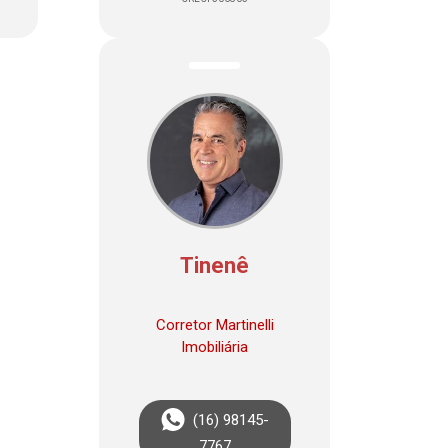
Tinenê
Corretor Martinelli
Imobiliária
(16) 98145-
7767