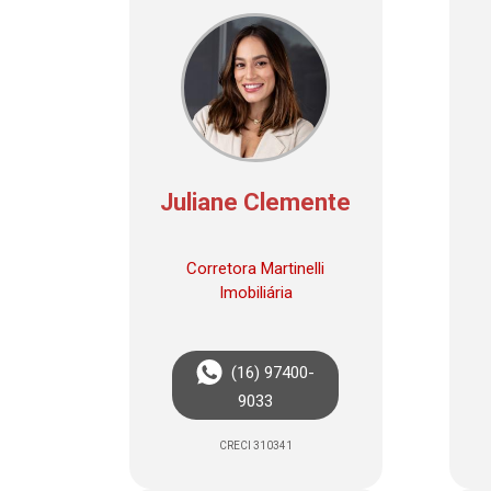
Juliane Clemente
Corretora Martinelli
Imobiliária
(16) 97400-
9033
CRECI 310341