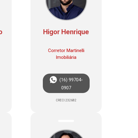
o
Higor Henrique
Corretor Martinelli
Imobiliária
(16) 99704-
0907
CRECI 232682