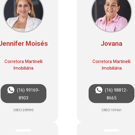
Jennifer Moisés
Jovana
Corretora Martinelli
Corretora Martinelli
Imobiliária
Imobiliária
(16) 99169-
(16) 98812-
8903
8665
CRECI 209990
CRECI 101461