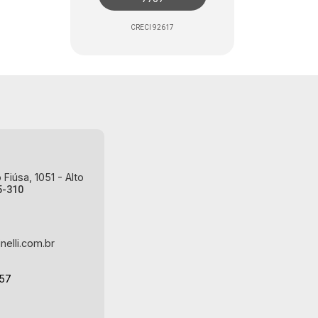
CRECI 92617
Fiúsa, 1051 - Alto
5-310
nelli.com.br
-57