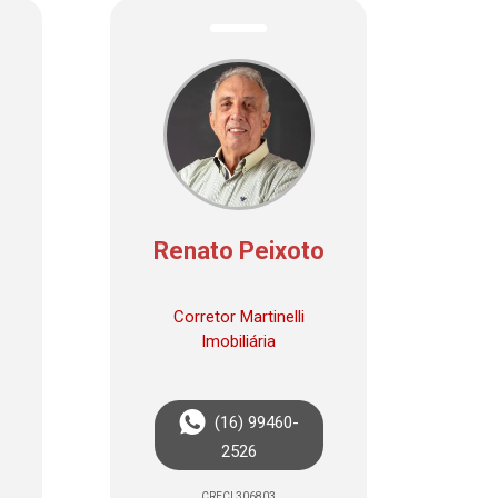
Renato Peixoto
Corretor Martinelli
Imobiliária
(16) 99460-
2526
CRECI 306803