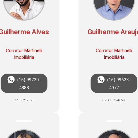
Guilherme Alves
Guilherme Arauj
Corretor Martinelli
Corretor Martinelli
Imobiliária
Imobiliária
(16) 99720-
(16) 99623-
4888
4977
CRECI 217320
CRECI 312465-F