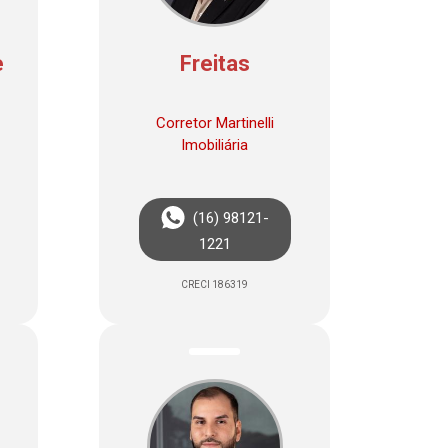
e
Freitas
Corretor Martinelli
Imobiliária
(16) 98121-
1221
CRECI 186319