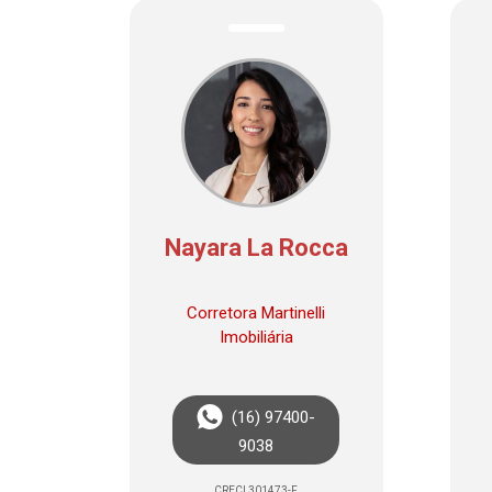
Nayara La Rocca
Corretora Martinelli
Imobiliária
(16) 97400-
9038
CRECI 301473-F