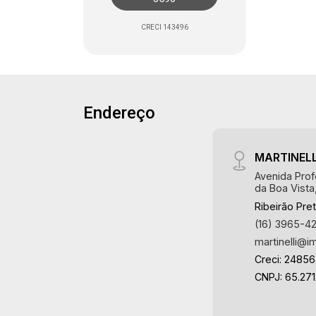
CRECI 143496
Endereço
MARTINELL
Avenida Prof
da Boa Vista
Ribeirão Pre
(16) 3965-4
martinelli@i
Creci: 2485
CNPJ: 65.271