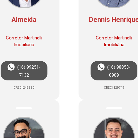
Almeida
Dennis Henriqu
Corretor Martinelli
Corretor Martinelli
Imobiliária
Imobiliária
(16) 99251-
(16) 98853-
7132
0909
CRECI 243830
CRECI 129719