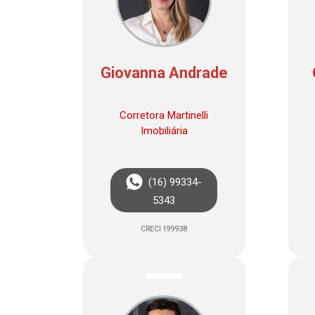
Giovanna Andrade
Corretora Martinelli
Imobiliária
(16) 99334-
5343
CRECI 199938