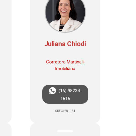
Juliana Chiodi
Corretora Martinelli
Imobiliária
(16) 98234-
1616
CRECI 281154