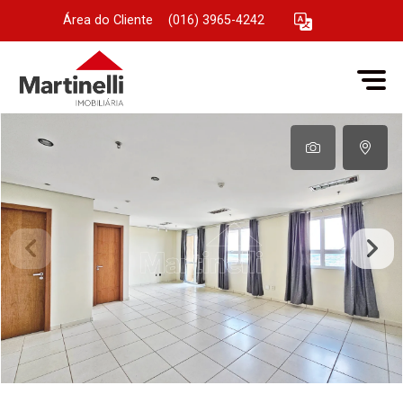
Área do Cliente
|
(016) 3965-4242