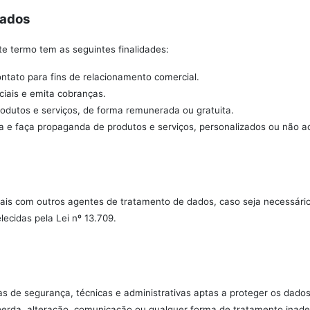
Dados
e termo tem as seguintes finalidades:
contato para fins de relacionamento comercial.
ciais e emita cobranças.
produtos e serviços, de forma remunerada ou gratuita.
va e faça propaganda de produtos e serviços, personalizados ou não ao 
ais com outros agentes de tratamento de dados, caso seja necessário 
lecidas pela Lei nº 13.709.
 de segurança, técnicas e administrativas aptas a proteger os dado
, perda, alteração, comunicação ou qualquer forma de tratamento inadeq