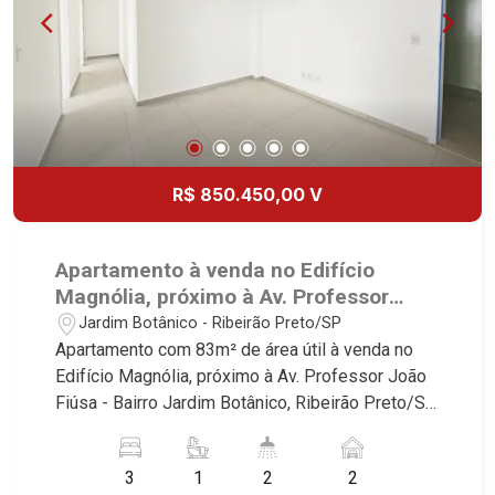
R$ 850.450,00 V
Apartamento à venda no Edifício
Magnólia, próximo à Av. Professor
João Fiúsa - Ribeirão Preto/SP.
Jardim Botânico - Ribeirão Preto/SP
Apartamento com 83m² de área útil à venda no
Edifício Magnólia, próximo à Av. Professor João
Fiúsa - Bairro Jardim Botânico, Ribeirão Preto/SP.
Conheça as características deste imóvel que a
Martinelli Imobiliária selecionou para você: -
3
1
2
2
83m² de área útil - 3 dormitórios sendo 1 suíte -