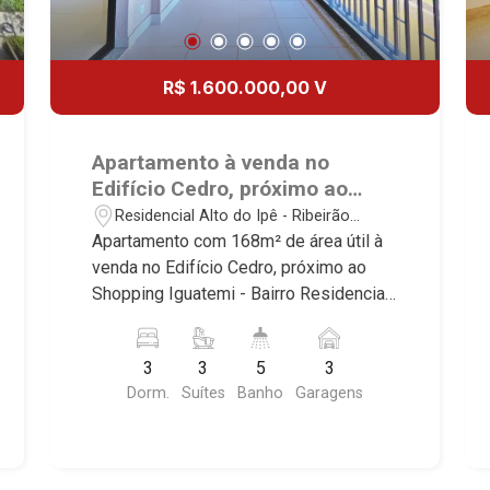
R$ 1.600.000,00 V
Apartamento à venda no
Edifício Cedro, próximo ao
Shopping Iguatemi - Ribeirão
Residencial Alto do Ipê - Ribeirão
Preto/SP.
Preto/SP
Apartamento com 168m² de área útil à
venda no Edifício Cedro, próximo ao
Shopping Iguatemi - Bairro Residencial
Alto do Ipê, Ribeirão Preto/SP. Conheça
as características deste imóvel que a
3
3
5
3
Martinelli Imobiliária selecionou para
Dorm.
Suítes
Banho
Garagens
você: - 168m² de área útil - 3 suítes
com ar-condicionado - Sala 2
ambientes - Lavabo - Copa - Cozinha -
Despensa - Área de serviço - Banheiro