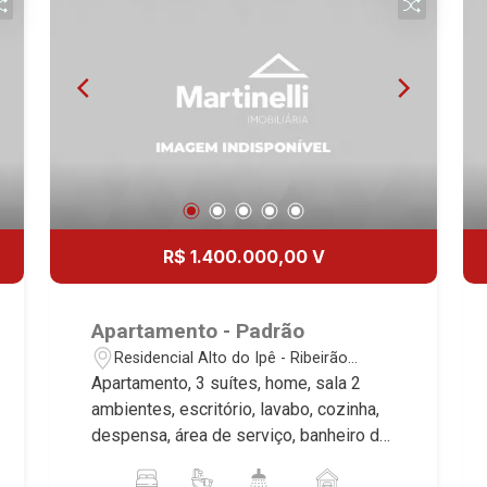
Étienne, Monet, Rembrandt, Montreux,
Genève, Quebec, Blue Note, Noruega,
Normandie, Jataí, Via Frattina e
Triomphe. Avenida João Fiúsa, 1051 -
Alto da Boa Vista | Ribeirão Preto
R$ 1.400.000,00 V
Apartamento - Padrão
Residencial Alto do Ipê - Ribeirão
Preto/SP
Apartamento, 3 suítes, home, sala 2
ambientes, escritório, lavabo, cozinha,
despensa, área de serviço, banheiro de
serviço, sacada gourmet com