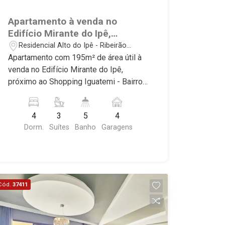
Apartamento à venda no
Edifício Mirante do Ipê,
próximo ao Shopping Iguatemi
Residencial Alto do Ipê - Ribeirão
- Ribeirão Preto/SP.
Preto/SP
Apartamento com 195m² de área útil à
venda no Edifício Mirante do Ipê,
próximo ao Shopping Iguatemi - Bairro
Residencial Alto do Ipê, Ribeirão
Preto/SP. Conheça as características
4
3
5
4
deste imóvel que a Martinelli
Dorm.
Suítes
Banho
Garagens
Imobiliária selecionou para você: -
195m² de área útil - 4 dormitórios com
armários e ar-condicionado sendo 3
suítes e 1 master com closet - Sala 2
ambientes com ar-condicionado -
Cód.
37411
Escritório - Lavabo - Cozinha e área de
serviço planejadas - Banheiro de
serviço - Varanda gourmet com