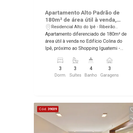
Apartamento Alto Padrão de
180m² de área útil à venda,
próximo ao Shopping Iguatemi
Residencial Alto do Ipê - Ribeirão
- Ribeirão Preto/SP.
Preto/SP
Apartamento diferenciado de 180m² de
área útil à venda no Edifício Colina do
Ipê, próximo ao Shopping Iguatemi -
Bairro Residencial Alto do Ipê, Ribeirão
Preto/SP. Conheça as características
3
3
4
3
deste imóvel que a Martinelli
Dorm.
Suítes
Banho
Garagens
Imobiliária selecionou para você: -
180m² de área útil - 3 suítes com
armários e ar-condicionado - Sala 2
ambientes - Cozinha planejada com
cooktop e forno - Área de serviço
Cód.
39039
planejada - Despensa - Banheiro de
serviço - Sacada gourmet fechada com
blindex - Iluminação - Rico em armários