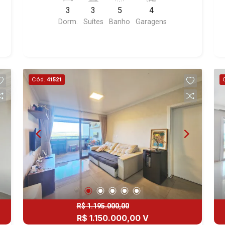
churrasqueira, 4 vagas gaveta cobertas,
3
3
5
4
excelente localização, próximo ao
Dorm.
Suítes
Banho
Garagens
Shopping Iguatemi. Martinelli
Imobiliária, referência no mercado
imobiliário desde 2000. Especialistas
em Venda e Locação! Avenida João
Fiúsa, 1051 - Alto da Boa Vista
Cód.
41521
| Ribeirão Preto.
R$ 1.195.000,00
R$ 1.150.000,00 V