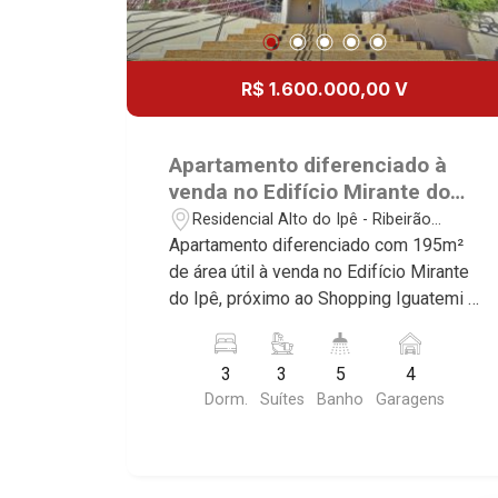
R$ 1.600.000,00 V
Apartamento diferenciado à
venda no Edifício Mirante do
Ipê, próximo ao Shopping
Residencial Alto do Ipê - Ribeirão
Iguatemi - Ribeirão Preto/SP.
Preto/SP
Apartamento diferenciado com 195m²
de área útil à venda no Edifício Mirante
do Ipê, próximo ao Shopping Iguatemi -
Bairro Residencial Alto do Ipê, Ribeirão
Preto/SP. Conheça as características
3
3
5
4
deste imóvel que a Martinelli
Dorm.
Suítes
Banho
Garagens
Imobiliária selecionou para você: -
195m² de área útil - 3 suítes com
armários e ar-condicionado - Sala 2
ambientes - Lavabo - Cozinha e área de