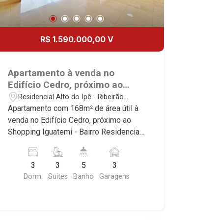
R$ 1.590.000,00 V
Apartamento à venda no
Edifício Cedro, próximo ao
Shopping Iguatemi - Ribeirão
Residencial Alto do Ipê - Ribeirão
Preto/SP.
Preto/SP
Apartamento com 168m² de área útil à
venda no Edifício Cedro, próximo ao
Shopping Iguatemi - Bairro Residencial
Alto do Ipê, Ribeirão Preto/SP. Conheça
as características deste imóvel que a
3
3
5
3
Martinelli Imobiliária selecionou para
Dorm.
Suítes
Banho
Garagens
você: - 168m² de área útil - 3 suítes
com armários e ar-condicionado - Sala
2 ambientes - Lavabo - Cozinha e área
de serviço planejadas - Banheiro de