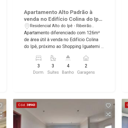
Apartamento Alto Padrão à
venda no Edifício Colina do Ipê,
próximo ao Shopping Iguatemi
Residencial Alto do Ipê - Ribeirão
- Ribeirão Preto/SP.
Preto/SP
Apartamento diferenciado com 126m²
de área útil à venda no Edifício Colina
do Ipê, próximo ao Shopping Iguatemi -
Bairro Residencial Alto do Ipê, Ribeirão
Preto/SP. Conheça as características
3
3
4
2
deste imóvel que a Martinelli
Dorm.
Suítes
Banho
Garagens
Imobiliária selecionou para você: -
126m² de área útil - 3 suítes com
armários e ar-condicionado - Sala 2
ambientes - Lavabo - Cozinha e área de
serviço planejadas - Despensa -
Cód.
38943
Sacada gourmet com churrasqueira -
Iluminação - 2 vagas paralelas - Fino
acabamento, alto padrão Martinelli