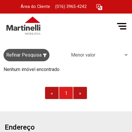
Área do Cliente
|
(016) 3965-4242
Refinar Pesquisa
Nenhum imóvel encontrado
«
1
»
Endereço