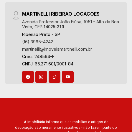
MARTINELLI RIBEIRAO LOCACOES
Avenida Professor João Fiúsa, 1051 - Alto da Boa
Vista, CEP:
14025-310
Ribeirão Preto - SP
(16) 3965-4242
martinelli@imoveismartinelli.com.br
Creci: 248564-F
CNPJ: 65.271.601/0001-84
A Imobiliária informa que as mobílias e artigos de
decoração são meramente ilustrativos - não fazem parte do