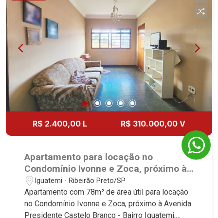
R$ 2.400,00 L
R$ 310.000,00 V
Apartamento para locação no
Condomínio Ivonne e Zoca, próximo à
Avenida Presidente Castelo Branco -
Iguatemi - Ribeirão Preto/SP
Ribeirão Preto/SP.
Apartamento com 78m² de área útil para locação
no Condomínio Ivonne e Zoca, próximo à Avenida
Presidente Castelo Branco - Bairro Iguatemi,