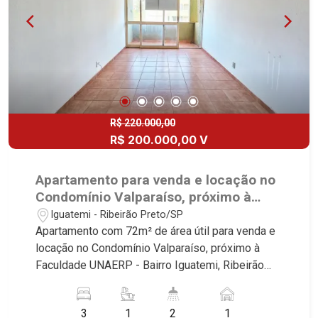
R$ 220.000,00
R$ 200.000,00 V
Apartamento para venda e locação no
Condomínio Valparaíso, próximo à
Faculdade UNAERP - Ribeirão Preto/SP.
Iguatemi - Ribeirão Preto/SP
Apartamento com 72m² de área útil para venda e
locação no Condomínio Valparaíso, próximo à
Faculdade UNAERP - Bairro Iguatemi, Ribeirão
Preto/SP. Conheça as características deste
imóvel que a Martinelli Imobiliária selecionou
3
1
2
1
para você: - 72m² de área útil - 3 dormitórios