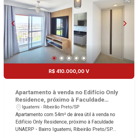
R$ 410.000,00 V
Apartamento à venda no Edifício Only
Residence, próximo à Faculdade
UNAERP - Ribeirão Preto/SP.
Iguatemi - Ribeirão Preto/SP
Apartamento com 54m² de área útil à venda no
Edifício Only Residence, próximo à Faculdade
UNAERP - Bairro Iguatemi, Ribeirão Preto/SP.
Conheça as características deste imóvel que a