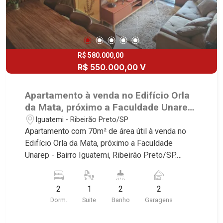
R$ 580.000,00
R$ 550.000,00 V
Apartamento à venda no Edifício Orla
da Mata, próximo a Faculdade Unarep
- Ribeirão Preto/SP.
Iguatemi - Ribeirão Preto/SP
Apartamento com 70m² de área útil à venda no
Edifício Orla da Mata, próximo a Faculdade
Unarep - Bairro Iguatemi, Ribeirão Preto/SP.
Conheça as características deste imóvel que a
Martinelli Imobiliária selecionou para você: - 2
2
1
2
2
dormitórios com armários e ar-condicionado,
Dorm.
Suite
Banho
Garagens
sendo 1 suíte - Banheiro social - Sala 2
ambientes - Cozinha e área de serviço