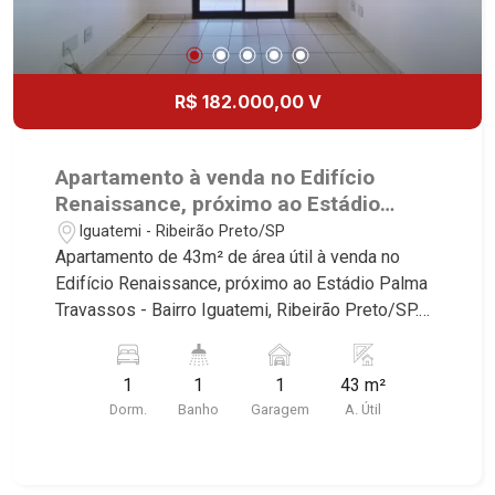
R$ 182.000,00 V
Apartamento à venda no Edifício
Renaissance, próximo ao Estádio
Palma Travassos - Ribeirão Preto/SP.
Iguatemi - Ribeirão Preto/SP
Apartamento de 43m² de área útil à venda no
Edifício Renaissance, próximo ao Estádio Palma
Travassos - Bairro Iguatemi, Ribeirão Preto/SP.
Conheça as características deste imóvel que a
Martinelli Imobiliária selecionou para você: -
1
1
1
43 m²
43m² de área útil - 1 dormitório com armários -
Dorm.
Banho
Garagem
A. Útil
Banheiro social - Sala 2 ambientes - Cozinha e
área de serviço planejadas - Sacada - 1 vaga
Martinelli Imobiliária - excelência absoluta no