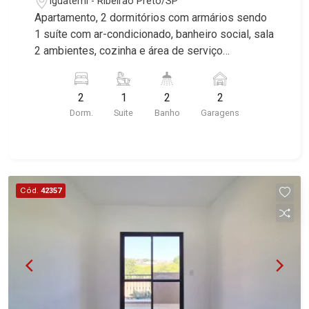
Iguatemi - Ribeirão Preto/SP
Apartamento, 2 dormitórios com armários sendo
1 suíte com ar-condicionado, banheiro social, sala
2 ambientes, cozinha e área de serviço
planejadas, sacada gourmet fechada com blindex,
completo em armários, 2 vagas paralelas,
2
1
2
2
excelente localização, próximo a UNAERP.
Dorm.
Suite
Banho
Garagens
Martinelli Imobiliária, referência no mercado
imobiliário desde 2000. Especialistas em Venda
e Locação! Avenida João Fiúsa, 1051 - Alto da
Boa Vista | Ribeirão Preto.
Cód.
42357