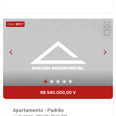
- 1 vaga Martinelli Imobiliária, referência no
mercado imobiliário desde 2000. Especialistas
em Venda, Locação e Lançamentos! Avenida
João Fiúsa, 1051 - Alto da Boa Vista | Ribeirão
Cód.
43317
Preto.
R$ 540.000,00 V
Apartamento - Padrão