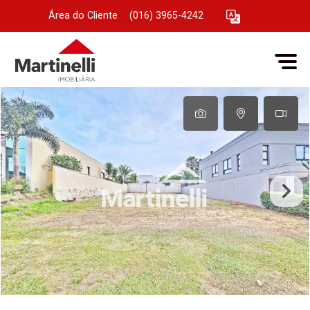
Área do Cliente
|
(016) 3965-4242