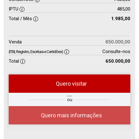
IPTU
485,00
Total / Mês
1.985,00
650.000,00
Venda
Consulte-nos
(ITBI, Registro, Escritura e Certidões)
Total
650.000,00
Quero visitar
so
Qual o melhor dia e horário para
ou
r?
você?
Quero mais informações