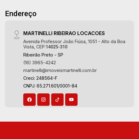
térreas, sobrados e terrenos nos mais
Endereço
desejados condomínios da Zona Sul,
conhecidos por sua segurança, infraestrutura
completa e qualidade de vida incomparável.
MARTINELLI RIBEIRAO LOCACOES
Atuamos nos empreendimentos de maior
Avenida Professor João Fiúsa, 1051 - Alto da Boa
prestígio da região, incluindo: Reserva Santa
Vista, CEP:
14025-310
Luisa, Buganville, Jardim Olhos D`Água, Borda
Ribeirão Preto - SP
do Parque, Borda da Mata, Bela Vista, Terras
(16) 3965-4242
Alpha, Alphaville I, II e III, Jardim Nova Aliança
martinelli@imoveismartinelli.com.br
Sul, Alto do Vale, Colina do Golfe, Terras de
Creci: 248564-F
Florença, Terras de Siena, Quinta dos Ventos,
CNPJ: 65.271.601/0001-84
Buona Vitta Ribeirão, Ipê Rosa, Ipê Amarelo, Ipê
Roxo, Ipê Branco, Vila Romana, Reserva
Imperial, Quinta da Primavera, Praça das
Árvores, Praça dos Pássaros, Praça das Flores,
Guaporé 1, 2 e 3, Colina do Sabiá, San Marco,
Village Monet, Arara Vermelha, Arara Verde,
Arara Azul, Verona, Milano, Manacás, Bella Città,