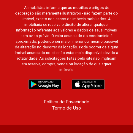
Paineiras, Aroeira, Figueira Branca, Pirangueira,
A Imobiliária informa que as mobílias e artigos de
Jardim Saint Gerard, Buritis, Quinta da Boa Vista,
decoração são meramente ilustrativos - não fazem parte do
Santorini, Siena, Alto do Castelo, Portal da Mata,
imóvel, exceto nos casos de imóveis mobiliados. A
Villa Dei Fiori, Vivendas da Mata, Jatobá, Colina
imobiliária se reserva o direito de alterar qualquer
Verde, Royal Park, Mirante do Royal Park, Santa
informação referente aos valores e dados de seus imóveis
sem aviso prévio. O valor anunciado do condomínio é
Fé, Villa Victória, Bosque das Colinas, Fazenda
aproximado, podendo ser maior, menor ou mesmo passível
Santa Maria, Baraúna Residencial, Villa de
de alteração no decorrer da locação. Pode ocorrer de algum
Buenos Aires, Magnólias, Vila do Golfe, Vila
imóvel anunciado no site não estar mais disponível devido à
Verde, Country Village, San Remo, Residencial
rotatividade. As solicitações feitas pelo site não implicam
em reserva, compra, venda ou locação de quaisquer
Jardim Canadá, Torino, Città di Positano, San
imóveis.
Diego, Quinta da Alvorada, Monte Rey, Garden
Villa e Quinta do Golfe. Avenida João Fiúsa,
1051 - Alto da Boa Vista | Ribeirão Preto.
Política de Privacidade
Termo de Uso