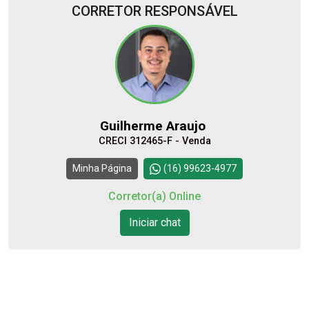
CORRETOR RESPONSÁVEL
07
12:00
Aug/Fri
08
13:00
Aug/Sat
Guilherme Araujo
CRECI 312465-F - Venda
10
14:00
Continuar
Minha Página
(16) 99623-4977
Aug/Mon
Corretor(a) Online
11
Iniciar chat
15:00
Aug/Tue
12
16:00