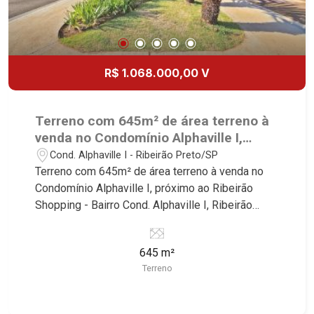
R$ 1.068.000,00 V
Terreno com 645m² de área terreno à
venda no Condomínio Alphaville I,
próximo ao Ribeirão Shopping -
Cond. Alphaville I - Ribeirão Preto/SP
Ribeirão Preto/SP.
Terreno com 645m² de área terreno à venda no
Condomínio Alphaville I, próximo ao Ribeirão
Shopping - Bairro Cond. Alphaville I, Ribeirão
Preto/SP. Conheça as características deste
imóvel que a Martinelli Imobiliária selecionou
645 m²
para você: - 645m² de área terreno - Condomínio
Terreno
fechado - Portaria 24hr Martinelli Imobiliária -
excelência absoluta no mercado imobiliário de
Ribeirão Preto. Referência em imóveis de alto