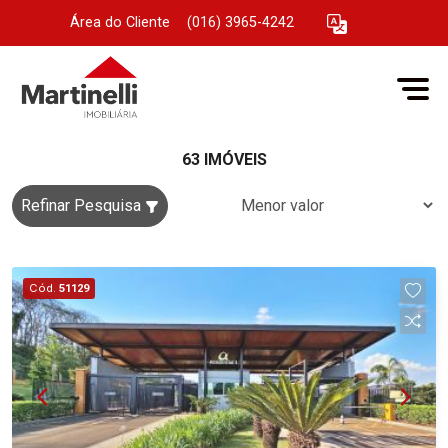
Área do Cliente
|
(016) 3965-4242
63 IMÓVEIS
Refinar Pesquisa
Cód.
51129