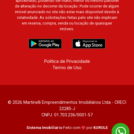
aproximado, podendo ser maior, menor ou mesmo passível
Quinta do Golfe. Avenida João Fiúsa, 1051 - Alto
de alteração no decorrer da locação. Pode ocorrer de algum
da Boa Vista | Ribeirão Preto.
imóvel anunciado no site não estar mais disponível devido à
rotatividade. As solicitações feitas pelo site não implicam
em reserva, compra, venda ou locação de quaisquer
imóveis.
Política de Privacidade
Termo de Uso
© 2026 Martinelli Empreendimentos Imobiliários Ltda - CRECI
22285-J
CNPJ: 01.703.236/0001-57
Sistema Imobiliário
Feito com
por
KUROLE