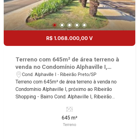
R$ 1.068.000,00 V
Terreno com 645m² de área terreno à
venda no Condomínio Alphaville I,
próximo ao Ribeirão Shopping -
Cond. Alphaville I - Ribeirão Preto/SP
Ribeirão Preto/SP.
Terreno com 645m² de área terreno à venda no
Condomínio Alphaville I, próximo ao Ribeirão
Shopping - Bairro Cond. Alphaville I, Ribeirão
Preto/SP. Conheça as características deste
imóvel que a Martinelli Imobiliária selecionou
645 m²
para você: - 645m² de área terreno - Condomínio
Terreno
fechado - Portaria 24hr Martinelli Imobiliária -
excelência absoluta no mercado imobiliário de