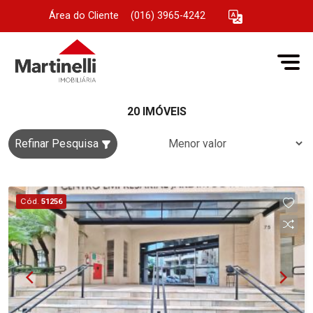
Área do Cliente
|
(016) 3965-4242
20 IMÓVEIS
Refinar Pesquisa
Cód.
51256