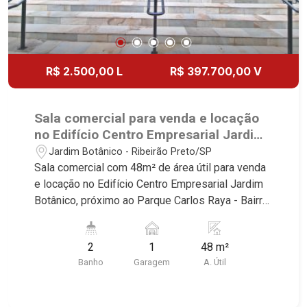
R$ 2.500,00 L
R$ 397.700,00 V
Sala comercial para venda e locação
no Edifício Centro Empresarial Jardim
Botânico, próximo ao Parque Carlos
Jardim Botânico - Ribeirão Preto/SP
Raya - Ribeirão Preto/SP.
Sala comercial com 48m² de área útil para venda
e locação no Edifício Centro Empresarial Jardim
Botânico, próximo ao Parque Carlos Raya - Bairro
Jardim Botânico, Ribeirão Preto/SP. Conheça as
características deste imóvel que a Martinelli
2
1
48 m²
Imobiliária selecionou para você: - 48m² de área
Banho
Garagem
A. Útil
útil - 2 WCs masculino e feminino - Copa - 1 vaga
Martinelli Imobiliária - excelência absoluta no
mercado imobiliário de Ribeirão Preto.