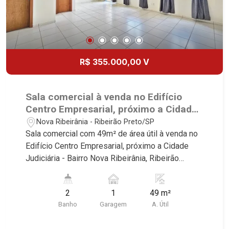
R$ 355.000,00 V
Sala comercial à venda no Edifício
Centro Empresarial, próximo a Cidade
Judiciária - Ribeirão Preto/SP.
Nova Ribeirânia - Ribeirão Preto/SP
Sala comercial com 49m² de área útil à venda no
Edifício Centro Empresarial, próximo a Cidade
Judiciária - Bairro Nova Ribeirânia, Ribeirão
Preto/SP. Conheça as características deste
imóvel que a Martinelli Imobiliária selecionou
2
1
49 m²
para você: - 49m² de área útil - Sala ampla - WCs
Banho
Garagem
A. Útil
masculino e feminino - Copa - Ar-condicionado -
Sacada - 1 vaga Martinelli Imobiliária - excelência