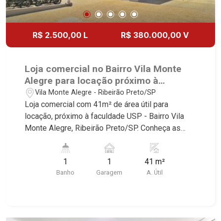
Higienópolis, Sumaré, Jardim América, Alto do
Ipê, Jardim Irajá, Royal Park, Jardim Califórnia,
Quinta da Primavera, Bonfim Paulista, Vila Seixas,
R$ 2.500,00 L
R$ 380.000,00 V
Jardim Paulista, Jardim Paulistano, Lagoinha,
Ribeirânia, Nova Ribeirânia, Jardim Macedo,
Jardim São Luiz, Centro, Jardim Flórida, Jardim
Loja comercial no Bairro Vila Monte
Centenário, Recreio das Acácias, Jardim Ana
Alegre para locação próximo à
Maria, San Marco, Vila Romana, Bosque dos
faculdade USP - Ribeirão Preto/SP.
Vila Monte Alegre - Ribeirão Preto/SP
Juritis, Jardim dos Guaporés e Bella Città
Loja comercial com 41m² de área útil para
Residencial e Industrial. Avenida João Fiúsa,
locação, próximo à faculdade USP - Bairro Vila
1051 - Alto da Boa Vista | Ribeirão Preto.
Monte Alegre, Ribeirão Preto/SP. Conheça as
características deste imóvel que a Martinelli
Imobiliária selecionou para você: - 41m² de área
1
1
41 m²
útil - Salão - WC Martinelli Imobiliária - excelência
Banho
Garagem
A. Útil
absoluta no mercado imobiliário de Ribeirão
Preto. Referência em imóveis de alto padrão,
somos especialistas na venda e locação de
casas e terrenos residenciais e comerciais nos