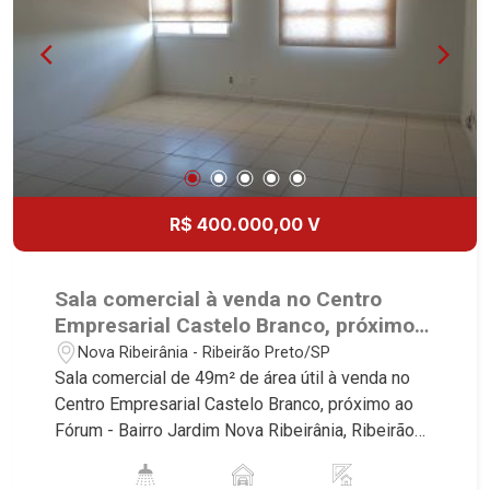
R$ 400.000,00 V
Sala comercial à venda no Centro
Empresarial Castelo Branco, próximo
ao Fórum - Ribeirão Preto/SP.
Nova Ribeirânia - Ribeirão Preto/SP
Sala comercial de 49m² de área útil à venda no
Centro Empresarial Castelo Branco, próximo ao
Fórum - Bairro Jardim Nova Ribeirânia, Ribeirão
Preto/SP. Conheça as características deste
imóvel que a Martinelli Imobiliária selecionou