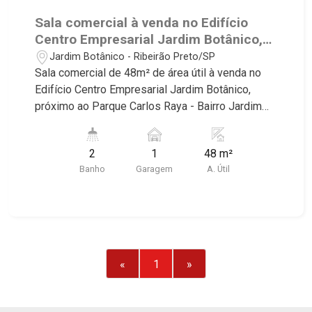
Sala comercial à venda no Edifício
Centro Empresarial Jardim Botânico,
próximo ao Parque Carlos Raya -
Jardim Botânico - Ribeirão Preto/SP
Ribeirão Preto/SP.
Sala comercial de 48m² de área útil à venda no
Edifício Centro Empresarial Jardim Botânico,
próximo ao Parque Carlos Raya - Bairro Jardim
Botânico, Ribeirão Preto/SP. Conheça as
características deste imóvel que a Martinelli
2
1
48 m²
Imobiliária selecionou para você: - 48m² de área
Banho
Garagem
A. Útil
útil - W.C. masculino - W.C. feminino - 1 vaga
Martinelli Imobiliária, referência no mercado
imobiliário desde 2000! Avenida João Fiúsa,
1051 - Alto da Boa Vista | Ribeirão Preto.
«
1
»