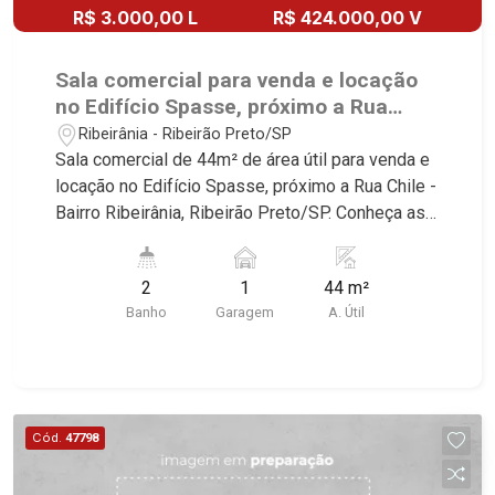
R$ 3.000,00 L
R$ 424.000,00 V
Sala comercial para venda e locação
no Edifício Spasse, próximo a Rua
Chile - Ribeirão Preto/SP.
Ribeirânia - Ribeirão Preto/SP
Sala comercial de 44m² de área útil para venda e
locação no Edifício Spasse, próximo a Rua Chile -
Bairro Ribeirânia, Ribeirão Preto/SP. Conheça as
características deste imóvel que a Martinelli
Imobiliária selecionou para você: - 44m² de área
2
1
44 m²
útil - Sala com ar-condicionado - WCs masculino
Banho
Garagem
A. Útil
e feminino - Copa - 1 vaga Martinelli Imobiliária,
referência no mercado imobiliário desde 2000.
Especialistas em Venda, Locação e
Lançamentos! Avenida João Fiúsa, 1051 - Alto da
Boa Vista | Ribeirão Preto.
Cód.
47798