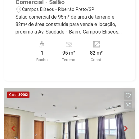
Comercial - Salão
Campos Elíseos - Ribeirão Preto/SP
Salão comercial de 95m² de área de terreno e
82m² de área construida para venda e locação,
próximo a Av. Saudade - Bairro Campos Eliseos,
Ribeirão Preto/SP. Conheça as características
deste imóvel que a Martinelli Imobiliária
1
95 m²
82 m²
selecionou para você: - 95m² de área de terreno
Banho
Terreno
Const.
e 82m² de área construida - Recepção -
Escritório - W.C - Depósito - Iluminação Martinelli
Imobiliária, referência no mercado imobiliário
desde 2000. Especialistas em Venda, Locação e
Lançamentos! Avenida João Fiúsa, 1051 - Alto da
Cód.
39902
Boa Vista | Ribeirão Preto.