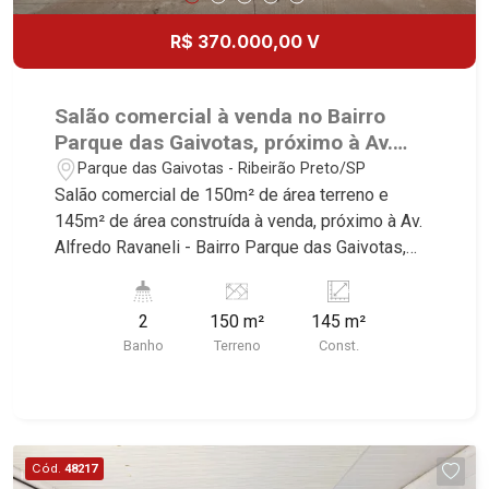
R$ 370.000,00 V
Salão comercial à venda no Bairro
Parque das Gaivotas, próximo à Av.
Alfredo Ravaneli - Ribeirão Preto/SP.
Parque das Gaivotas - Ribeirão Preto/SP
Salão comercial de 150m² de área terreno e
145m² de área construída à venda, próximo à Av.
Alfredo Ravaneli - Bairro Parque das Gaivotas,
Ribeirão Preto/SP. Conheça as características
deste imóvel que a Martinelli Imobiliária
2
150 m²
145 m²
selecionou para você: - 150m² de área terreno e
Banho
Terreno
Const.
145m² de área construída - Amplo salão - 2 W.C -
Cozinha - Portão basculante Martinelli Imobiliária,
referência no mercado imobiliário desde 2000.
Especialistas em Venda, Locação e
Lançamentos! Avenida João Fiúsa, 1051 - Alto da
Cód.
48217
Boa Vista | Ribeirão Preto.