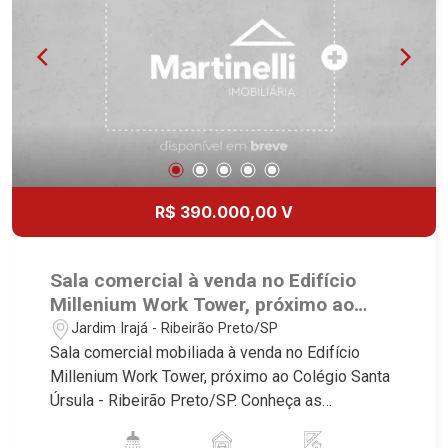
R$ 390.000,00 V
Sala comercial à venda no Edifício
Millenium Work Tower, próximo ao
Colégio Santa Úrsula - Ribeirão
Jardim Irajá - Ribeirão Preto/SP
Preto/SP.
Sala comercial mobiliada à venda no Edifício
Millenium Work Tower, próximo ao Colégio Santa
Úrsula - Ribeirão Preto/SP. Conheça as
características deste imóvel que a Martinelli