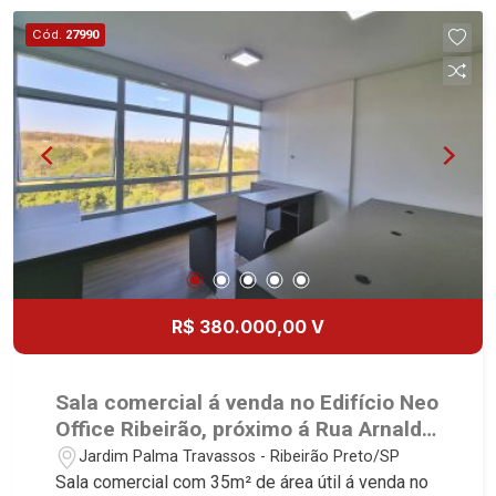
Especialistas em Venda, Locação e
Cód.
27990
Lançamentos! Avenida João Fiúsa, 1051 - Alto da
Boa Vista | Ribeirão Preto.
R$ 380.000,00 V
Sala comercial á venda no Edifício Neo
Office Ribeirão, próximo á Rua Arnaldo
Victaliano - Ribeirão Preto/SP.
Jardim Palma Travassos - Ribeirão Preto/SP
Sala comercial com 35m² de área útil á venda no