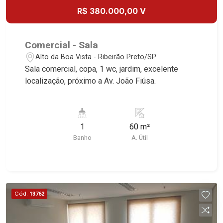
Civitas, Apogeo, Frankfurt, Emerald, Spazio
R$ 380.000,00 V
Robespierre, Cedro, Dinamarca, Portes du Soleil,
Solo, Cambuí, Philadelphia, Victória Hill, San
Pierre, Estocolmo, La Défense, Toulouse, Saint
Comercial - Sala
Étienne, Monet, Rembrandt, Montreux, Genève,
Alto da Boa Vista - Ribeirão Preto/SP
Quebec, Blue Note, Noruega, Normandie, Jataí,
Sala comercial, copa, 1 wc, jardim, excelente
Via Frattina e Triomphe. Avenida João Fiúsa, 1051
localização, próximo a Av. João Fiúsa.
- Alto da Boa Vista | Ribeirão Preto
1
60 m²
Banho
A. Útil
Cód.
13762