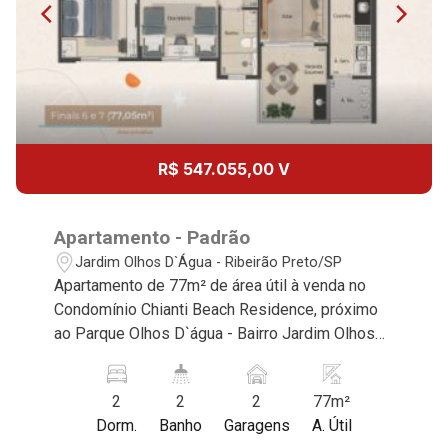
Aug/Mon
11
12:00
Aug/Tue
12
13:00
R$ 547.055,00 V
Aug/Wed
13
Apartamento - Padrão
14:00
Jardim Olhos D`Água - Ribeirão Preto/SP
Apartamento de 77m² de área útil à venda no
Aug/Thu
Condomínio Chianti Beach Residence, próximo
14
ao Parque Olhos D`água - Bairro Jardim Olhos
15:00
D`água, Ribeirão Preto/SP. Conheça as
características deste imóvel que a Martinelli
Aug/Fri
2
2
2
77m²
Imobiliária selecionou para você: - 77m² de área
15
Dorm.
Banho
Garagens
A. Útil
útil - 2 dormitórios sendo 1 suíte - Banheiro