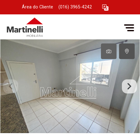
Área do Cliente
|
(016) 3965-4242