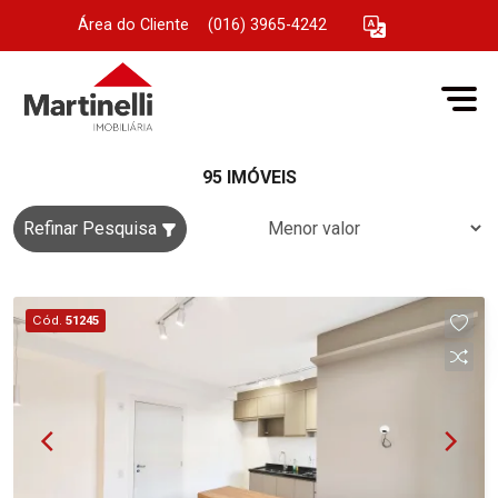
Área do Cliente
|
(016) 3965-4242
95 IMÓVEIS
Refinar Pesquisa
Cód.
51245