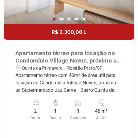
R$ 2.300,00 L
Apartamento térreo para locação no
Condomínio Village Novus, próximo ao
Supermercado Jaú Serve - Ribeirão
Quinta da Primavera - Ribeirão Preto/SP
Preto/SP.
Apartamento térreo com 46m² de área útil para
locação no Condomínio Village Novus, próximo
ao Supermercado Jaú Serve - Bairro Quinta da
Primavera, Ribeirão Preto/SP. Conheça as
características deste imóvel que a Martinelli
2
1
1
46 m²
Imobiliária selecionou para você: - 46m² de área
Dorm.
Banho
Garagem
A. Útil
útil - 2 dormitório sendo 1 com armário - Banheiro
social - Sala 2 ambientes - Cozinha e área de
serviço planejadas - Quintal - 1 vaga Martinelli