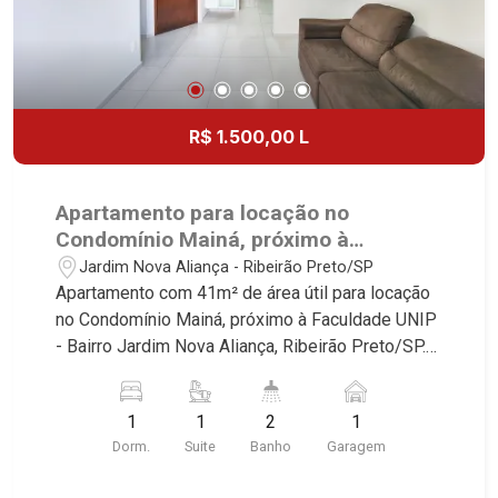
R$ 1.500,00 L
Apartamento para locação no
Condomínio Mainá, próximo à
Faculdade UNIP - Ribeirão Preto/SP.
Jardim Nova Aliança - Ribeirão Preto/SP
Apartamento com 41m² de área útil para locação
no Condomínio Mainá, próximo à Faculdade UNIP
- Bairro Jardim Nova Aliança, Ribeirão Preto/SP.
Conheça as características deste imóvel que a
Martinelli Imobiliária selecionou para você: -
1
1
2
1
41m² de área útil - 1 suite com armários e ar-
Dorm.
Suite
Banho
Garagem
condicionado - Banheiro social - Sala 2
ambientes - Cozinha e área de serviço