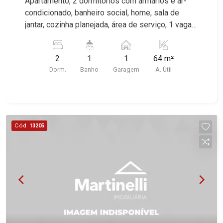
Apartamento, 2 dormitórios com armários e ar-
condicionado, banheiro social, home, sala de
jantar, cozinha planejada, área de serviço, 1 vaga,
excelente localização, próximo ao Tonin
Superatacado.
2
1
1
64 m²
Dorm.
Banho
Garagem
A. Útil
Cód.
13205