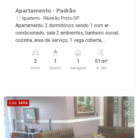
Pierre, Estocolmo, La Défense, Toulouse, Saint
Apartamento - Padrão
Étienne, Monet, Rembrandt, Montreux, Genève,
Iguatemi - Ribeirão Preto/SP
Quebec, Blue Note, Noruega, Normandie, Jataí,
Apartamento, 2 dormitórios sendo 1 com ar-
Via Frattina e Triomphe. Avenida João Fiúsa, 1051
condicionado, sala 2 ambientes, banheiro social,
- Alto da Boa Vista | Ribeirão Preto.
cozinha, área de serviço, 1 vaga coberta,
excelente localização, próximo a Av. Castelo
Branco. Martinelli Imobiliária, referência no
2
1
1
51 m²
mercado imobiliário desde 2000. Especialistas
Dorm.
Banho
Garagem
A. Útil
em Venda e Locação! Avenida João Fiúsa, 1051 -
Alto da Boa Vista | Ribeirão Preto.
Cód.
14716