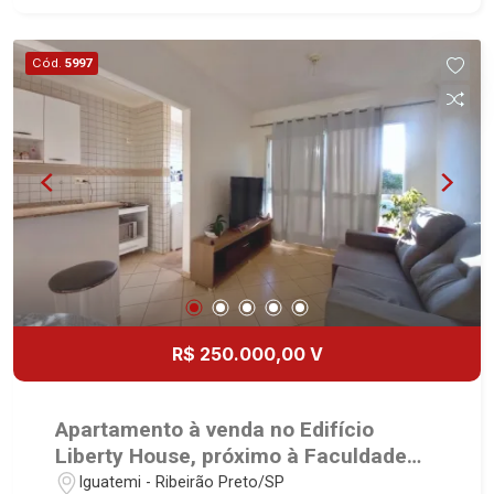
Cód.
5997
R$ 250.000,00 V
Apartamento à venda no Edifício
Liberty House, próximo à Faculdade
UNAERP - Ribeirão Preto/SP
Iguatemi - Ribeirão Preto/SP