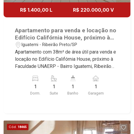
R$ 1.400,00 L
R$ 220.000,00 V
Apartamento para venda e locação no
Edifício Califórnia House, próximo à
Faculdade UNAERP - Ribeirão Preto/SP.
Iguatemi - Ribeirão Preto/SP
Apartamento com 38m² de área útil para venda e
locação no Edifício Califórnia House, próximo à
Faculdade UNAERP - Bairro Iguatemi, Ribeirão
Preto/SP. Conheça as características deste
imóvel que a Martinelli Imobiliária selecionou
1
1
1
1
para você: - 38m² de área útil - 1 suíte com
Dorm.
Suite
Banho
Garagem
armários e ar-condicionado - Sala 2 ambientes -
Cozinha e área de serviço planejadas - 1 vaga
Martinelli Imobiliária - excelência absoluta no
mercado imobiliário de Ribeirão Preto.
Referência em imóveis de alto padrão, somos
Cód.
18465
especialistas na venda e locação de