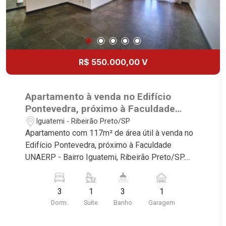
R$ 550.000,00 V
Apartamento à venda no Edifício
Pontevedra, próximo à Faculdade
UNAERP - Ribeirão Preto/SP.
Iguatemi - Ribeirão Preto/SP
Apartamento com 117m² de área útil à venda no
Edifício Pontevedra, próximo à Faculdade
UNAERP - Bairro Iguatemi, Ribeirão Preto/SP.
Conheça as características deste imóvel que a
Martinelli Imobiliária selecionou para você: -
3
1
3
1
117m² de área útil - 3 dormitórios com armários,
Dorm.
Suite
Banho
Garagem
sendo 1 suíte com ar-condicionado e closet -
Banheiro social - Sala 2 ambientes com ar-