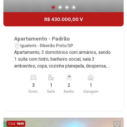
R$ 430.000,00 V
Apartamento - Padrão
Iguatemi - Ribeirão Preto/SP
Apartamento, 3 dormitórios com armários, sendo
1 suíte com hidro, banheiro social, sala 3
ambientes, copa, cozinha planejada, despensa,
área de serviço, banheiro de serviço, sacada, 1
vaga coberta, excelente localização, próximo a
3
1
2
1
Av. Castelo Branco.
Dorm.
Suite
Banho
Garagem
Cód.
9848