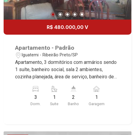
Gogh, Cenário, Parc Sul, Alleanza D?Oro, Rodin,
Candeias, Apiacás, Blend Coliving, Una Caramuru,
Quintessence, Liber Condomínio Resort, Asas do
R$ 480.000,00 V
Sul, Tapuias Residencial, Manhattan, Lumiere,
Civitas, Apogeo, Frankfurt, Emerald, Spazio
Robespierre, Cedro, Dinamarca, Portes du Soleil,
Apartamento - Padrão
Solo, Cambuí, Philadelphia, Victória Hill, San
Iguatemi - Ribeirão Preto/SP
Pierre, Estocolmo, La Défense, Toulouse, Saint
Apartamento, 3 dormitórios com armários sendo
Étienne, Monet, Rembrandt, Montreux, Genève,
1 suíte, banheiro social, sala 2 ambientes,
Quebec, Blue Note, Noruega, Normandie, Jataí,
cozinha planejada, área de serviço, banheiro de
Via Frattina e Triomphe. Avenida João Fiúsa, 1051
serviço, sacada, 1 vaga coberta, excelente
- Alto da Boa Vista | Ribeirão Preto
localização, próximo a Faculdade UNAERP.
3
1
2
1
Dorm.
Suite
Banho
Garagem