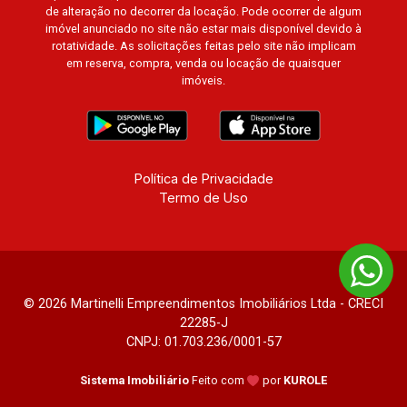
de alteração no decorrer da locação. Pode ocorrer de algum
British Columbia, Dijon, Jardim de Luxemburgo,
imóvel anunciado no site não estar mais disponível devido à
Exklusiv Golf, Exklusiv Essenz, Mirante
rotatividade. As solicitações feitas pelo site não implicam
CondoClub, Hydeperk, Urban, Stuttgart, Mondrian,
em reserva, compra, venda ou locação de quaisquer
imóveis.
Bahamas, Monte Sinai, Pennsylvania, Villa
Toscana, Sur Le Jardin, Atlanta, Sapucaia, Van
Gogh, Cenário, Parc Sul, Alleanza D`Oro, Rodin,
Candeias, Apiacás, Blend Coliving, Una Caramuru,
Quintessence, Liber Condomínio Resort, Asas do
Política de Privacidade
Sul, Tapuias Residencial, Manhattan, Lumiere,
Termo de Uso
Civitas, Apogeo, Frankfurt, Emerald, Spazio
Robespierre, Cedro, Dinamarca, Portes du Soleil,
Solo, Cambuí, Philadelphia, Victória Hill, San
Pierre, Estocolmo, La Défense, Toulouse, Saint
Étienne, Monet, Rembrandt, Montreux, Genève,
© 2026 Martinelli Empreendimentos Imobiliários Ltda - CRECI
Quebec, Blue Note, Noruega, Normandie, Jataí,
22285-J
CNPJ: 01.703.236/0001-57
Via Frattina e Triomphe. Avenida João Fiúsa, 1051
- Alto da Boa Vista | Ribeirão Preto.
Sistema Imobiliário
Feito com
por
KUROLE