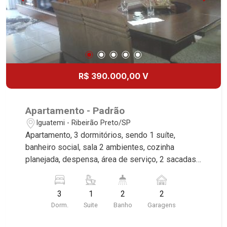
R$ 390.000,00 V
Apartamento - Padrão
Iguatemi - Ribeirão Preto/SP
Apartamento, 3 dormitórios, sendo 1 suíte,
banheiro social, sala 2 ambientes, cozinha
planejada, despensa, área de serviço, 2 sacadas,
área de lazer no condomínio, rico em armários, 2
vagas cobertas, excelente localização, próximo a
3
1
2
2
Unaerp.
Dorm.
Suite
Banho
Garagens