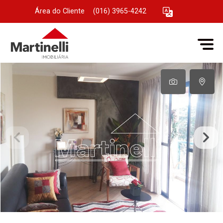
Área do Cliente
|
(016) 3965-4242