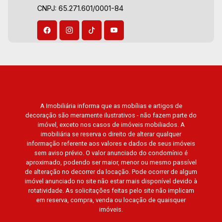
CNPJ: 65.271.601/0001-84
Lumnesia, Madison Square Garden, Verona,
Barcelona, Guaecá, Fiúsa One, Icon, Uber Gaudi,
Matisse, Promenade, Botanic Garden, Nova
Aliança Residence, Le Nôtre, Perspective,
Domaine Botanique, Ile Verte, Velazquez,
Edimburgo, Cidade de Paris, Cidade de
Petrópolis, Cidade de Vancouver, Cidade de
Montreal, Cidade de Ouro Preto, Cidade de
Seattle, Cidade de Roma, Cidade de Londres,
A Imobiliária informa que as mobílias e artigos de
decoração são meramente ilustrativos - não fazem parte do
Cidade de Munique, Cidade de Lisboa, Cidade
imóvel, exceto nos casos de imóveis mobiliados. A
de Madrid, Cidade de Viena, Cidade de
imobiliária se reserva o direito de alterar qualquer
Barcelona, Cidade de Zurique, L`Essence,
informação referente aos valores e dados de seus imóveis
Magna Vista, British Columbia, Dijon, Jardim de
sem aviso prévio. O valor anunciado do condomínio é
aproximado, podendo ser maior, menor ou mesmo passível
Luxemburgo, Exklusiv Golf, Exklusiv Essenz,
de alteração no decorrer da locação. Pode ocorrer de algum
Mirante CondoClub, Hydeperk, Urban, Stuttgart,
imóvel anunciado no site não estar mais disponível devido à
Mondrian, Bahamas, Monte Sinai, Pennsylvania,
rotatividade. As solicitações feitas pelo site não implicam
Villa Toscana, Sur Le Jardin, Atlanta, Sapucaia,
em reserva, compra, venda ou locação de quaisquer
imóveis.
Van Gogh, Cenário, Parc Sul, Alleanza D`Oro,