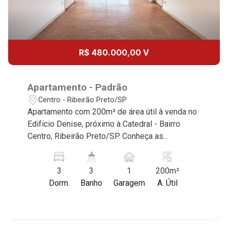
11:00
Aug/Thu
14
12:00
R$ 480.000,00 V
Aug/Fri
15
Apartamento - Padrão
13:00
Centro - Ribeirão Preto/SP
Apartamento com 200m² de área útil à venda no
Aug/Sat
Edifício Denise, próximo à Catedral - Bairro
17
Centro, Ribeirão Preto/SP. Conheça as
14:00
características deste imóvel que a Martinelli
Imobiliária selecionou para você: - 200m² de
Aug/Mon
3
3
1
200m²
área útil - 3 dormitórios com armários sendo 1
18
Dorm.
Banho
Garagem
A. Útil
suíte - Banheiro social - Sala 2 ambientes -
15:00
Cozinha e área de serviço planejadas -
Despensa - Dependência de empregada -
Aug/Tue
Sacada - 1 vaga Martinelli Imobiliária -