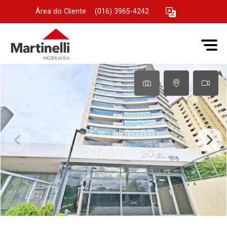
Área do Cliente
|
(016) 3965-4242