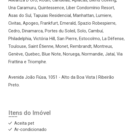
Alleanza D`Oro, Rodin, Candeias, Apiacás, Blend Coliving,
Una Caramuru, Quintessence, Liber Condomínio Resort,
Asas do Sul, Tapuias Residencial, Manhattan, Lumiere,
Civitas, Apogeo, Frankfurt, Emerald, Spazio Robespierre,
Cedro, Dinamarca, Portes du Soleil, Solo, Cambuí,
Philadelphia, Victória Hill, San Pierre, Estocolmo, La Défense,
Toulouse, Saint Étienne, Monet, Rembrandt, Montreux,
Genève, Quebec, Blue Note, Noruega, Normandie, Jataí, Via
Frattina e Triomphe.
Avenida João Fiúsa, 1051 - Alto da Boa Vista | Ribeirão
Preto.
Itens do Imóvel
Aceita pet
Ar-condicionado