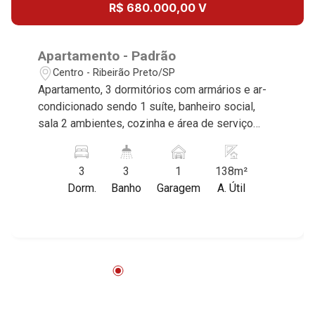
R$ 680.000,00 V
Apartamento - Padrão
Centro - Ribeirão Preto/SP
Apartamento, 3 dormitórios com armários e ar-
condicionado sendo 1 suíte, banheiro social,
sala 2 ambientes, cozinha e área de serviço
planejadas, dormitório de serviço, sacada, 1
vaga coberta, excelente localização, próximo ao
3
3
1
138m²
Shopping Santa Úrsula. Martinelli Imobiliária,
Dorm.
Banho
Garagem
A. Útil
referência no mercado imobiliário desde 2000.
Especialistas em Venda e Locação! Avenida
João Fiúsa, 1051 - Alto da Boa Vista | Ribeirão
Preto.