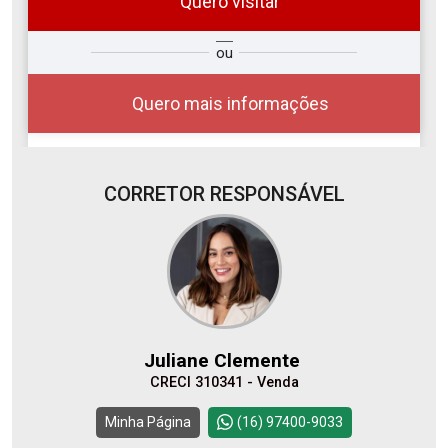
Quero visitar
ra
?
Alugar
ou
Comprar
Deseja
ou
ê?
Quero mais informações
CORRETOR RESPONSÁVEL
Alugar
Comprar
Juliane Clemente
CRECI 310341 - Venda
Continuar
Minha Página
(16) 97400-9033