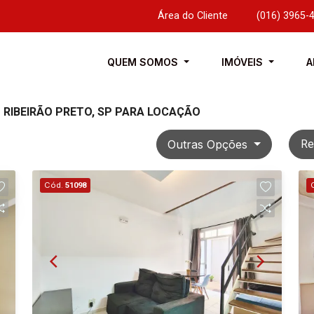
Área do Cliente
|
(016) 3965-
QUEM SOMOS
IMÓVEIS
A
 RIBEIRÃO PRETO, SP PARA LOCAÇÃO
Outras Opções
Re
Cód.
51098