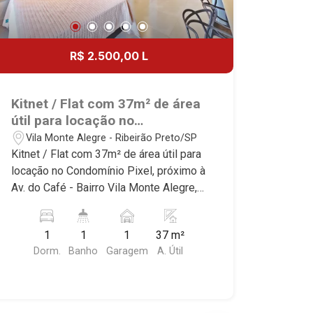
R$ 2.500,00 L
Kitnet / Flat com 37m² de área
útil para locação no
Condomínio Pixel, próximo à
Vila Monte Alegre - Ribeirão Preto/SP
Av. do Café - Bairro Vila Monte
Kitnet / Flat com 37m² de área útil para
Alegre, Ribeirão Preto/SP.
locação no Condomínio Pixel, próximo à
Av. do Café - Bairro Vila Monte Alegre,
Ribeirão Preto/SP. Conheça as
características deste imóvel que a
1
1
1
37 m²
Martinelli Imobiliária selecionou para
Dorm.
Banho
Garagem
A. Útil
você: - 37m² de área útil - 1 dormitório
com armário e ar-condicionado -
Banheiro social - Sala 2 ambientes -
Cozinha planejada - Sacada - 1 vaga