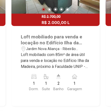
R$ 2.700,00
R$ 2.000,00 L
R$ 350.000,00 V
Loft mobiliado para venda e
locação no Edifício Ilha da
Madeira, próximo à Faculdade
Jardim Nova Aliança - Ribeirão
UNIP - Ribeirão Preto/SP.
Preto/SP
Loft mobiliado com 85m² de área útil
para venda e locação no Edifício Ilha da
Madeira, próximo à Faculdade UNIP -
Bairro Jardim Nova Aliança, Ribeirão
Preto/SP. Conheça as características
1
1
2
1
deste imóvel que a Martinelli
Dorm.
Suite
Banho
Garagem
Imobiliária selecionou para você: -
85m² de área útil - 2 suítes com
armários e ar-condicionado - Sala 2
ambientes com ar-condicionado -