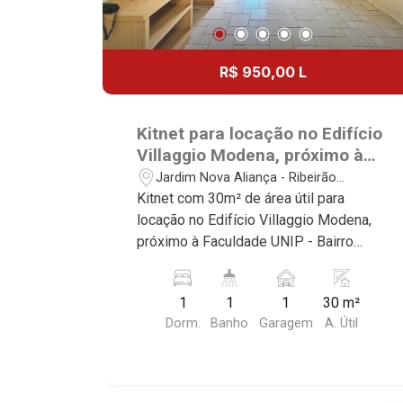
R$ 950,00 L
Kitnet para locação no Edifício
Villaggio Modena, próximo à
Faculdade UNIP - Ribeirão
Jardim Nova Aliança - Ribeirão
Preto/SP.
Preto/SP
Kitnet com 30m² de área útil para
locação no Edifício Villaggio Modena,
próximo à Faculdade UNIP - Bairro
Jardim Nova Aliança, Ribeirão Preto/SP.
Conheça as características deste
1
1
1
30 m²
imóvel que a Martinelli Imobiliária
Dorm.
Banho
Garagem
A. Útil
selecionou para você: - 30m² de área
útil - 1 dormitório com armários -
Banheiro social - Sala de visitas -
Cozinha planejada - 1 vaga Martinelli