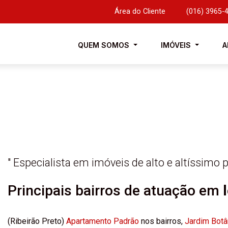
Área do Cliente
|
(016) 3965-
QUEM SOMOS
IMÓVEIS
A
Meus imóveis para venda
Meus imóveis para locação
" Especialista em imóveis de alto e altíssimo p
Principais bairros de atuação em
(Ribeirão Preto)
Apartamento Padrão
nos bairros,
Jardim Botâ