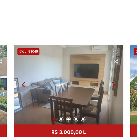
Cód.
51040
R$ 3.000,00 L