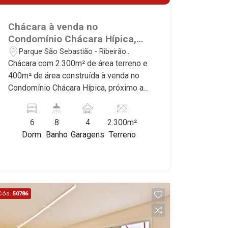
Chácara à venda no
Condomínio Chácara Hípica,
próximo ao Atacadão - Ribeirão
Parque São Sebastião - Ribeirão
Preto/SP.
Preto/SP
Chácara com 2.300m² de área terreno e
400m² de área construída à venda no
Condomínio Chácara Hípica, próximo ao
Atacadão - Bairro Parque São
Sebastião, Ribeirão Preto/SP. Conheça
6
8
4
2.300m²
as características deste imóvel que a
Dorm.
Banho
Garagens
Terreno
Martinelli Imobiliária selecionou para
você: - 2.300m² de área terreno e
400m² de área construída - 6 suítes
com armários e ar-condicionado, sendo
2 com closet - Sala 2 ambientes -
Cód.
50786
Lavabo - Cozinha e área de serviço
planejadas - Varanda - Churrasqueira -
Piscina - Quintal - Jardim - 4 vagas