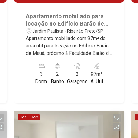
Apartamento mobiliado para
locação no Edifício Barão de
Mauá, próximo à Faculdade
Jardim Paulista - Ribeirão Preto/SP
Barão de Mauá - Ribeirão
Apartamento mobiliado com 97m² de
Preto/SP.
área útil para locação no Edifício Barão
de Mauá, próximo à Faculdade Barão de
Mauá - Bairro Jardim Paulista, Ribeirão
Preto/SP. Conheça as características
3
2
2
97m²
deste imóvel que a Martinelli
Dorm.
Banho
Garagens
A. Útil
Imobiliária selecionou para você: -
97m² de área útil - 3 dormitórios com
armários e ar-condicionado, sendo 1
suíte - Banheiro social - Sala 2
ambientes com ar-condicionado -
Cód.
50792
Cozinha e área de serviço planejadas -
Sacada - 2 vagas Martinelli Imobiliária -
excelência absoluta no mercado