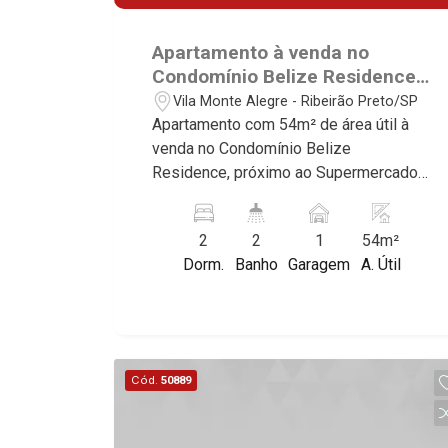
Apartamento à venda no
Condomínio Belize Residence,
próximo ao Supermercados
Vila Monte Alegre - Ribeirão Preto/SP
Gricki - Ribeirão Preto/SP.
Apartamento com 54m² de área útil à
venda no Condomínio Belize
Residence, próximo ao Supermercados
Gricki - Bairro Vila Monte Alegre,
Ribeirão Preto/SP. Conheça as
2
2
1
54m²
características deste imóvel que a
Dorm.
Banho
Garagem
A. Útil
Martinelli Imobiliária selecionou para
você: - 54m² de área útil - 2 dormitórios
com armários sendo 1 suíte - Banheiro
social - Sala 2 ambientes - Cozinha e
área de serviço planejadas - Sacada - 1
Cód.
50889
vaga Martinelli Imobiliária - excelência
absoluta no mercado imobiliário de
Ribeirão Preto. Referência em imóveis