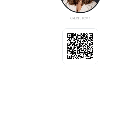
CRECI 310341
(16) 97400-9033
Enviar Pergunta