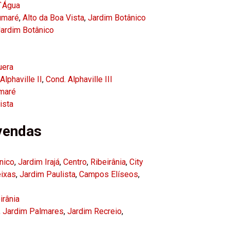
`Água
umaré
,
Alto da Boa Vista
,
Jardim Botânico
ardim Botânico
uera
Alphaville II
,
Cond. Alphaville III
maré
ista
vendas
nico
,
Jardim Irajá
,
Centro
,
Ribeirânia
,
City
eixas
,
Jardim Paulista
,
Campos Elíseos
,
irânia
,
Jardim Palmares
,
Jardim Recreio
,