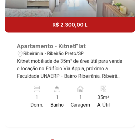
R$ 2.300,00 L
Apartamento - KitnetFlat
Ribeirânia - Ribeirão Preto/SP
Kitnet mobiliada de 35m² de área útil para venda
e locação no Edifício Via Appia, próximo a
Faculdade UNAERP - Bairro Ribeirânia, Ribeirão
Preto/SP. Conheça as características deste
imóvel que a Martinelli Imobiliária selecionou
1
1
1
35m²
para você: - 35m² de área útil - 1 dormitório com
Dorm.
Banho
Garagem
A. Útil
armários e ar-condicionado - Banheiro social -
Cozinha e área de serviço planejadas - Sacada -
1 vaga Martinelli Imobiliária - excelência
absoluta no mercado imobiliário de Ribeirão
Preto. Referência em imóveis de alto padrão,