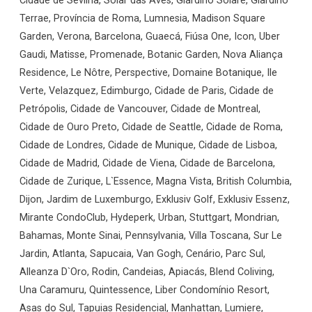
Cidade de Sevilha, Solar das Aves, Giardino Solare, Giardino
Terrae, Província de Roma, Lumnesia, Madison Square
Garden, Verona, Barcelona, Guaecá, Fiúsa One, Icon, Uber
Gaudi, Matisse, Promenade, Botanic Garden, Nova Aliança
Residence, Le Nôtre, Perspective, Domaine Botanique, Ile
Verte, Velazquez, Edimburgo, Cidade de Paris, Cidade de
Petrópolis, Cidade de Vancouver, Cidade de Montreal,
Cidade de Ouro Preto, Cidade de Seattle, Cidade de Roma,
Cidade de Londres, Cidade de Munique, Cidade de Lisboa,
Cidade de Madrid, Cidade de Viena, Cidade de Barcelona,
Cidade de Zurique, L`Essence, Magna Vista, British Columbia,
Dijon, Jardim de Luxemburgo, Exklusiv Golf, Exklusiv Essenz,
Mirante CondoClub, Hydeperk, Urban, Stuttgart, Mondrian,
Bahamas, Monte Sinai, Pennsylvania, Villa Toscana, Sur Le
Jardin, Atlanta, Sapucaia, Van Gogh, Cenário, Parc Sul,
Alleanza D`Oro, Rodin, Candeias, Apiacás, Blend Coliving,
Una Caramuru, Quintessence, Liber Condomínio Resort,
Asas do Sul, Tapuias Residencial, Manhattan, Lumiere,