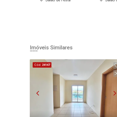
Salão de Festa
Salão 
Imóveis Similares
Cód.
24147