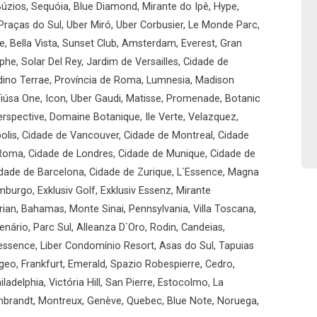
úzios, Sequóia, Blue Diamond, Mirante do Ipê, Hype,
Praças do Sul, Uber Miró, Uber Corbusier, Le Monde Parc,
, Bella Vista, Sunset Club, Amsterdam, Everest, Gran
he, Solar Del Rey, Jardim de Versailles, Cidade de
ardino Terrae, Província de Roma, Lumnesia, Madison
iúsa One, Icon, Uber Gaudi, Matisse, Promenade, Botanic
rspective, Domaine Botanique, Ile Verte, Velazquez,
olis, Cidade de Vancouver, Cidade de Montreal, Cidade
 Roma, Cidade de Londres, Cidade de Munique, Cidade de
idade de Barcelona, Cidade de Zurique, L`Essence, Magna
mburgo, Exklusiv Golf, Exklusiv Essenz, Mirante
ian, Bahamas, Monte Sinai, Pennsylvania, Villa Toscana,
enário, Parc Sul, Alleanza D`Oro, Rodin, Candeias,
essence, Liber Condomínio Resort, Asas do Sul, Tapuias
geo, Frankfurt, Emerald, Spazio Robespierre, Cedro,
ladelphia, Victória Hill, San Pierre, Estocolmo, La
mbrandt, Montreux, Genève, Quebec, Blue Note, Noruega,