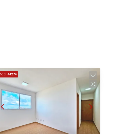
Cód.
44274