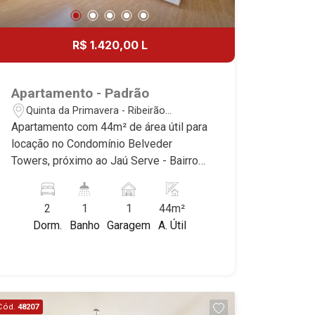
R$ 1.420,00 L
Apartamento - Padrão
Quinta da Primavera - Ribeirão
Preto/SP
Apartamento com 44m² de área útil para
locação no Condomínio Belveder
Towers, próximo ao Jaú Serve - Bairro
Quinta da Primavera, Ribeirão Preto/SP.
Conheça as características deste
2
1
1
44m²
imóvel que a Martinelli Imobiliária
Dorm.
Banho
Garagem
A. Útil
selecionou para você: - 44m² de área
útil - 2 dormitorios - Banheiro social -
Sala 2 ambientes - Cozinha e área de
serviço planejadas - 1 vaga Martinelli
Imobiliária - excelência absoluta no
Cód.
48207
mercado imobiliário de Ribeirão Preto.