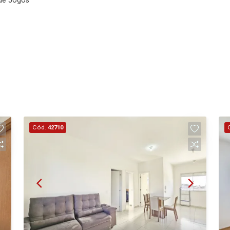
de Jogos
Cód.
42710