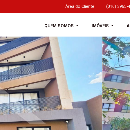
Área do Cliente
|
(016) 3965-
QUEM SOMOS
IMÓVEIS
A