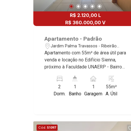
R$ 2.120,00 L
R$ 360.000,00 V
Apartamento - Padrão
Jardim Palma Travassos - Ribeirão
Preto/SP
Apartamento com 55m² de área útil para
venda e locação no Edifício Sienna,
próximo à Faculdade UNAERP - Bairro
Jardim Palma Travassos, Ribeirão
Preto/SP. Conheça as características
2
1
1
55m²
deste imóvel que a Martinelli
Dorm.
Banho
Garagem
A. Útil
Imobiliária selecionou para você: -
55m² de área útil - 2 dormitórios com
armários e ar-condicionado - Banheiro
social - Sala 2 ambientes - Cozinha e
área de serviço planejada - Sacada - 1
Cód.
51097
vaga Martinelli Imobiliária - excelência