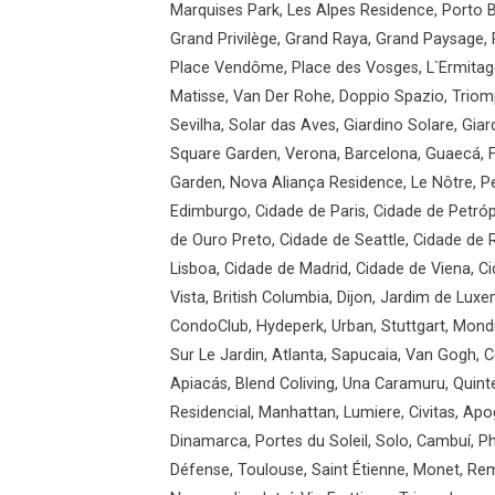
Marquises Park, Les Alpes Residence, Porto B
Grand Privilège, Grand Raya, Grand Paysage, 
Place Vendôme, Place des Vosges, L`Ermitage
Matisse, Van Der Rohe, Doppio Spazio, Triomp
Sevilha, Solar das Aves, Giardino Solare, Gi
Square Garden, Verona, Barcelona, Guaecá, F
Garden, Nova Aliança Residence, Le Nôtre, Pe
Edimburgo, Cidade de Paris, Cidade de Petróp
de Ouro Preto, Cidade de Seattle, Cidade de
Lisboa, Cidade de Madrid, Cidade de Viena, C
Vista, British Columbia, Dijon, Jardim de Luxe
CondoClub, Hydeperk, Urban, Stuttgart, Mondr
Sur Le Jardin, Atlanta, Sapucaia, Van Gogh, C
Apiacás, Blend Coliving, Una Caramuru, Quint
Residencial, Manhattan, Lumiere, Civitas, Apo
Dinamarca, Portes du Soleil, Solo, Cambuí, Phi
Défense, Toulouse, Saint Étienne, Monet, Re