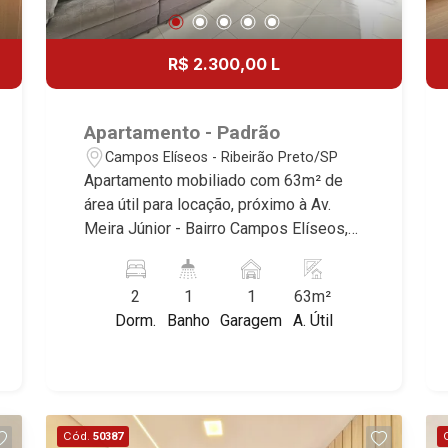
R$ 2.300,00 L
Apartamento - Padrão
Campos Elíseos - Ribeirão Preto/SP
Apartamento mobiliado com 63m² de
área útil para locação, próximo à Av.
Meira Júnior - Bairro Campos Elíseos,
Ribeirão Preto/SP. Conheça as
características deste imóvel que a
2
1
1
63m²
Martinelli Imobiliária selecionou para
Dorm.
Banho
Garagem
A. Útil
você: - 63m² de área útil - 2 dormitórios
com armários e ar-condicionado -
Banheiro social - Sala 2 ambientes -
Cozinha planejada - Área de serviço -
Sacada - 1 vaga Martinelli Imobiliária -
Cód.
50387
excelência absoluta no mercado