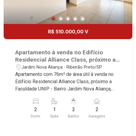
R$ 510.000,00 V
Apartamento à venda no Edifício
Residencial Alliance Class, próximo a
Faculdade UNIP - Ribeirão Preto/SP.
Jardim Nova Aliança - Ribeirão Preto/SP
Apartamento com 76m² de área útil à venda no
Edifício Residencial Alliance Class, próximo a
Faculdade UNIP - Bairro Jardim Nova Aliança,
Ribeirão Preto/SP. Conheça as características
deste imóvel que a Martinelli Imobiliária
2
1
2
2
selecionou para você: - 76m² de área útil - 1
Dorm.
Suite
Banho
Garagens
dormitório com armário - Banheiro social - Sala 2
ambientes - Cozinha planejada - Área de serviço
- Sacada - 1 vaga Martinelli Imobiliária, referência