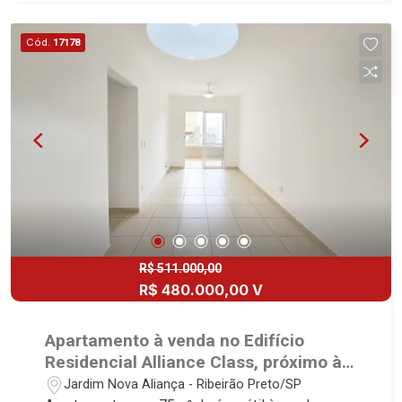
no mercado imobiliário desde 2000.
Especialistas em Venda, Locação e
Cód.
17178
Lançamentos! Avenida João Fiúsa, 1051 - Alto da
Boa Vista | Ribeirão Preto.
R$ 511.000,00
R$ 480.000,00 V
Apartamento à venda no Edifício
Residencial Alliance Class, próximo à
Faculdade UNIP - Ribeirão Preto/SP.
Jardim Nova Aliança - Ribeirão Preto/SP