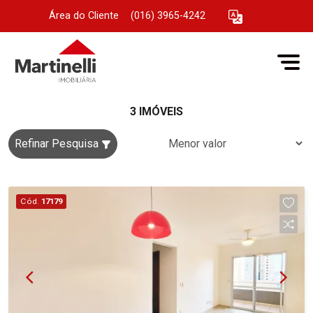
Área do Cliente
|
(016) 3965-4242
3 IMÓVEIS
Refinar Pesquisa
Cód.
17179