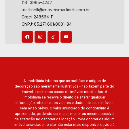
(16) 3965-4242
Paysage, Praças do Sul, Uber Miró, Uber
martinelli@imoveismartinelli.com.br
Corbusier, Le Monde Parc, Place Vendôme,
Creci: 248564-F
Place des Vosges, L`Ermitage, Bella Vista,
CNPJ: 65.271.601/0001-84
Sunset Club, Amsterdam, Everest, Gran Matisse,
Van Der Rohe, Doppio Spazio, Triomphe, Solar
Del Rey, Jardim de Versailles, Cidade de
Sevilha, Solar das Aves, Giardino Solare,
Giardino Terrae, Província de Roma, Lumnesia,
Madison Square Garden, Verona, Barcelona,
Guaecá, Fiúsa One, Icon, Uber Gaudi, Matisse,
Promenade, Botanic Garden, Nova Aliança
A Imobiliária informa que as mobílias e artigos de
Residence, Le Nôtre, Perspective, Domaine
decoração são meramente ilustrativos - não fazem parte do
Botanique, Ile Verte, Velazquez, Edimburgo,
imóvel, exceto nos casos de imóveis mobiliados. A
Cidade de Paris, Cidade de Petrópolis, Cidade
imobiliária se reserva o direito de alterar qualquer
de Vancouver, Cidade de Montreal, Cidade de
informação referente aos valores e dados de seus imóveis
sem aviso prévio. O valor anunciado do condomínio é
Ouro Preto, Cidade de Seattle, Cidade de Roma,
aproximado, podendo ser maior, menor ou mesmo passível
Cidade de Londres, Cidade de Munique, Cidade
de alteração no decorrer da locação. Pode ocorrer de algum
de Lisboa, Cidade de Madrid, Cidade de Viena,
imóvel anunciado no site não estar mais disponível devido à