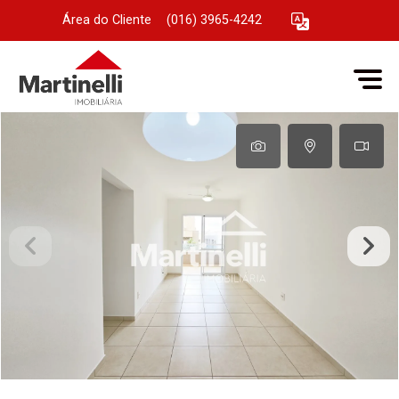
Área do Cliente
|
(016) 3965-4242