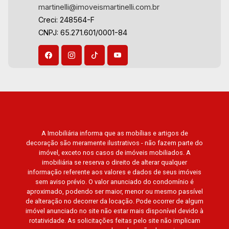
Robespierre, Cedro, Dinamarca, Portes du Soleil,
martinelli@imoveismartinelli.com.br
Solo, Cambuí, Philadelphia, Victória Hill, San
Creci: 248564-F
Pierre, Estocolmo, La Défense, Toulouse, Saint
CNPJ: 65.271.601/0001-84
Étienne, Monet, Rembrandt, Montreux, Genève,
Quebec, Blue Note, Noruega, Normandie, Jataí,
Via Frattina e Triomphe. Avenida João Fiúsa, 1051
- Alto da Boa Vista | Ribeirão Preto.
A Imobiliária informa que as mobílias e artigos de
decoração são meramente ilustrativos - não fazem parte do
imóvel, exceto nos casos de imóveis mobiliados. A
imobiliária se reserva o direito de alterar qualquer
informação referente aos valores e dados de seus imóveis
sem aviso prévio. O valor anunciado do condomínio é
aproximado, podendo ser maior, menor ou mesmo passível
de alteração no decorrer da locação. Pode ocorrer de algum
imóvel anunciado no site não estar mais disponível devido à
rotatividade. As solicitações feitas pelo site não implicam