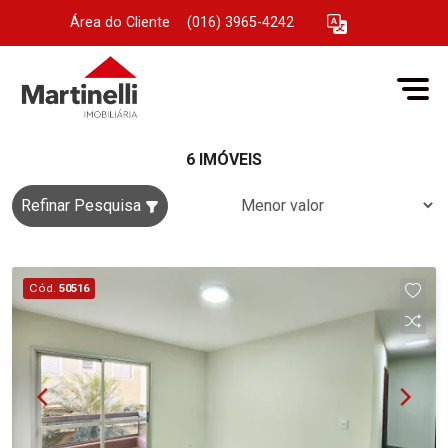
Área do Cliente
|
(016) 3965-4242
6 IMÓVEIS
Refinar Pesquisa
Cód.
50516