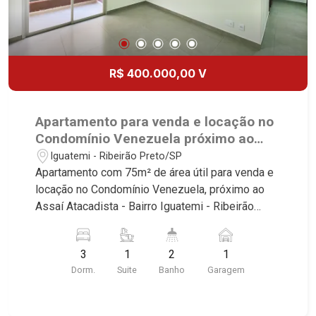
R$ 400.000,00 V
Apartamento para venda e locação no
Condomínio Venezuela próximo ao
Assaí Atacadista - Ribeirão Preto/SP.
Iguatemi - Ribeirão Preto/SP
Apartamento com 75m² de área útil para venda e
locação no Condomínio Venezuela, próximo ao
Assaí Atacadista - Bairro Iguatemi - Ribeirão
Preto/SP. Conheça as características deste
imóvel que a Martinelli Imobiliária selecionou
3
1
2
1
para você: - 75m² de área útil - 3 dormitórios com
Dorm.
Suite
Banho
Garagem
1 suíte com armários - Banheiro social - Sala 2
ambientes - Cozinha e área de serviço
planejadas - Sacada - 1 vaga Martinelli Imobiliária