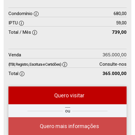
Condomínio
680,00
IPTU
59,00
Total / Mês
739,00
365.000,00
Venda
Consulte-nos
(ITBI, Registro, Escritura e Certidões)
Total
365.000,00
Quero visitar
so
Qual o melhor dia e horário para
ou
r?
você?
Quero mais informações