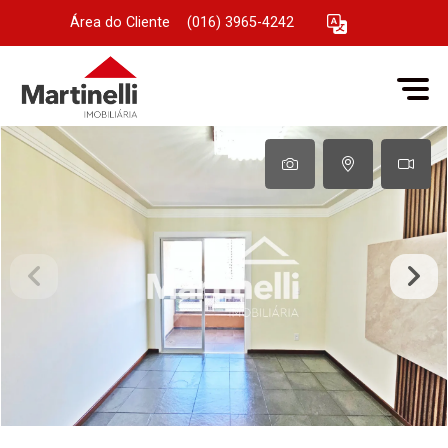
Área do Cliente
|
(016) 3965-4242