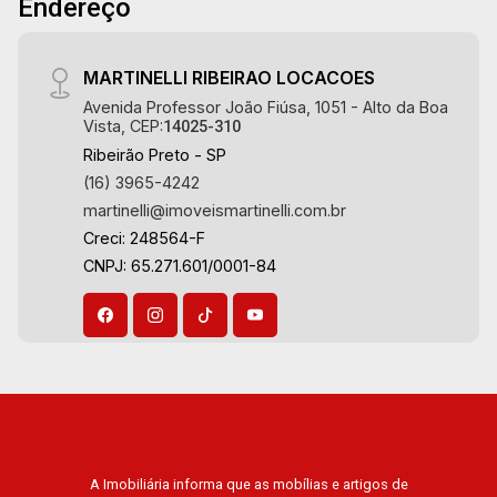
Endereço
MARTINELLI RIBEIRAO LOCACOES
Avenida Professor João Fiúsa, 1051 - Alto da Boa
Vista, CEP:
14025-310
Ribeirão Preto - SP
(16) 3965-4242
martinelli@imoveismartinelli.com.br
Creci: 248564-F
CNPJ: 65.271.601/0001-84
A Imobiliária informa que as mobílias e artigos de