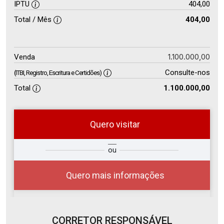
IPTU
404,00
Total / Mês
404,00
1.100.000,00
Venda
Consulte-nos
(ITBI, Registro, Escritura e Certidões)
Total
1.100.000,00
Quero visitar
so
Qual o melhor dia e horário para
ou
r?
você?
Quero mais informações
CORRETOR RESPONSÁVEL