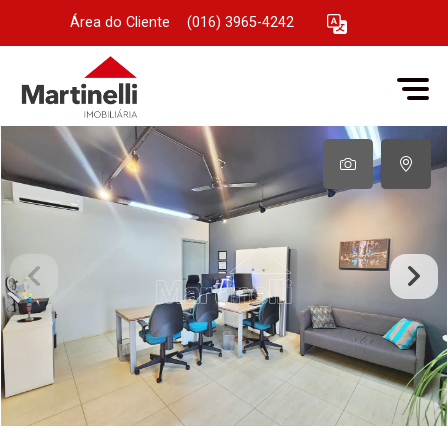
Área do Cliente
|
(016) 3965-4242