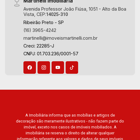
Martinelli Imobiliária
Avenida Professor João Fiúsa, 1051 - Alto da Boa
Vista, CEP:
14025-310
Ribeirão Preto - SP
(16) 3965-4242
martinelli@imoveismartinelli.com.br
Creci: 22285-J
CNPJ: 01.703.236/0001-57
A Imobiliária informa que as mobílias e artigos de
decoração são meramente ilustrativos - não fazem parte do
imóvel, exceto nos casos de imóveis mobiliados. A
imobiliária se reserva o direito de alterar qualquer
informação referente aos valores e dados de seus imóveis