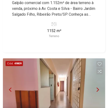
Galpão comercial com 1.152m² de área terreno à
venda, próximo à Av. Costa e Silva - Bairro Jardim
Salgado Filho, Ribeirão Preto/SP. Conheça as
características deste imóvel que a Martinelli
Imobiliária selecionou para você: - 1.152m² de
1152 m²
área terreno - Ideal para empresas de grande
Terreno
porte Martinelli Imobiliária - excelência absoluta
no mercado imobiliário de Ribeirão Preto.
Referência em imóveis de alto padrão, somos
especialistas na venda e locação de casas e
terrenos residenciais e comerciais nos bairros
Cód.
49809
mais desejados da Zona Sul, reconhecidos por
sua segurança, infraestrutura e qualidade de vida
incomparável. Atuamos nos bairros de maior
prestígio da região, como: Alto da Boa Vista,
Jardim Botânico, Jardim Olhos D`Água, Vila do
Golfe, City Ribeirão, Jardim Canadá, Guaporé,
Ilhas do Sul, Jardim Nova Aliança, Boulevard,
Higienópolis, Sumaré, Jardim América, Alto do