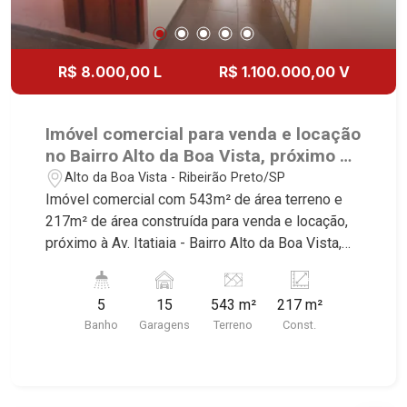
Ipê, Jardim Irajá, Royal Park, Jardim Califórnia,
Quinta da Primavera, Bonfim Paulista, Vila Seixas,
Jardim Paulista, Jardim Paulistano, Lagoinha,
R$ 8.000,00 L
R$ 1.100.000,00 V
Ribeirânia, Nova Ribeirânia, Jardim Macedo,
Jardim São Luiz, Centro, Jardim Flórida, Jardim
Centenário, Recreio das Acácias, Jardim Ana
Imóvel comercial para venda e locação
Maria, San Marco, Vila Romana, Bosque dos
no Bairro Alto da Boa Vista, próximo à
Juritis, Jardim dos Guaporés e Bella Città
Av. Itatiaia - Ribeirão Preto/SP.
Alto da Boa Vista - Ribeirão Preto/SP
Residencial e Industrial. Avenida João Fiúsa,
Imóvel comercial com 543m² de área terreno e
1051 - Alto da Boa Vista | Ribeirão Preto
217m² de área construída para venda e locação,
próximo à Av. Itatiaia - Bairro Alto da Boa Vista,
Ribeirão Preto/SP. Conheça as características
deste imóvel que a Martinelli Imobiliária
5
15
543 m²
217 m²
selecionou para você: - 543m² de área terreno e
Banho
Garagens
Terreno
Const.
217m² de área construída - Escritório - 5
banheiros - Corredor lateral - 15 vagas Martinelli
Imobiliária - excelência absoluta no mercado
imobiliário de Ribeirão Preto. Referência em