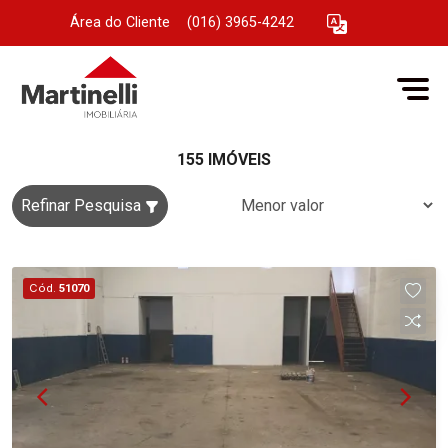
Área do Cliente
|
(016) 3965-4242
155 IMÓVEIS
Refinar Pesquisa
Cód.
51070