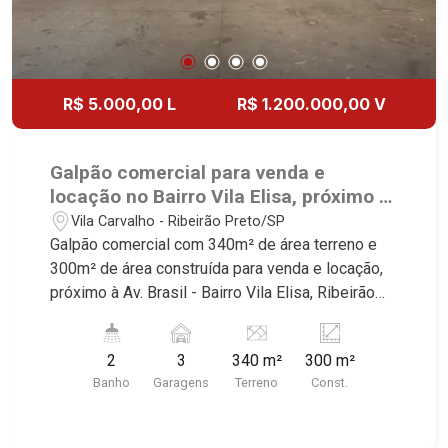
R$ 5.000,00 L
R$ 1.200.000,00 V
Galpão comercial para venda e
locação no Bairro Vila Elisa, próximo à
Av. Brasil - Ribeirão Preto/SP.
Vila Carvalho - Ribeirão Preto/SP
Galpão comercial com 340m² de área terreno e
300m² de área construída para venda e locação,
próximo à Av. Brasil - Bairro Vila Elisa, Ribeirão
Preto/SP. Conheça as características deste
imóvel que a Martinelli Imobiliária selecionou
2
3
340 m²
300 m²
para você: - 340m² de área terreno e 300m² de
Banho
Garagens
Terreno
Const.
área construída - 2 WCs masculino e feminino -
Cozinha - Pé direito alto de 7m² - Mezanino com
escritório - 3 vagas recuadas Martinelli