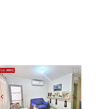
Cód.
49912