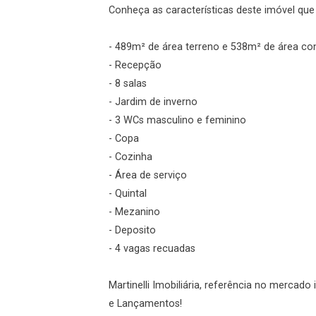
Conheça as características deste imóvel que a
- 489m² de área terreno e 538m² de área co
gin
- Recepção
- 8 salas
ueci minha senha
- Jardim de inverno
- 3 WCs masculino e feminino
- Copa
- Cozinha
r Visita
Fazer Agendamento
- Área de serviço
- Quintal
- Mezanino
- Deposito
- 4 vagas recuadas
Martinelli Imobiliária, referência no mercad
e Lançamentos!