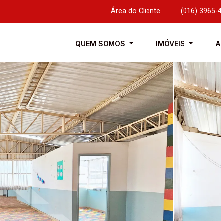
Área do Cliente
|
(016) 3965-
QUEM SOMOS
IMÓVEIS
A