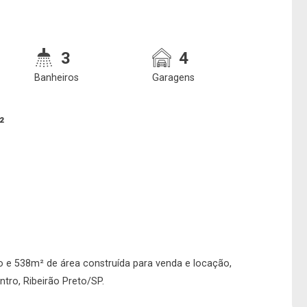
3
4
Banheiros
Garagens
²
e deseja encontrar
Qual o melhor dia 
nosso corretor?
horário para você
 e 538m² de área construída para venda e locação,
tro, Ribeirão Preto/SP.