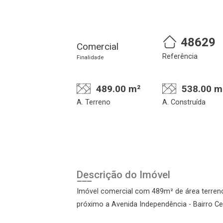
48629
Comercial
Referência
Finalidade
489.00 m²
538.00 m
A. Terreno
A. Construída
alize o login
Confirmar dados da
Ond
visita
Descrição do Imóvel
Imóvel comercial com 489m² de área terreno
próximo a Avenida Independência - Bairro Cen