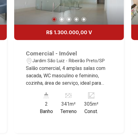
R$ 1.300.000,00 V
Comercial - Imóvel
Jardim São Luiz - Ribeirão Preto/SP
Salão comercial, 4 amplas salas com
sacada, WC masculino e feminino,
cozinha, área de serviço, ideal para
empresas de grande porte, excelente
localização, Av. Portugal próximo a Av.
2
341m²
305m²
Antônio Diederichsen. Martinelli
Banho
Terreno
Const.
Imobiliária, referência no mercado
imobiliário desde 2000. Especialistas
em Venda e Locação! Avenida João
Fiúsa, 1051 - Alto da Boa Vista |