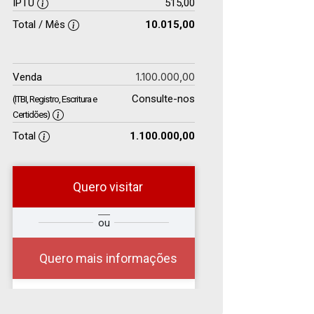
IPTU
515,00
Total / Mês
10.015,00
1.100.000,00
Venda
Consulte-nos
(ITBI, Registro, Escritura e
Certidões)
Total
1.100.000,00
Quero visitar
e
ou
Comprar
Deseja
ou
?
?
Alugar
Quero mais informações