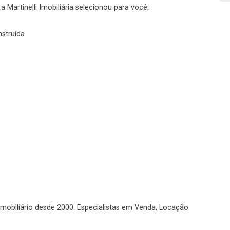
 Martinelli Imobiliária selecionou para você:
Imobiliária
nstruída
No imóvel
Continuar
Continuar
o imobiliário desde 2000. Especialistas em Venda, Locação