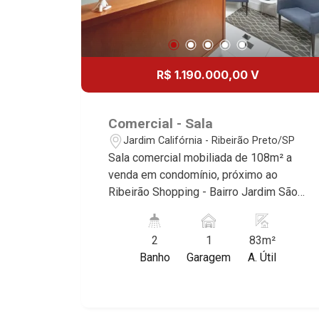
R$ 1.190.000,00 V
Comercial - Sala
Jardim Califórnia - Ribeirão Preto/SP
Sala comercial mobiliada de 108m² a
venda em condomínio, próximo ao
Ribeirão Shopping - Bairro Jardim São
Luiz, Ribeirão Preto/SP. Conheça as
características deste imóvel que a
2
1
83m²
Martinelli Imobiliária selecionou para
Banho
Garagem
A. Útil
você: - 108m² de área útil - 2 WCs
sendo 1 masculino e 1 feminino - Copa
- 1 vaga Martinelli Imobiliária,
referência no mercado imobiliário