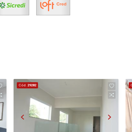
Cód.
29282