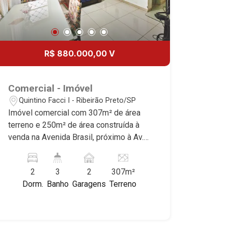
R$ 880.000,00 V
Comercial - Imóvel
Quintino Facci I - Ribeirão Preto/SP
Imóvel comercial com 307m² de área
terreno e 250m² de área construída à
venda na Avenida Brasil, próximo à Av.
Mal Costa e Silca - Bairro Bairro
Quintino Facci I, Ribeirão Preto/SP.
2
3
2
307m²
Conheça as características deste
Dorm.
Banho
Garagens
Terreno
imóvel que a Martinelli Imobiliária
selecionou para você: - 307m² de área
terreno e 250m² de área construída - 3
imóveis - Casa com 2 dormitórios -