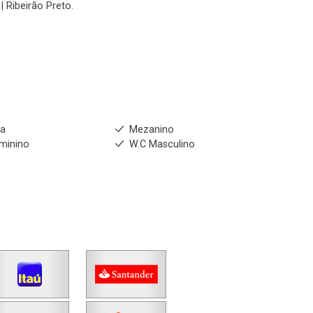
| Ribeirão Preto.
ha
Mezanino
minino
W.C Masculino