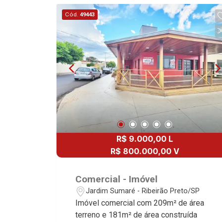
desde 2000. Especialistas em Venda,
Cód.
49443
Locação e Lançamentos! Avenida João
Fiúsa, 1051 - Alto da Boa Vista |
Ribeirão Preto.
R$ 9.000,00 L
R$ 800.000,00 V
Comercial - Imóvel
Jardim Sumaré - Ribeirão Preto/SP
Imóvel comercial com 209m² de área
terreno e 181m² de área construída