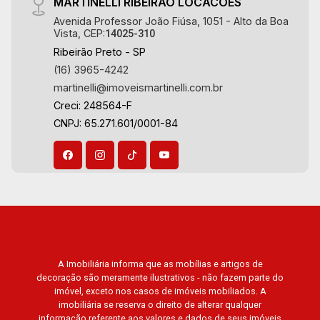
20
MARTINELLI RIBEIRAO LOCACOES
Avenida Professor João Fiúsa, 1051 - Alto da Boa
Vista, CEP:
14025-310
Aug/Thu
Ribeirão Preto - SP
21
(16) 3965-4242
martinelli@imoveismartinelli.com.br
Creci: 248564-F
Aug/Fri
CNPJ: 65.271.601/0001-84
A Imobiliária informa que as mobílias e artigos de
decoração são meramente ilustrativos - não fazem parte do
imóvel, exceto nos casos de imóveis mobiliados. A
imobiliária se reserva o direito de alterar qualquer
informação referente aos valores e dados de seus imóveis