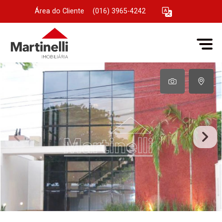
Área do Cliente
|
(016) 3965-4242