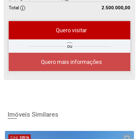
Total
2.500.000,00
Quero visitar
so
Qual o melhor dia e horário para
ou
r?
você?
Quero mais informações
07
11:00
Aug/Fri
Imóveis Similares
08
12:00
Cód.
32516