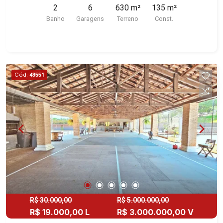
2
6
630 m²
135 m²
referência no mercado imobiliário desde 2000.
Banho
Garagens
Terreno
Const.
Especialistas em Venda e Locação! Avenida
João Fiúsa, 1051 - Alto da Boa Vista | Ribeirão
Preto.
Cód.
43551
R$ 30.000,00
R$ 5.000.000,00
R$ 19.000,00 L
R$ 3.000.000,00 V