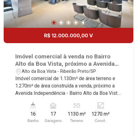
R$ 12.000.000,00 V
Imóvel comercial à venda no Bairro
Alto da Boa Vista, próximo a Avenida
Independência - Ribeirão Preto/SP.
Alto da Boa Vista - Ribeirão Preto/SP
Imóvel comercial de 1.130m² de área terreno e
1.270m² de área construída a venda, próximo a
Avenida Independência - Bairro Alto da Boa Vista,
Ribeirão Preto/SP. Conheça as características
deste imóvel que a Martinelli Imobiliária
16
17
1130 m²
1270 m²
selecionou para você: - 1.130m² de área terreno e
Banho
Garagens
Terreno
Const.
1.270m² de área construída - Esquina - 2
pavimentos - Recepção - Elevador - Cozinha -