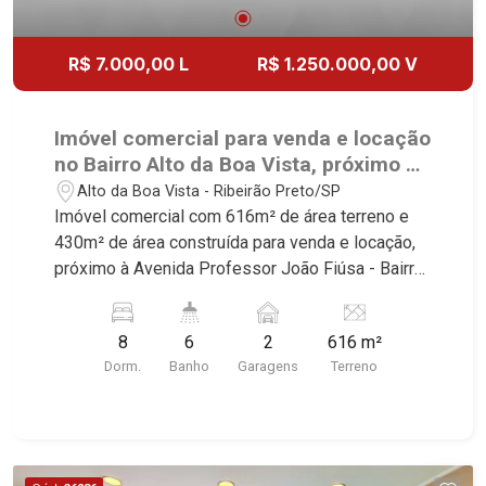
R$ 7.000,00 L
R$ 1.250.000,00 V
Imóvel comercial para venda e locação
no Bairro Alto da Boa Vista, próximo à
Avenida Professor João Fiúsa -
Alto da Boa Vista - Ribeirão Preto/SP
Ribeirão Preto/SP.
Imóvel comercial com 616m² de área terreno e
430m² de área construída para venda e locação,
próximo à Avenida Professor João Fiúsa - Bairro
Alto da Boa Vista, Ribeirão Preto/SP. Conheça as
características deste imóvel que a Martinelli
8
6
2
616 m²
Imobiliária selecionou para você: - 616m² de área
Dorm.
Banho
Garagens
Terreno
terreno e 430m² de área construída - Esquina -
Recepção com ar condicionado - Lavabo - Sala
de espera - 8 salas - 6 W.C. - Cozinha e área de
serviço planejadas - Despensa - Varanda
gourmet com churrasqueira - Piscina - Quintal -