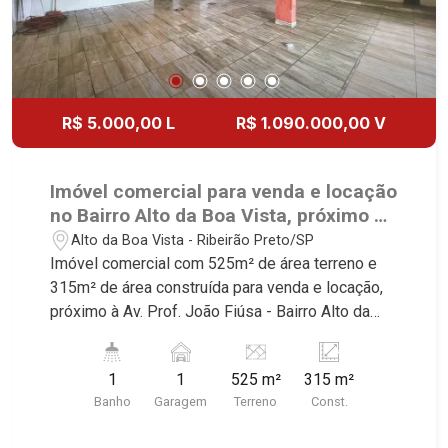
R$ 5.000,00 L
R$ 1.090.000,00 V
Imóvel comercial para venda e locação
no Bairro Alto da Boa Vista, próximo à
Av. Prof. João Fiúsa - Ribeirão
Alto da Boa Vista - Ribeirão Preto/SP
Preto/SP.
Imóvel comercial com 525m² de área terreno e
315m² de área construída para venda e locação,
próximo à Av. Prof. João Fiúsa - Bairro Alto da
Boa Vista, Ribeirão Preto/SP. Conheça as
características deste imóvel que a Martinelli
1
1
525 m²
315 m²
Imobiliária selecionou para você: - 525m² de área
Banho
Garagem
Terreno
Const.
terreno e 315m² de área construída Martinelli
Imobiliária - excelência absoluta no mercado