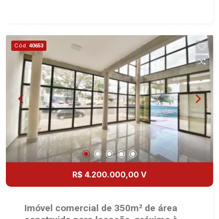
imobiliário desde 2000. Especialistas em Venda
e Locação! Avenida João Fiúsa, 1051 - Alto da
Boa Vista | Ribeirão Preto.
Cód.
40653
R$ 4.200.000,00 V
Imóvel comercial de 350m² de área