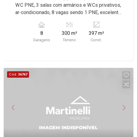
W.C PNE, 3 salas com armários e W.Cs privativos,
ar-condicionado, 8 vagas sendo 1 PNE, excelente
localização, próximo a Avenida Caramuru.
8
300 m²
397 m²
Garagens
Terreno
Const.
Cód.
36767