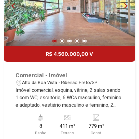
Martinelli Imobiliária, referência no mercado
imobiliário desde 2000! Avenida João Fiúsa,
1051 - Alto da Boa Vista | Ribeirão Preto.
R$ 4.560.000,00 V
Comercial - Imóvel
Alto da Boa Vista - Ribeirão Preto/SP
Imóvel comercial, esquina, vitrine, 2 salas sendo
1 com WC, escritório, 6 WCs masculino, feminino
e adaptado, vestiário masculino e feminino, 2
cozinhas, deposito, despensa, mezanino, 3
câmaras frias, 2 salões, 2 bares, excelente
8
411 m²
779 m²
localização, próximo a Av. Prof. João Fiúsa.
Banho
Terreno
Const.
Martinelli Imobiliária, referência no mercado