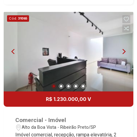
Copa - Vestiário - Área de serviço - 32 salas com
lavatório - 16 WCs (masculino, feminino e PNE) -
Imóvel climatizado - 17 vagas recuadas - Ideal
Cód.
39365
para clinica médica de grande porte Martinelli
Imobiliária, referência no mercado imobiliário
desde 2000. Especialistas em Venda, Locação e
Lançamentos! Avenida João Fiúsa, 1051 - Alto da
Boa Vista | Ribeirão Preto.
R$ 1.230.000,00 V
Comercial - Imóvel
Alto da Boa Vista - Ribeirão Preto/SP
Imóvel comercial, recepção, rampa elevatória, 2