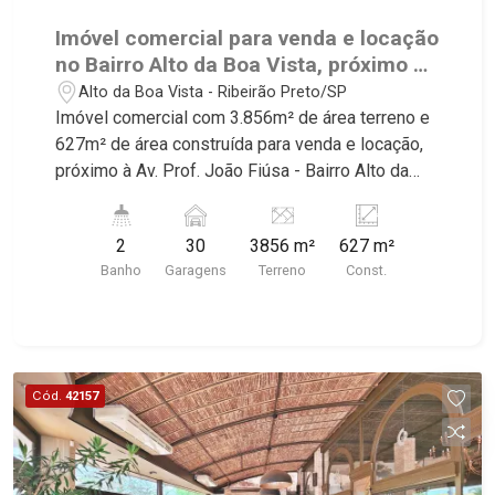
Imóvel comercial para venda e locação
no Bairro Alto da Boa Vista, próximo à
Av. Prof. João Fiúsa - Ribeirão
Alto da Boa Vista - Ribeirão Preto/SP
Preto/SP.
Imóvel comercial com 3.856m² de área terreno e
627m² de área construída para venda e locação,
próximo à Av. Prof. João Fiúsa - Bairro Alto da
Boa Vista, Ribeirão Preto/SP. salão, 2 WCs
masculino e feminino, cozinha, bar, churrasqueira,
2
30
3856 m²
627 m²
2 quadras de tênis sendo 1 de saibro, 4 quadras
Banho
Garagens
Terreno
Const.
de pickleball, 2 quadras de squash,
estacionamento interno com 30 vagas Conheça
as características deste imóvel que a Martinelli
Imobiliária selecionou para você: - 3.856m² de
área terreno e 627m² de área construída - Salão -
Cód.
42157
2 WCs masculino e feminino - Cozinha - Bar -
Churrasqueira - 2 quadras de tênis, sendo 1 de
saibro - 4 quadras de pickleball - 2 quadras de
squash - Estacionamento interno com 30 vagas