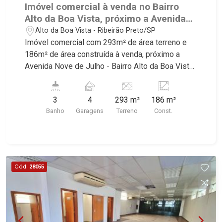
Imóvel comercial à venda no Bairro
Alto da Boa Vista, próximo a Avenida
Nove de Julho - Ribeirão Preto/SP.
Alto da Boa Vista - Ribeirão Preto/SP
Imóvel comercial com 293m² de área terreno e
186m² de área construída à venda, próximo a
Avenida Nove de Julho - Bairro Alto da Boa Vista,
Ribeirão Preto/SP. Conheça as características
deste imóvel que a Martinelli Imobiliária
3
4
293 m²
186 m²
selecionou para você: - 293m² de área terreno e
Banho
Garagens
Terreno
Const.
186m² de área construída - Recepção - Vitrine - 2
salões - Escritórios - WCs masculino e feminino
- 2 copas - Área de serviço - Ar-condicionado -
Jardim de inverno - 4 vagas recuadas Martinelli
Imobiliária - excelência absoluta no mercado
Cód.
28055
imobiliário de Ribeirão Preto. Referência em
imóveis de alto padrão, somos especialistas na
venda e locação de casas e terrenos residenciais
e comerciais nos bairros mais desejados da
Zona Sul, reconhecidos por sua segurança,