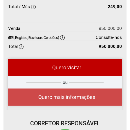
Total / Mês
249,00
950.000,00
Venda
Consulte-nos
(ITBI, Registro, Escritura e Certidões)
Total
950.000,00
Quero visitar
so
Qual o melhor dia e horário para
ou
r?
você?
Quero mais informações
CORRETOR RESPONSÁVEL