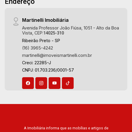
Endereço
Martinelli Imobiliária
Avenida Professor João Fiúsa, 1051 - Alto da Boa
Vista, CEP:
14025-310
Ribeirão Preto - SP
(16) 3965-4242
martinelli@imoveismartinelli.com.br
Creci: 22285-J
CNPJ: 01.703.236/0001-57
A Imobiliária informa que as mobílias e artigos de