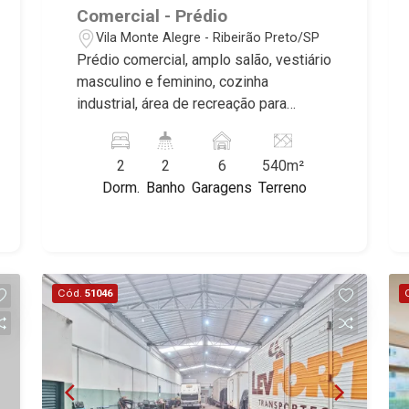
Comercial - Prédio
Vila Monte Alegre - Ribeirão Preto/SP
Prédio comercial, amplo salão, vestiário
masculino e feminino, cozinha
industrial, área de recreação para
criança, edícula com 2 dormitórios, área
de lazer com piscina, churrasqueira,
2
2
6
540m²
varanda, 6 vagas cobertas, ideal para
Dorm.
Banho
Garagens
Terreno
salão de festas, excelente localização,
próximo a Avenida do Café.
Cód.
51046