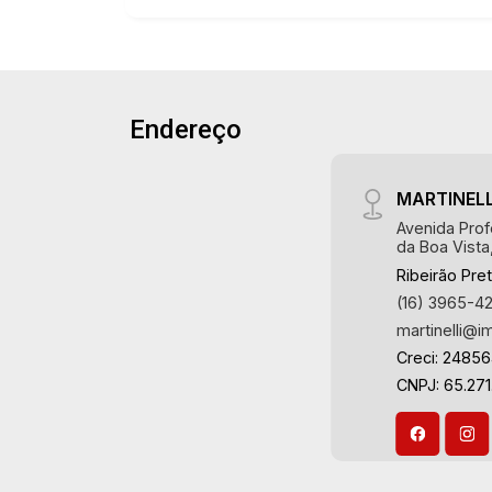
salas amplas sendo 1 com WC
privativo - 2 WC - Copa - Ar-
condicionado - 1 vaga coberta Martinelli
Imobiliária - excelência absoluta no
Endereço
mercado imobiliário de Ribeirão Preto.
Referência em imóveis de alto padrão,
somos especialistas na venda e
MARTINELL
locação de casas e terrenos
Avenida Prof
residenciais e comerciais nos bairros
da Boa Vista
mais desejados da Zona Sul,
Ribeirão Pre
reconhecidos por sua segurança,
(16) 3965-4
infraestrutura e qualidade de vida
martinelli@i
incomparável. Atuamos nos bairros de
Creci: 2485
maior prestígio da região, como: Alto da
CNPJ: 65.271
Boa Vista, Jardim Botânico, Jardim
Olhos D`Água, Vila do Golfe, City
Ribeirão, Jardim Canadá, Guaporé, Ilhas
do Sul, Jardim Nova Aliança, Boulevard,