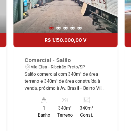
R$ 1.150.000,00 V
Comercial - Salão
Vila Elisa - Ribeirão Preto/SP
Salão comercial com 340m² de área
terreno e 340m² de área construída à
venda, próximo à Av. Brasil - Bairro Vila
Elisa, Ribeirão Preto/SP. Conheça as
características deste imóvel que a
1
340m²
340m²
Martinelli Imobiliária selecionou para
Banho
Terreno
Const.
você: - 340m² de área terreno e 340m²
de área construída - 1 sala com W.C. -
Cozinha - Pé direito alto - Mezanino