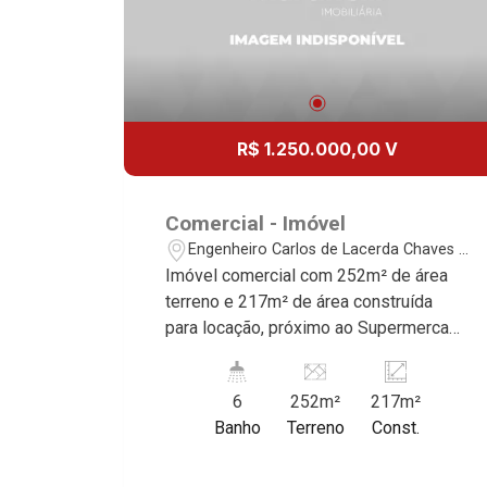
R$ 1.250.000,00 V
Comercial - Imóvel
Engenheiro Carlos de Lacerda Chaves -
Ribeirão Preto/SP
Imóvel comercial com 252m² de área
terreno e 217m² de área construída
para locação, próximo ao Supermercado
Savegnago - Bairro Engenheiro Carlos
de Lacerda Chaves, Ribeirão Preto/SP.
6
252m²
217m²
Conheça as características deste
Banho
Terreno
Const.
imóvel que a Martinelli Imobiliária
selecionou para você: - 252m² de área
terreno e 217m² de área construída - 3