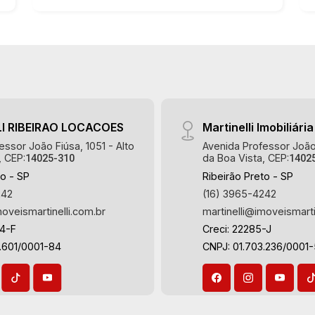
Martinelli Imobiliária - excelência
absoluta no mercado imobiliário de
Ribeirão Preto. Referência em imóveis
de alto padrão, somos especialistas na
venda e locação de casas e terrenos
residenciais e comerciais nos bairros
mais desejados da Zona Sul,
I RIBEIRAO LOCACOES
Martinelli Imobiliária
reconhecidos por sua segurança,
essor João Fiúsa, 1051 - Alto
Avenida Professor João 
infraestrutura e qualidade de vida
, CEP:
da Boa Vista, CEP:
14025-310
1402
incomparável. Atuamos nos bairros de
to - SP
Ribeirão Preto - SP
maior prestígio da região, como: Alto da
242
(16) 3965-4242
Boa Vista, Jardim Botânico, Jardim
moveismartinelli.com.br
martinelli@imoveismarti
Olhos D`Água, Vila do Golfe, City
64-F
Creci: 22285-J
Ribeirão, Jardim Canadá, Guaporé, Ilhas
.601/0001-84
CNPJ: 01.703.236/0001
do Sul, Jardim Nova Aliança, Boulevard,
Higienópolis, Sumaré, Jardim América,
Alto do Ipê, Jardim Irajá, Royal Park,
Jardim Califórnia, Quinta da Primavera,