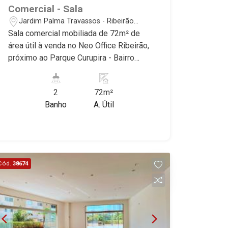
20
Comercial - Sala
Jardim Palma Travassos - Ribeirão
Aug/Thu
Preto/SP
Sala comercial mobiliada de 72m² de
21
área útil à venda no Neo Office Ribeirão,
próximo ao Parque Curupira - Bairro
Jardim Palma Travassos, Ribeirão
Aug/Fri
Preto/SP. Conheça as características
22
2
72m²
deste imóvel que a Martinelli
Banho
A. Útil
Imobiliária selecionou para você: -
72m² de área útil - W.C privativo
Aug/Sat
Martinelli Imobiliária, referência no
mercado imobiliário desde 2000!
Avenida João Fiúsa, 1051 - Alto da Boa
Cód.
38674
Vista | Ribeirão Preto.