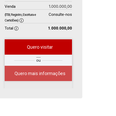
1.000.000,00
Venda
Consulte-nos
(ITBI, Registro, Escritura e
Certidões)
Total
1.000.000,00
Quero visitar
r
Qual o melhor dia e
ou
?
horário para você?
Quero mais informações
08
09:00
Aug/Sat