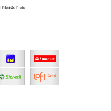
No imóvel
| Ribeirão Preto.
Fazer Agendamento
Continuar