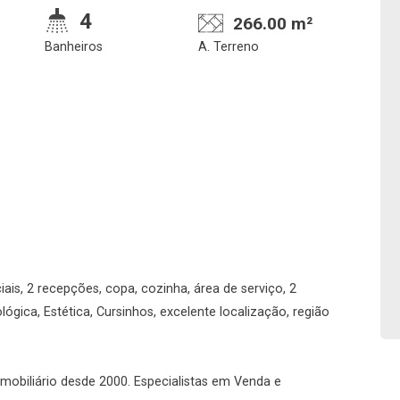
4
266.00 m²
Banheiros
A. Terreno
Confirmar dados da
Onde deseja encontra
visita
nosso corretor
ais, 2 recepções, copa, cozinha, área de serviço, 2
lógica, Estética, Cursinhos, excelente localização, região
08/08/2026
09h00
Imobiliária
 imobiliário desde 2000. Especialistas em Venda e