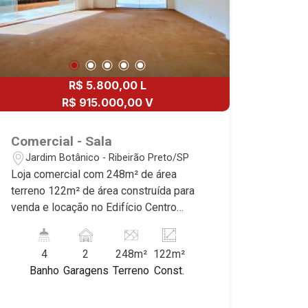
R$ 5.800,00 L
R$ 915.000,00 V
Comercial - Sala
Jardim Botânico - Ribeirão Preto/SP
Loja comercial com 248m² de área
terreno 122m² de área construída para
venda e locação no Edifício Centro
Empresarial Jardim Botânico, próxima
ao Parque Carlos Raya - Bairro Jardim
4
2
248m²
122m²
Botânico, Ribeirão Preto/SP. Conheça
Banho
Garagens
Terreno
Const.
as características deste imóvel que a
Martinelli Imobiliária selecionou para
você: - 248m² de área terreno 122m² de