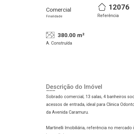
12076
Comercial
Referência
Finalidade
380.00 m²
A. Construída
Cadastre-se
Realize o login
Descrição do Imóvel
Sobrado comercial, 13 salas, 4 banheiros soci
acessos de entrada, ideal para Clinica Odonto
da Avenida Caramuru.
Martinelli Imobiliária, referência no mercado
Login