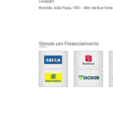
Locação!
Avenida João Fiúsa, 1051 - Alto da Boa Vista 
Esqueci minha senha
Cadastre-se
Agendar Visita
Simule um Financiamento
ncordo com os
acidade
r Cadastro