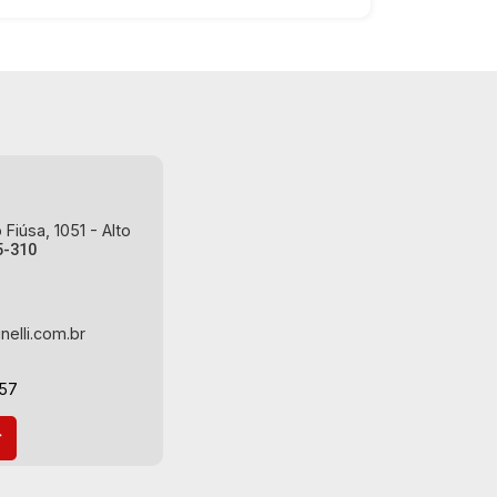
área construída - 4 W.Cs privativo -
Copa - Elevador - Portaria 24hr - 2
vagas cobertas Martinelli Imobiliária,
referência no mercado imobiliário
desde 2000! Avenida João Fiúsa, 1051
- Alto da Boa Vista | Ribeirão Preto.
Fiúsa, 1051 - Alto
5-310
nelli.com.br
-57