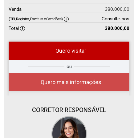
380.000,00
Venda
Consulte-nos
(ITBI, Registro, Escritura e Certidões)
Total
380.000,00
Quero visitar
so
Qual o melhor dia e horário para
ou
r?
você?
Quero mais informações
CORRETOR RESPONSÁVEL
06
08:00
Aug/Thu