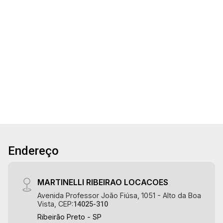
18:00
de área construída à venda, próximo ao
Aug/Tue
Supermercado Big Compra - Bairro Adelino
19
Simioni, Ribeirão Preto/SP. Conheça as
características deste imóvel que a Martinelli
3
2
1
200m²
Imobiliária selecionou para você: - 200m² de
Aug/Wed
Dorm.
Banho
Garagem
Terreno
área terreno e 64m² de área construída - 3
20
dormitórios, sendo 1 suíte - Banheiro social -
Sala 2 ambientes - Cozinha - Despensa - Área
de serviço - Churrasqueira - Quintal - Corredor
Aug/Thu
lateral - 1 vaga Martinelli Imobiliária - excelência
absoluta no mercado imobiliário de Ribeirão
Preto. Referência em imóveis de alto padrão,
Endereço
somos especialistas na venda e locação de
casas e terrenos residenciais e comerciais nos
bairros mais desejados da Zona Sul,
MARTINELLI RIBEIRAO LOCACOES
reconhecidos por sua segurança, infraestrutura
Avenida Professor João Fiúsa, 1051 - Alto da Boa
e qualidade de vida incomparável. Atuamos nos
Vista, CEP:
14025-310
bairros de maior prestígio da região, como: Alto
Ribeirão Preto - SP