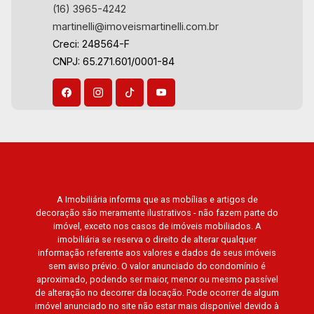
da Boa Vista, Jardim Botânico, Jardim Olhos
(16) 3965-4242
D`Água, Vila do Golfe, City Ribeirão, Jardim
martinelli@imoveismartinelli.com.br
Canadá, Guaporé, Ilhas do Sul, Jardim Nova
Creci: 248564-F
Aliança, Boulevard, Higienópolis, Sumaré, Jardim
CNPJ: 65.271.601/0001-84
América, Alto do Ipê, Jardim Irajá, Royal Park,
Jardim Califórnia, Quinta da Primavera, Bonfim
Paulista, Vila Seixas, Jardim Paulista, Jardim
Paulistano, Lagoinha, Ribeirânia, Nova Ribeirânia,
Jardim Macedo, Jardim São Luiz, Centro, Jardim
Flórida, Jardim Centenário, Recreio das Acácias,
Jardim Ana Maria, San Marco, Vila Romana,
Bosque dos Juritis, Jardim dos Guaporés e
A Imobiliária informa que as mobílias e artigos de
Bella Città Residencial e Industrial. Avenida
decoração são meramente ilustrativos - não fazem parte do
João Fiúsa, 1051 - Alto da Boa Vista | Ribeirão
imóvel, exceto nos casos de imóveis mobiliados. A
Preto.
imobiliária se reserva o direito de alterar qualquer
informação referente aos valores e dados de seus imóveis
sem aviso prévio. O valor anunciado do condomínio é
aproximado, podendo ser maior, menor ou mesmo passível
de alteração no decorrer da locação. Pode ocorrer de algum
imóvel anunciado no site não estar mais disponível devido à