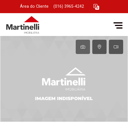
Área do Cliente
|
(016) 3965-4242