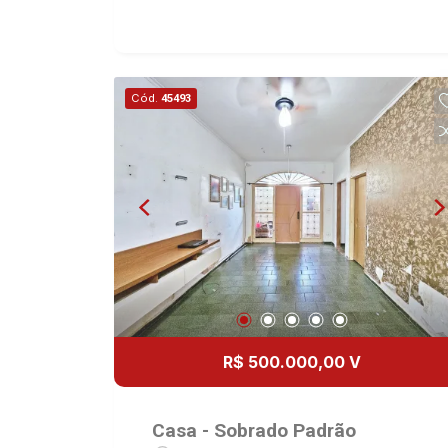
imobiliário desde 2000. Especialistas
em Venda, Locação e Lançamentos!
Avenida João Fiúsa, 1051 - Alto da Boa
Vista | Ribeirão Preto.
Cód.
45493
R$ 500.000,00 V
Casa - Sobrado Padrão