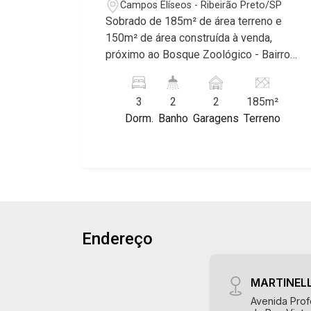
Campos Elíseos - Ribeirão Preto/SP
Sobrado de 185m² de área terreno e
150m² de área construída à venda,
próximo ao Bosque Zoológico - Bairro
Campos Elíseos, Ribeirão Preto/SP.
Conheça as características deste
3
2
2
185m²
imóvel que a Martinelli Imobiliária
Dorm.
Banho
Garagens
Terreno
selecionou para você: - 185m² de área
terreno e 150m² de área construída - 3
dormitórios com armários - Banheiro
social - Sala 2 ambientes - Cozinha -
Área de serviço - Edícula - Quintal -
Corredor lateral - 2 vagas Martinelli
Imobiliária, referência no mercado
Endereço
imobiliário desde 2000. Especialistas
em Venda, Locação e Lançamentos!
Avenida João Fiúsa, 1051 - Alto da Boa
MARTINELL
Vista | Ribeirão Preto.
Avenida Prof