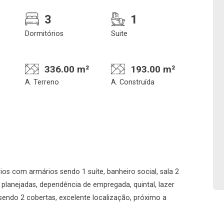
3
1
Dormitórios
Suite
336.00 m²
193.00 m²
A. Terreno
A. Construída
Confirmar dados da
Onde deseja encontra
visita
nosso corretor
ios com armários sendo 1 suíte, banheiro social, sala 2
07/08/2026
 planejadas, dependência de empregada, quintal, lazer
08h00
Imobiliária
sendo 2 cobertas, excelente localização, próximo a