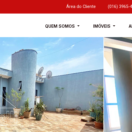
Área do Cliente
|
(016) 3965-
QUEM SOMOS
IMÓVEIS
A