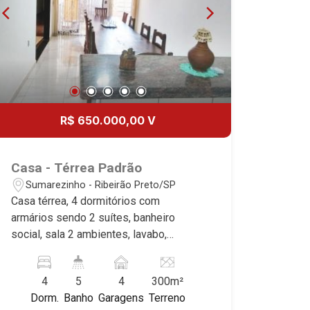
19
18:00
Aug/Wed
20
Aug/Thu
21
R$ 650.000,00 V
Aug/Fri
Casa - Térrea Padrão
Sumarezinho - Ribeirão Preto/SP
Casa térrea, 4 dormitórios com
armários sendo 2 suítes, banheiro
social, sala 2 ambientes, lavabo,
cozinha, área de serviço, dormitório de
serviço, área de lazer com piscina,
4
5
4
300m²
churrasqueira, vestiário, corredor lateral,
Dorm.
Banho
Garagens
Terreno
aquecedor solar, 4 vagas cobertas,