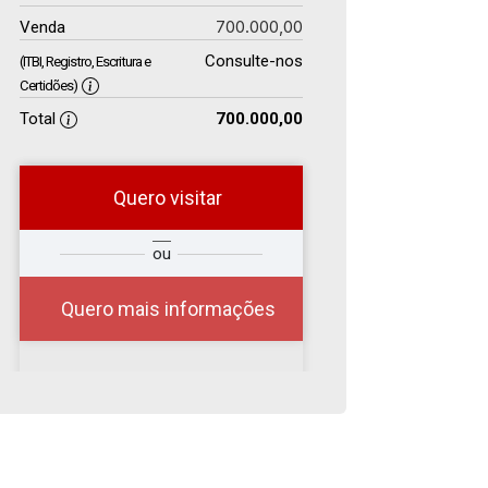
700.000,00
Venda
Consulte-nos
(ITBI, Registro, Escritura e
Certidões)
Total
700.000,00
Quero visitar
r
Qual o melhor dia e
ou
?
horário para você?
Quero mais informações
07
08:00
Aug/Fri