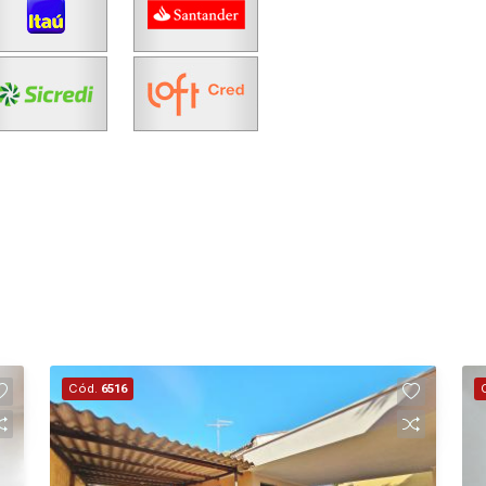
Cód.
6516