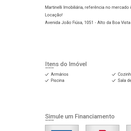
Martinelli Imobiliária, referência no mercado
Esqueci minha senha
Locação!
Cadastre-se
Avenida João Fiúsa, 1051 - Alto da Boa Vista 
Agendar Visita
ncordo com os
Itens do Imóvel
acidade
Armários
Cozinh
Piscina
Sala d
r Cadastro
Simule um Financiamento