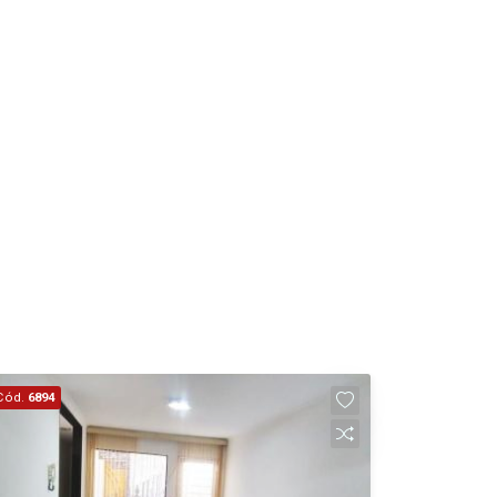
13:00
Aug/Thu
14
14:00
Aug/Fri
15
15:00
Aug/Sat
17
16:00
Aug/Mon
18
Cód.
6894
17:00
Aug/Tue