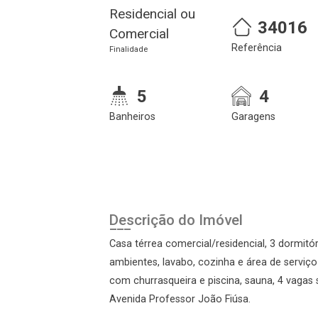
Residencial ou
34016
Comercial
Referência
Finalidade
5
4
Banheiros
Garagens
Cadastre-se
Realize o login
Descrição do Imóvel
Casa térrea comercial/residencial, 3 dormitór
ambientes, lavabo, cozinha e área de serviço
com churrasqueira e piscina, sauna, 4 vagas 
Avenida Professor João Fiúsa.
Login