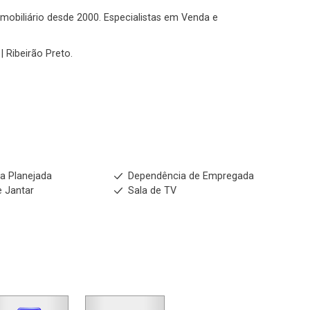
No imóvel
 imobiliário desde 2000. Especialistas em Venda e
| Ribeirão Preto.
Fazer Agendamento
Continuar
a Planejada
Dependência de Empregada
e Jantar
Sala de TV