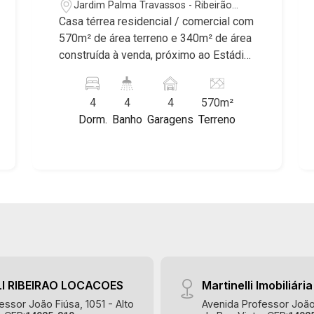
Jardim Palma Travassos - Ribeirão
do Sul, Jardim Nova Aliança, Boulevard,
Preto/SP
Casa térrea residencial / comercial com
Higienópolis, Sumaré, Jardim América,
570m² de área terreno e 340m² de área
Alto do Ipê, Jardim Irajá, Royal Park,
construída à venda, próximo ao Estádio
Jardim Califórnia, Quinta da Primavera,
do Comercial - Bairro Jardim Palma
Bonfim Paulista, Vila Seixas, Jardim
Travassos, Ribeirão Preto/SP. Conheça
Paulista, Jardim Paulistano, Lagoinha,
4
4
4
570m²
as características deste imóvel que a
Ribeirânia, Nova Ribeirânia, Jardim
Dorm.
Banho
Garagens
Terreno
Martinelli Imobiliária selecionou para
Macedo, Jardim São Luiz, Centro,
você: - 570m² de área terreno e 340m²
Jardim Flórida, Jardim Centenário,
de área construída - 4 dormitórios com
Recreio das Acácias, Jardim Ana Maria,
armários, sendo 1 suítes - Banheiro
San Marco, Vila Romana, Bosque dos
social - Sala 3 ambientes - Cozinha -
Juritis, Jardim dos Guaporés e Bella
Área de serviço - Dependência de
Città Residencial e Industrial. Avenida
empregada - Churrasqueira - Quintal -
João Fiúsa, 1051 - Alto da Boa Vista |
Corredor lateral - Jardim - 4 vagas,
Ribeirão Preto
sendo 2 cobertas Martinelli Imobiliária -
excelência absoluta no mercado
I RIBEIRAO LOCACOES
Martinelli Imobiliária
imobiliário de Ribeirão Preto.
essor João Fiúsa, 1051 - Alto
Avenida Professor João 
Referência em imóveis de alto padrão,