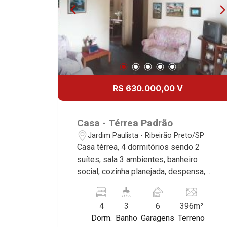
R$ 630.000,00 V
Casa - Térrea Padrão
Jardim Paulista - Ribeirão Preto/SP
Casa térrea, 4 dormitórios sendo 2
suítes, sala 3 ambientes, banheiro
social, cozinha planejada, despensa,
lavanderia, quintal, 6 vagas, ideal para
construtora, excelente localização,
4
3
6
396m²
próximo Avenida 13 de Maio. Martinelli
Dorm.
Banho
Garagens
Terreno
Imobiliária, referência no mercado