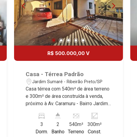
R$ 500.000,00 V
Casa - Térrea Padrão
Jardim Sumaré - Ribeirão Preto/SP
Casa térrea com 540m² de área terreno
e 300m² de área construída à venda,
próximo à Av. Caramuru - Bairro Jardim
Sumaré, Ribeirão Preto/SP. Conheça as
características deste imóvel que a
3
2
540m²
300m²
Martinelli Imobiliária selecionou para
Dorm.
Banho
Terreno
Const.
você: - 540m² de área terreno e 300m²