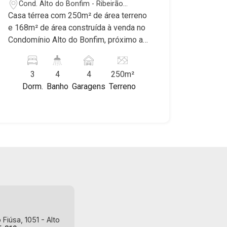
Cond. Alto do Bonfim - Ribeirão
Preto/SP
Casa térrea com 250m² de área terreno
e 168m² de área construída à venda no
Condomínio Alto do Bonfim, próximo ao
Ribeirão Shopping - Bairro Cond. Alto
do Bonfim, Ribeirão Preto/SP. Conheça
3
4
4
250m²
as características deste imóvel que a
Dorm.
Banho
Garagens
Terreno
Martinelli Imobiliária selecionou para
você: - 250m² de área terreno e 168m²
de área construída - 3 dormitórios com
armários e ar-condicionado, sendo 1
suíte - Banheiro social - Sala 2
anbientes - Escritório - Lavabo -
Cozinha planejada - Despensa - Área
de serviço - Varanda gourmet com
churrasqueira - Quintal - Corredor lateral
- Jardim - 4 vagas, sendo 2 cobertas
Martinelli Imobiliária - excelência
Fiúsa, 1051 - Alto
absoluta no mercado imobiliário de