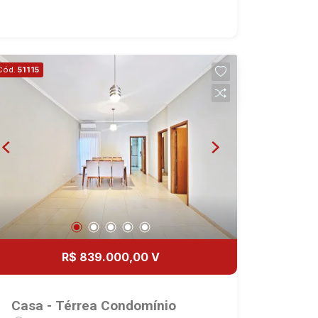
próximo ao Colégio Amélia dos Santos
Musa.
Cód.
51115
R$ 839.000,00 V
Casa - Térrea Condomínio