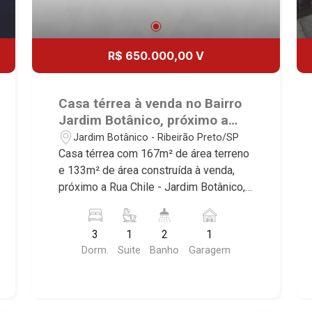
R$ 650.000,00 V
Casa térrea à venda no Bairro
Jardim Botânico, próximo a
Rua Chile - Ribeirão Preto/SP.
Jardim Botânico - Ribeirão Preto/SP
Casa térrea com 167m² de área terreno
e 133m² de área construída à venda,
próximo a Rua Chile - Jardim Botânico,
Ribeirão Preto/SP. Conheça as
características deste imóvel que a
3
1
2
1
Martinelli Imobiliária selecionou para
Dorm.
Suite
Banho
Garagem
você: - 167m² de área terreno e 133m²
de área construída - 3 dormitórios
sendo 1 suíte - Banheiro social - Sala 2
ambientes - Cozinha - Área de serviço -