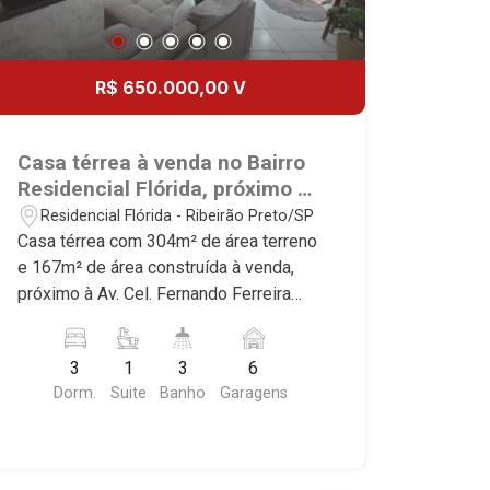
R$ 650.000,00 V
Casa térrea à venda no Bairro
Residencial Flórida, próximo à
Av. Cel. Fernando Ferreira Leite
Residencial Flórida - Ribeirão Preto/SP
- Ribeirão Preto/SP.
Casa térrea com 304m² de área terreno
e 167m² de área construída à venda,
próximo à Av. Cel. Fernando Ferreira
Leite - Bairro Residencial Flórida,
Ribeirão Preto/SP. Conheça as
3
1
3
6
características deste imóvel que a
Dorm.
Suite
Banho
Garagens
Martinelli Imobiliária selecionou para
você: - 304m² de área terreno e 167m²
de área construída - 3 dormitórios com
armários e ar-condicionado, sendo 1