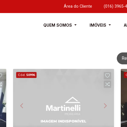
Área do Cliente
|
(016) 3965-
QUEM SOMOS
IMÓVEIS
A
Re
Cód.
50996