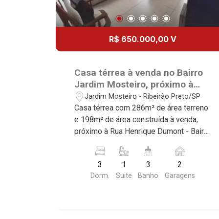
R$ 650.000,00 V
Casa térrea à venda no Bairro
Jardim Mosteiro, próximo à
Rua Henrique Dumont -
Jardim Mosteiro - Ribeirão Preto/SP
Ribeirão Preto/SP.
Casa térrea com 286m² de área terreno
e 198m² de área construída à venda,
próximo à Rua Henrique Dumont - Bairro
Jardim Mosteiro, Ribeirão Preto/SP.
Conheça as características deste
3
1
3
2
imóvel que a Martinelli Imobiliária
Dorm.
Suite
Banho
Garagens
selecionou para você: - 286m² de área
terreno e 198m² de área construída - 3
dormitórios com armários sendo 1
suíte - Banheiro social - Lavabo - Copa