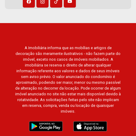
Sul, Alto do Vale, Colina do Golfe, Terras de
Florença, Terras de Siena, Quinta dos Ventos,
Buona Vitta Ribeirão, Ipê Rosa, Ipê Amarelo, Ipê
Roxo, Ipê Branco, Vila Romana, Reserva
Imperial, Quinta da Primavera, Praça das
Árvores, Praça dos Pássaros, Praça das Flores,
A Imobiliária informa que as mobílias e artigos de
Guaporé 1, 2 e 3, Colina do Sabiá, San Marco,
decoração são meramente ilustrativos - não fazem parte do
Village Monet, Arara Vermelha, Arara Verde,
imóvel, exceto nos casos de imóveis mobiliados. A
Arara Azul, Verona, Milano, Manacás, Bella Città,
imobiliária se reserva o direito de alterar qualquer
Paineiras, Aroeira, Figueira Branca, Pirangueira,
informação referente aos valores e dados de seus imóveis
sem aviso prévio. O valor anunciado do condomínio é
Jardim Saint Gerard, Buritis, Quinta da Boa Vista,
aproximado, podendo ser maior, menor ou mesmo passível
Santorini, Siena, Alto do Castelo, Portal da Mata,
de alteração no decorrer da locação. Pode ocorrer de algum
Villa Dei Fiori, Vivendas da Mata, Jatobá, Colina
imóvel anunciado no site não estar mais disponível devido à
Verde, Royal Park, Mirante do Royal Park, Santa
rotatividade. As solicitações feitas pelo site não implicam
em reserva, compra, venda ou locação de quaisquer
Fé, Villa Victória, Bosque das Colinas, Fazenda
imóveis.
Santa Maria, Baraúna Residencial, Villa de
Buenos Aires, Magnólias, Vila do Golfe, Vila
Verde, Country Village, San Remo, Residencial