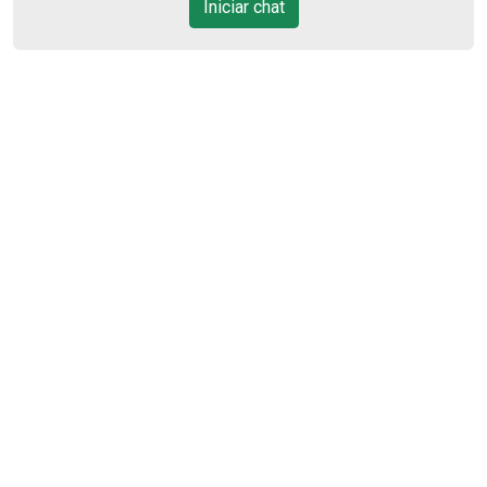
10
Iniciar chat
18:00
Aug/Mon
11
Aug/Tue
12
Aug/Wed
13
Aug/Thu
14
Cód.
49474
Aug/Fri