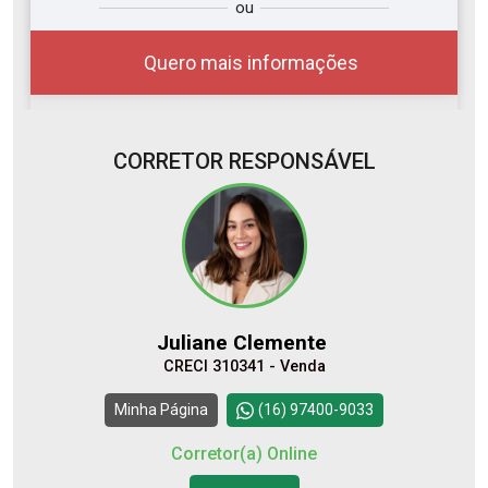
ou
r?
você?
Quero mais informações
CORRETOR RESPONSÁVEL
06
15:00
Aug/Thu
07
16:00
Juliane Clemente
Aug/Fri
CRECI 310341 - Venda
08
17:00
Continuar
Minha Página
(16) 97400-9033
Aug/Sat
Corretor(a) Online