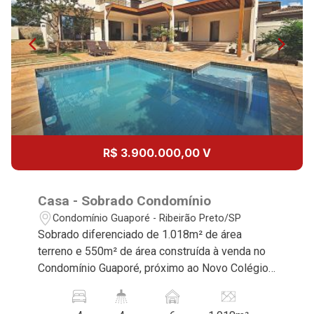
13
16:00
Aug/Thu
14
17:00
Aug/Fri
15
18:00
R$ 3.900.000,00 V
Aug/Sat
17
Casa - Sobrado Condomínio
Condomínio Guaporé - Ribeirão Preto/SP
Sobrado diferenciado de 1.018m² de área
Aug/Mon
terreno e 550m² de área construída à venda no
18
Condomínio Guaporé, próximo ao Novo Colégio
Marista - Bairro Jardim Botânico, Ribeirão
Preto/SP. Conheça as características deste
Aug/Tue