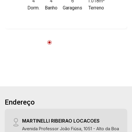
4
4
6
1.018m²
imóvel que a Martinelli Imobiliária selecionou
19
Dorm.
Banho
Garagens
Terreno
para você: - 1.018m² de área terreno e 550m² de
área construída - 4 dormitórios sendo 2 suítes -
Banheiro social - Sala 3 ambientes - Escritório -
Aug/Wed
Lavabo - Copa - Cozinha - Área de serviço -
20
Dependência de empregada - Sacada - Área de
lazer com churrasqueira - Piscina - Vestiário -
Jardim - Quintal - Aquecedor solar - 6 vagas
Aug/Thu
sendo 3 cobertas - Fino acabamento, alto
padrão Martinelli Imobiliária - excelência
absoluta no mercado imobiliário de Ribeirão
Preto. Referência em imóveis de alto padrão,
somos especialistas na venda e locação de
casas térreas, sobrados e terrenos nos mais
Endereço
desejados condomínios da Zona Sul,
conhecidos por sua segurança, infraestrutura
completa e qualidade de vida incomparável.
MARTINELLI RIBEIRAO LOCACOES
Atuamos nos empreendimentos de maior
Avenida Professor João Fiúsa, 1051 - Alto da Boa
prestígio da região, incluindo: Reserva Santa