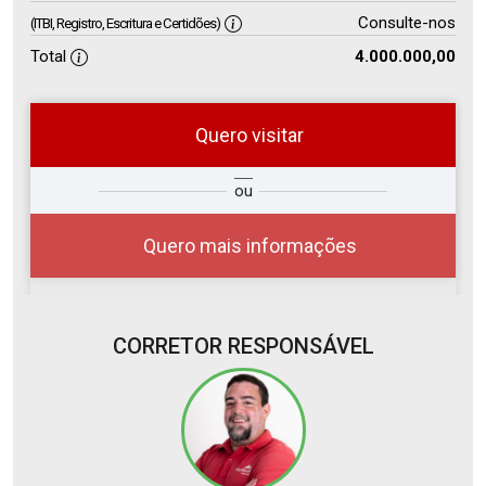
Consulte-nos
(ITBI, Registro, Escritura e Certidões)
Total
4.000.000,00
Quero visitar
so
Qual o melhor dia e horário para
ou
r?
você?
Quero mais informações
CORRETOR RESPONSÁVEL
06
10:00
Aug/Thu
07