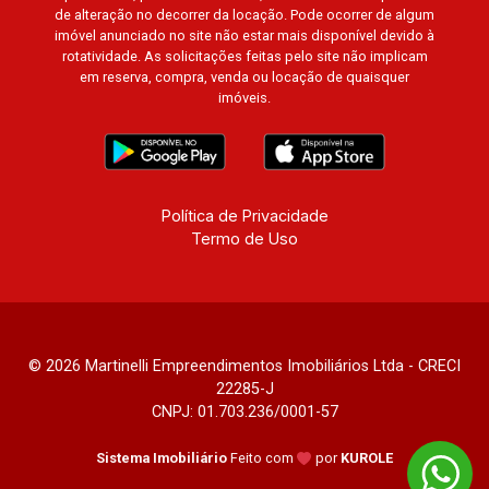
de alteração no decorrer da locação. Pode ocorrer de algum
Buenos Aires, Magnólias, Vila do Golfe, Vila
imóvel anunciado no site não estar mais disponível devido à
Verde, Country Village, San Remo, Residencial
rotatividade. As solicitações feitas pelo site não implicam
Jardim Canadá, Torino, Città di Positano, San
em reserva, compra, venda ou locação de quaisquer
imóveis.
Diego, Quinta da Alvorada, Monte Rey, Garden
Villa e Quinta do Golfe. Avenida João Fiúsa,
1051 - Alto da Boa Vista | Ribeirão Preto.
Política de Privacidade
Termo de Uso
© 2026 Martinelli Empreendimentos Imobiliários Ltda - CRECI
22285-J
CNPJ: 01.703.236/0001-57
Sistema Imobiliário
Feito com
por
KUROLE