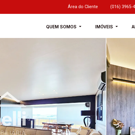
Área do Cliente
|
(016) 3965-
QUEM SOMOS
IMÓVEIS
A