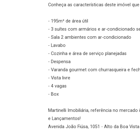
Conheça as características deste imóvel que a
Login
- 195m² de área útil
Esqueci minha senha
- 3 suítes com armários e ar-condicionado 
Cadastre-se
- Sala 2 ambientes com ar-condicionado
- Lavabo
- Cozinha e área de serviço planejadas
Agendar Visita
- Despensa
- Varanda gourmet com churrasqueira e fec
ncordo com os
- Vista livre
acidade
- 4 vagas
- Box
Martinelli Imobiliária, referência no mercad
r Cadastro
e Lançamentos!
Avenida João Fiúsa, 1051 - Alto da Boa Vista 