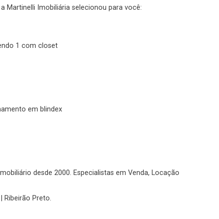
 Martinelli Imobiliária selecionou para você:
No imóvel
sendo 1 com closet
Fazer Agendamento
Continuar
hamento em blindex
o imobiliário desde 2000. Especialistas em Venda, Locação
| Ribeirão Preto.