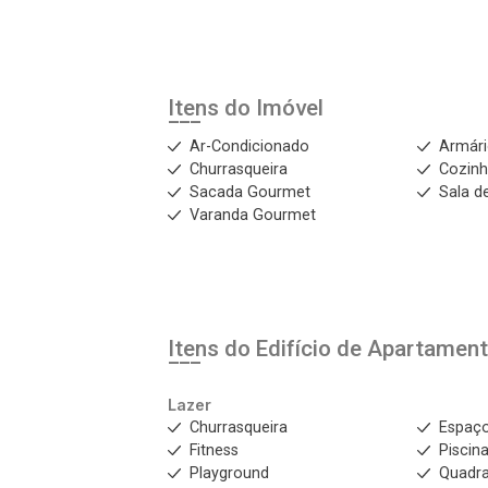
Itens do Imóvel
Ar-Condicionado
Armár
Churrasqueira
Cozinh
Sacada Gourmet
Sala d
Varanda Gourmet
Itens do Edifício de Apartamen
Lazer
Churrasqueira
Espaç
Fitness
Piscin
Playground
Quadra