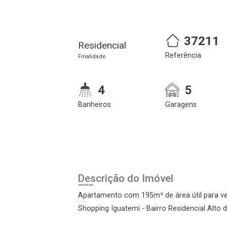
37211
Residencial
Referência
Finalidade
4
5
Banheiros
Garagens
Cadastre-se
Realize o login
Descrição do Imóvel
Apartamento com 195m² de área útil para ven
Shopping Iguatemi - Bairro Residencial Alto d