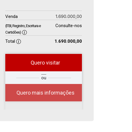
1.690.000,00
Venda
Consulte-nos
(ITBI, Registro, Escritura e
Certidões)
Total
1.690.000,00
Quero visitar
r
Qual o melhor dia e
ou
?
horário para você?
Quero mais informações
08