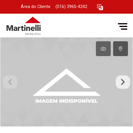
Área do Cliente
|
(016) 3965-4242