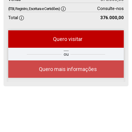
Consulte-nos
(ITBI, Registro, Escritura e Certidões)
Total
376.000,00
Quero visitar
so
Qual o melhor dia e horário para
ou
r?
você?
Quero mais informações
06
08:00
Aug/Thu