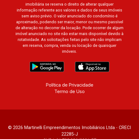
Residence, Le Nôtre, Perspective, Domaine
imobiliária se reserva o direito de alterar qualquer
Botanique, Ile Verte, Velazquez, Edimburgo,
informação referente aos valores e dados de seus imóveis
sem aviso prévio. O valor anunciado do condomínio é
Cidade de Paris, Cidade de Petrópolis, Cidade
aproximado, podendo ser maior, menor ou mesmo passível
de Vancouver, Cidade de Montreal, Cidade de
de alteração no decorrer da locação. Pode ocorrer de algum
Ouro Preto, Cidade de Seattle, Cidade de Roma,
imóvel anunciado no site não estar mais disponível devido à
Cidade de Londres, Cidade de Munique, Cidade
rotatividade. As solicitações feitas pelo site não implicam
em reserva, compra, venda ou locação de quaisquer
de Lisboa, Cidade de Madrid, Cidade de Viena,
imóveis.
Cidade de Barcelona, Cidade de Zurique,
L`Essence, Magna Vista, British Columbia, Dijon,
Jardim de Luxemburgo, Exklusiv Golf, Exklusiv
Essenz, Mirante CondoClub, Hydeperk, Urban,
Stuttgart, Mondrian, Bahamas, Monte Sinai,
Política de Privacidade
Termo de Uso
Pennsylvania, Villa Toscana, Sur Le Jardin,
Atlanta, Sapucaia, Van Gogh, Cenário, Parc Sul,
Alleanza D`Oro, Rodin, Candeias, Apiacás, Blend
Coliving, Una Caramuru, Quintessence, Liber
Condomínio Resort, Asas do Sul, Tapuias
© 2026 Martinelli Empreendimentos Imobiliários Ltda - CRECI
Residencial, Manhattan, Lumiere, Civitas,
22285-J
Apogeo, Frankfurt, Emerald, Spazio Robespierre,