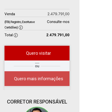
2.479.791,00
Venda
Consulte-nos
(ITBI, Registro, Escritura e
Certidões)
Total
2.479.791,00
Quero visitar
r
Qual o melhor dia e
ou
?
horário para você?
Quero mais informações
CORRETOR RESPONSÁVEL
07