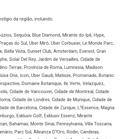
ígio da região, incluindo:
úzios, Sequóia, Blue Diamond, Mirante do Ipê, Hype,
Praças do Sul, Uber Miró, Uber Corbusier, Le Monde Parc,
, Bella Vista, Sunset Club, Amsterdam, Everest, Gran
he, Solar Del Rey, Jardim de Versailles, Cidade de
ardino Terrae, Província de Roma, Lumnesia, Madison
iúsa One, Icon, Uber Gaudi, Matisse, Promenade, Botanic
rspective, Domaine Botanique, Ile Verte, Velazquez,
olis, Cidade de Vancouver, Cidade de Montreal, Cidade
 Roma, Cidade de Londres, Cidade de Munique, Cidade de
Cidade de Barcelona, Cidade de Zurique, L?Essence, Magna
mburgo, Exklusiv Golf, Exklusiv Essenz, Mirante
ian, Bahamas, Monte Sinai, Pennsylvania, Villa Toscana,
enário, Parc Sul, Alleanza D?Oro, Rodin, Candeias,