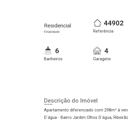
44902
Residencial
Referência
Finalidade
6
4
Banheiros
Garagens
Cadastre-se
Realize o login
Descrição do Imóvel
Apartamento diferenciado com 298m² à ven
D`água - Bairro Jardim Olhos D`água, Ribeirã