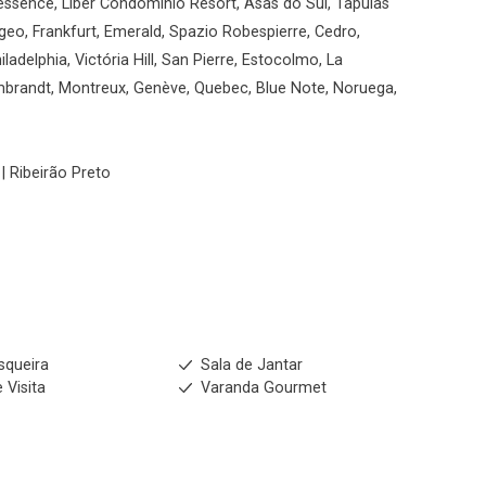
essence, Liber Condomínio Resort, Asas do Sul, Tapuias
geo, Frankfurt, Emerald, Spazio Robespierre, Cedro,
ladelphia, Victória Hill, San Pierre, Estocolmo, La
mbrandt, Montreux, Genève, Quebec, Blue Note, Noruega,
| Ribeirão Preto
squeira
Sala de Jantar
 Visita
Varanda Gourmet