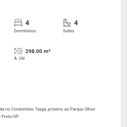
4
4
Dormitórios
Suítes
298.00 m²
A. Útil
Confirmar dados da
Onde deseja encontra
visita
nosso corretor
07/08/2026
da no Condomínio Tayga, próximo ao Parque Olhos
o Preto/SP.
16h00
Imobiliária