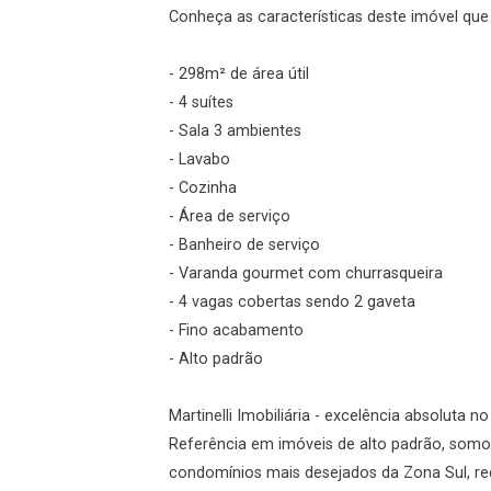
Conheça as características deste imóvel que a
Login
- 298m² de área útil
Esqueci minha senha
- 4 suítes
Cadastre-se
- Sala 3 ambientes
- Lavabo
- Cozinha
Agendar Visita
- Área de serviço
- Banheiro de serviço
ncordo com os
- Varanda gourmet com churrasqueira
acidade
- 4 vagas cobertas sendo 2 gaveta
- Fino acabamento
- Alto padrão
r Cadastro
Martinelli Imobiliária - excelência absoluta n
Referência em imóveis de alto padrão, somo
condomínios mais desejados da Zona Sul, re