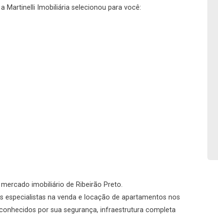
 Martinelli Imobiliária selecionou para você:
No imóvel
Fazer Agendamento
Continuar
o mercado imobiliário de Ribeirão Preto.
s especialistas na venda e locação de apartamentos nos
conhecidos por sua segurança, infraestrutura completa