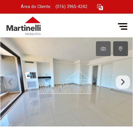
Área do Cliente
|
(016) 3965-4242