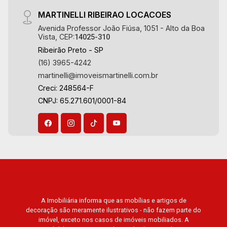
imobiliário desde 2000. Especialistas em
MARTINELLI RIBEIRAO LOCACOES
Venda, Locação e Lançamentos! Avenida João
Avenida Professor João Fiúsa, 1051 - Alto da Boa
Fiúsa, 1051 - Alto da Boa Vista | Ribeirão Preto.
Vista, CEP:
14025-310
Ribeirão Preto - SP
(16) 3965-4242
martinelli@imoveismartinelli.com.br
Creci: 248564-F
CNPJ: 65.271.601/0001-84
A Imobiliária informa que as mobílias e artigos de
decoração são meramente ilustrativos - não fazem parte do
imóvel, exceto nos casos de imóveis mobiliados. A