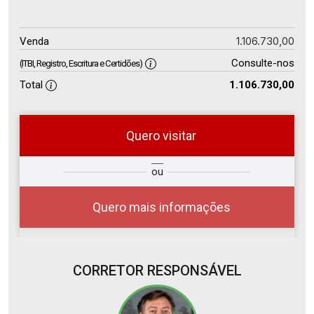
1.106.730,00
Venda
Consulte-nos
(ITBI, Registro, Escritura e Certidões)
Total
1.106.730,00
Quero visitar
so
Qual o melhor dia e horário para
ou
r?
você?
Quero mais informações
CORRETOR RESPONSÁVEL
10
08:00