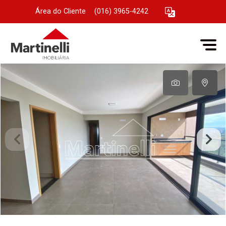
Área do Cliente
|
(016) 3965-4242