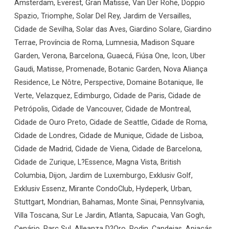
Amsterdam, Everest, Gran Matisse, Van Der Rohe, Doppio
Spazio, Triomphe, Solar Del Rey, Jardim de Versailles,
Cidade de Sevilha, Solar das Aves, Giardino Solare, Giardino
Terrae, Província de Roma, Lumnesia, Madison Square
Garden, Verona, Barcelona, Guaecá, Fiúsa One, Icon, Uber
Gaudi, Matisse, Promenade, Botanic Garden, Nova Aliança
Residence, Le Nôtre, Perspective, Domaine Botanique, Ile
Verte, Velazquez, Edimburgo, Cidade de Paris, Cidade de
Petrópolis, Cidade de Vancouver, Cidade de Montreal,
Cidade de Ouro Preto, Cidade de Seattle, Cidade de Roma,
Cidade de Londres, Cidade de Munique, Cidade de Lisboa,
Cidade de Madrid, Cidade de Viena, Cidade de Barcelona,
Cidade de Zurique, L?Essence, Magna Vista, British
Columbia, Dijon, Jardim de Luxemburgo, Exklusiv Golf,
Exklusiv Essenz, Mirante CondoClub, Hydeperk, Urban,
Stuttgart, Mondrian, Bahamas, Monte Sinai, Pennsylvania,
Villa Toscana, Sur Le Jardin, Atlanta, Sapucaia, Van Gogh,
Cenário, Parc Sul, Alleanza D?Oro, Rodin, Candeias, Apiacás,