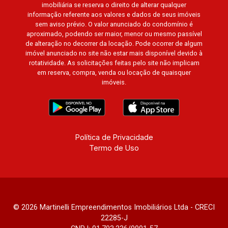
Edimburgo, Cidade de Paris, Cidade de
imobiliária se reserva o direito de alterar qualquer
Petrópolis, Cidade de Vancouver, Cidade de
informação referente aos valores e dados de seus imóveis
sem aviso prévio. O valor anunciado do condomínio é
Montreal, Cidade de Ouro Preto, Cidade de
aproximado, podendo ser maior, menor ou mesmo passível
Seattle, Cidade de Roma, Cidade de Londres,
de alteração no decorrer da locação. Pode ocorrer de algum
Cidade de Munique, Cidade de Lisboa, Cidade
imóvel anunciado no site não estar mais disponível devido à
de Madrid, Cidade de Viena, Cidade de
rotatividade. As solicitações feitas pelo site não implicam
em reserva, compra, venda ou locação de quaisquer
Barcelona, Cidade de Zurique, L?Essence,
imóveis.
Magna Vista, British Columbia, Dijon, Jardim de
Luxemburgo, Exklusiv Golf, Exklusiv Essenz,
Mirante CondoClub, Hydeperk, Urban, Stuttgart,
Mondrian, Bahamas, Monte Sinai, Pennsylvania,
Villa Toscana, Sur Le Jardin, Atlanta, Sapucaia,
Política de Privacidade
Termo de Uso
Van Gogh, Cenário, Parc Sul, Alleanza D?Oro,
Rodin, Candeias, Apiacás, Blend Coliving, Una
Caramuru, Quintessence, Liber Condomínio
Resort, Asas do Sul, Tapuias Residencial,
Manhattan, Lumiere, Civitas, Apogeo, Frankfurt,
© 2026 Martinelli Empreendimentos Imobiliários Ltda - CRECI
Emerald, Spazio Robespierre, Cedro, Dinamarca,
22285-J
Portes du Soleil, Solo, Cambuí, Philadelphia,