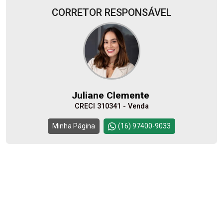
CORRETOR RESPONSÁVEL
10
08:00
Aug/Mon
11
09:00
Aug/Tue
Juliane Clemente
CRECI 310341 - Venda
12
10:00
Continuar
Minha Página
(16) 97400-9033
Aug/Wed
13
11:00
Aug/Thu
14