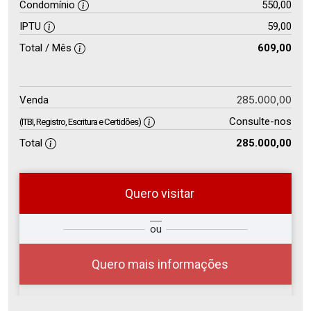
Condomínio
550,00
IPTU
59,00
Total / Mês
609,00
285.000,00
Venda
Consulte-nos
(ITBI, Registro, Escritura e Certidões)
Total
285.000,00
Quero visitar
so
Qual o melhor dia e horário para
ou
r?
você?
Quero mais informações