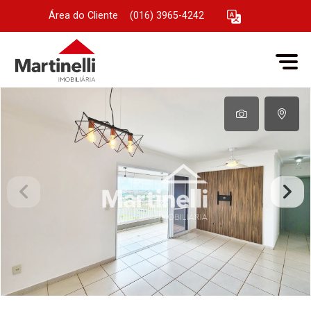
Área do Cliente
|
(016) 3965-4242