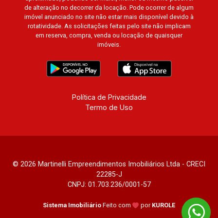
Montreal, Cidade de Ouro Preto, Cidade de
de alteração no decorrer da locação. Pode ocorrer de algum
Seattle, Cidade de Roma, Cidade de Londres,
imóvel anunciado no site não estar mais disponível devido à
Cidade de Munique, Cidade de Lisboa, Cidade
rotatividade. As solicitações feitas pelo site não implicam
em reserva, compra, venda ou locação de quaisquer
de Madrid, Cidade de Viena, Cidade de
imóveis.
Barcelona, Cidade de Zurique, L?Essence,
Magna Vista, British Columbia, Dijon, Jardim de
Luxemburgo, Exklusiv Golf, Exklusiv Essenz,
Mirante CondoClub, Hydeperk, Urban, Stuttgart,
Mondrian, Bahamas, Monte Sinai, Pennsylvania,
Política de Privacidade
Termo de Uso
Villa Toscana, Sur Le Jardin, Atlanta, Sapucaia,
Van Gogh, Cenário, Parc Sul, Alleanza D?Oro,
Rodin, Candeias, Apiacás, Blend Coliving, Una
Caramuru, Quintessence, Liber Condomínio
Resort, Asas do Sul, Tapuias Residencial,
© 2026 Martinelli Empreendimentos Imobiliários Ltda - CRECI
Manhattan, Lumiere, Civitas, Apogeo, Frankfurt,
22285-J
Emerald, Spazio Robespierre, Cedro, Dinamarca,
CNPJ: 01.703.236/0001-57
Portes du Soleil, Solo, Cambuí, Philadelphia,
Victória Hill, San Pierre, Estocolmo, La Défense,
Sistema Imobiliário
Feito com
por
KUROLE
Toulouse, Saint Étienne, Monet, Rembrandt,