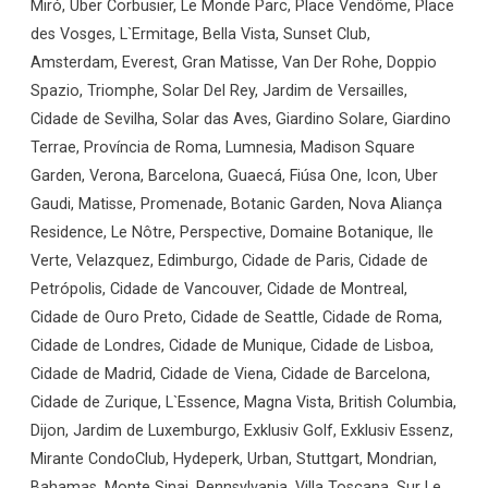
Miró, Uber Corbusier, Le Monde Parc, Place Vendôme, Place
des Vosges, L`Ermitage, Bella Vista, Sunset Club,
Amsterdam, Everest, Gran Matisse, Van Der Rohe, Doppio
Spazio, Triomphe, Solar Del Rey, Jardim de Versailles,
Cidade de Sevilha, Solar das Aves, Giardino Solare, Giardino
Terrae, Província de Roma, Lumnesia, Madison Square
Garden, Verona, Barcelona, Guaecá, Fiúsa One, Icon, Uber
Gaudi, Matisse, Promenade, Botanic Garden, Nova Aliança
Residence, Le Nôtre, Perspective, Domaine Botanique, Ile
Verte, Velazquez, Edimburgo, Cidade de Paris, Cidade de
Petrópolis, Cidade de Vancouver, Cidade de Montreal,
Cidade de Ouro Preto, Cidade de Seattle, Cidade de Roma,
Cidade de Londres, Cidade de Munique, Cidade de Lisboa,
Cidade de Madrid, Cidade de Viena, Cidade de Barcelona,
Cidade de Zurique, L`Essence, Magna Vista, British Columbia,
Dijon, Jardim de Luxemburgo, Exklusiv Golf, Exklusiv Essenz,
Mirante CondoClub, Hydeperk, Urban, Stuttgart, Mondrian,
Bahamas, Monte Sinai, Pennsylvania, Villa Toscana, Sur Le