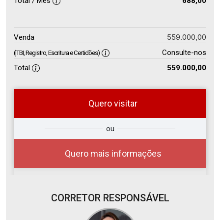
Total / Mês
688,00
559.000,00
Venda
Consulte-nos
(ITBI, Registro, Escritura e Certidões)
Total
559.000,00
Quero visitar
so
Qual o melhor dia e horário para
ou
r?
você?
Quero mais informações
CORRETOR RESPONSÁVEL
07