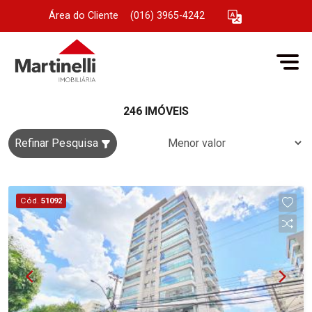
Área do Cliente
|
(016) 3965-4242
246 IMÓVEIS
Refinar Pesquisa
Cód.
51092