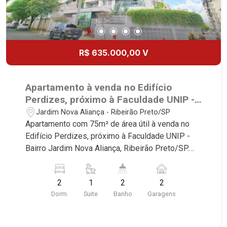
R$ 635.000,00 V
Apartamento à venda no Edifício
Perdizes, próximo à Faculdade UNIP -
Ribeirão Preto/SP.
Jardim Nova Aliança - Ribeirão Preto/SP
Apartamento com 75m² de área útil à venda no
Edifício Perdizes, próximo à Faculdade UNIP -
Bairro Jardim Nova Aliança, Ribeirão Preto/SP.
Conheça as características deste imóvel que a
Martinelli Imobiliária selecionou para você: -
2
1
2
2
75m² de área útil - 2 dormitórios com armários e
Dorm.
Suite
Banho
Garagens
ar-condicionado sendo 1 suíte - Banheiro social -
Sala 2 ambientes - Cozinha e área de serviço
planejadas - Sacada gourmet com churrasqueira -