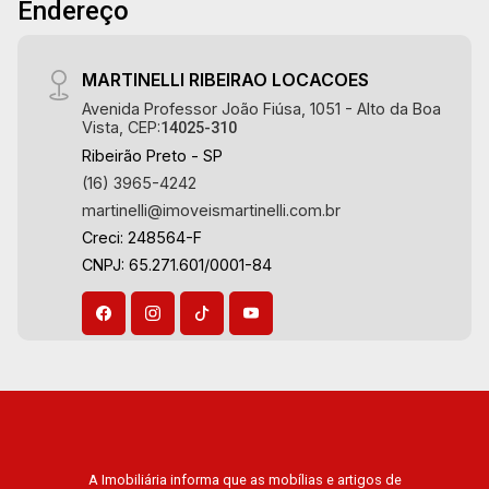
Endereço
MARTINELLI RIBEIRAO LOCACOES
Avenida Professor João Fiúsa, 1051 - Alto da Boa
Vista, CEP:
14025-310
Ribeirão Preto - SP
(16) 3965-4242
martinelli@imoveismartinelli.com.br
Creci: 248564-F
CNPJ: 65.271.601/0001-84
A Imobiliária informa que as mobílias e artigos de