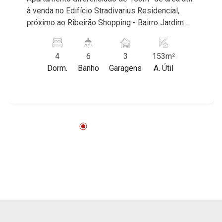
à venda no Edifício Stradivarius Residencial,
próximo ao Ribeirão Shopping - Bairro Jardim
Olhos D`água, Ribeirão Preto/SP. Conheça as
características deste imóvel que a Martinelli
4
6
3
153m²
Imobiliária selecionou para você: - 153m² de
Dorm.
Banho
Garagens
A. Útil
área útil - 4 suítes - Sala 2 ambientes - Lavabo -
Cozinha - Área de serviço - Banheiro de serviço
- Sacada gourmet - 3 vagas + box privativo -
Fino acabamento - Alto padrão Martinelli
Imobiliária, referência no mercado imobiliário
desde 2000! Avenida João Fiúsa, 1051 - Alto da
Boa Vista | Ribeirão Preto.