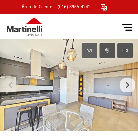
Área do Cliente
|
(016) 3965-4242