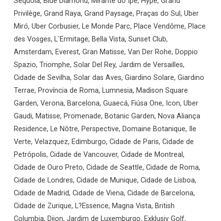
Sequóia, Blue Diamond, Mirante do Ipê, Hype, Grand
Privilège, Grand Raya, Grand Paysage, Praças do Sul, Uber
Miró, Uber Corbusier, Le Monde Parc, Place Vendôme, Place
des Vosges, L`Ermitage, Bella Vista, Sunset Club,
Amsterdam, Everest, Gran Matisse, Van Der Rohe, Doppio
Spazio, Triomphe, Solar Del Rey, Jardim de Versailles,
Cidade de Sevilha, Solar das Aves, Giardino Solare, Giardino
Terrae, Província de Roma, Lumnesia, Madison Square
Garden, Verona, Barcelona, Guaecá, Fiúsa One, Icon, Uber
Gaudi, Matisse, Promenade, Botanic Garden, Nova Aliança
Residence, Le Nôtre, Perspective, Domaine Botanique, Ile
Verte, Velazquez, Edimburgo, Cidade de Paris, Cidade de
Petrópolis, Cidade de Vancouver, Cidade de Montreal,
Cidade de Ouro Preto, Cidade de Seattle, Cidade de Roma,
Cidade de Londres, Cidade de Munique, Cidade de Lisboa,
Cidade de Madrid, Cidade de Viena, Cidade de Barcelona,
Cidade de Zurique, L?Essence, Magna Vista, British
Columbia, Dijon, Jardim de Luxemburgo, Exklusiv Golf,