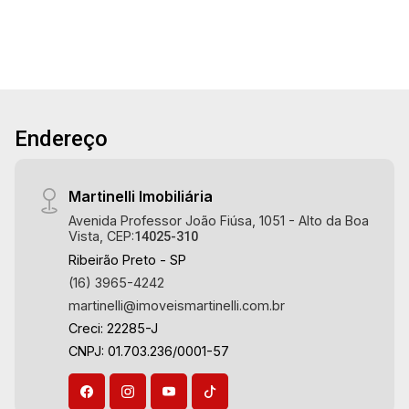
Avenida João Fiúsa, 1051 - Alto da Boa Vista
20
| Ribeirão Preto.
17:00
Aug/Thu
21
18:00
Endereço
Aug/Fri
22
Martinelli Imobiliária
Avenida Professor João Fiúsa, 1051 - Alto da Boa
Vista, CEP:
14025-310
Aug/Sat
Ribeirão Preto - SP
(16) 3965-4242
martinelli@imoveismartinelli.com.br
Creci: 22285-J
CNPJ: 01.703.236/0001-57