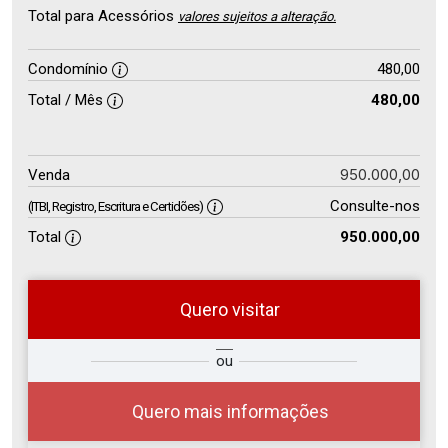
Total para Acessórios
valores sujeitos a alteração.
Condomínio
480,00
Total / Mês
480,00
950.000,00
Venda
Consulte-nos
(ITBI, Registro, Escritura e Certidões)
Total
950.000,00
Quero visitar
so
Qual o melhor dia e horário para
ou
r?
você?
Quero mais informações